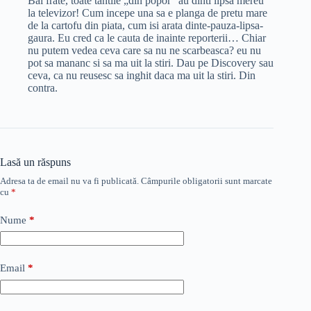
Bai frate, toate tantile „din popor” au dinti lipsa mereu
la televizor! Cum incepe una sa e planga de pretu mare
de la cartofu din piata, cum isi arata dinte-pauza-lipsa-
gaura. Eu cred ca le cauta de inainte reporterii… Chiar
nu putem vedea ceva care sa nu ne scarbeasca? eu nu
pot sa mananc si sa ma uit la stiri. Dau pe Discovery sau
ceva, ca nu reusesc sa inghit daca ma uit la stiri. Din
contra.
Lasă un răspuns
Adresa ta de email nu va fi publicată.
Câmpurile obligatorii sunt marcate
cu
*
Nume
*
Email
*