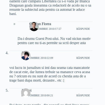
oameni care cumpara Libertatea ca s-o vada pe Bianca
Dragusan goala inseamna ca redactorii de acolo nu o sa
renunte la subiectul asta pentru ca automat le aduce
bani.
Cristian Florea
14 OCTOMBRIE 2010/17:57
RĂSPUNDE
Da-i drumu Guest Post-ului. Nu vad niciun motiv
pentru care nu ti-as permite sa scrii despre asta
Adi
14 OCTOMBRIE 2010/22:09
RĂSPUNDE
voi lucra in jurnalism si imi dau seama cata mancatorie
de cacat este, dar lumea trebuie sa manance ceva acasa
nu ? oricum eu nu sunt de acord cu chestia asta de a
trage bani dupa morti, dezastre.. etc :|
Andrei
16 OCTOMBRIE 2010/00:21
RĂSPUNDE