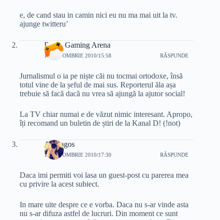
e, de cand stau in camin nici eu nu ma mai uit la tv.
ajunge twitteru’
Beta - Gaming Arena
14 OCTOMBRIE 2010/15:58
RĂSPUNDE
Jurnalismul o ia pe niște căi nu tocmai ortodoxe, însă
totul vine de la șeful de mai sus. Reporterul ăla așa
trebuie să facă dacă nu vrea să ajungă la ajutor social!
La TV chiar numai e de văzut nimic interesant. Apropo,
îți recomand un buletin de știri de la Kanal D! (!not)
A.Dragos
14 OCTOMBRIE 2010/17:30
RĂSPUNDE
Daca imi permiti voi lasa un guest-post cu parerea mea
cu privire la acest subiect.
In mare uite despre ce e vorba. Daca nu s-ar vinde asta
nu s-ar difuza astfel de lucruri. Din moment ce sunt