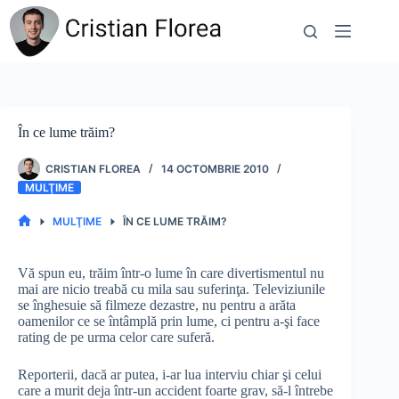
Sari
la
conținut
În ce lume trăim?
CRISTIAN FLOREA
14 OCTOMBRIE 2010
MULŢIME
MULŢIME
ÎN CE LUME TRĂIM?
PRIMA
PAGINĂ
Vă spun eu, trăim într-o lume în care divertismentul nu
mai are nicio treabă cu mila sau suferinţa. Televiziunile
se înghesuie să filmeze dezastre, nu pentru a arăta
oamenilor ce se întâmplă prin lume, ci pentru a-şi face
rating de pe urma celor care suferă.
Reporterii, dacă ar putea, i-ar lua interviu chiar şi celui
care a murit deja într-un accident foarte grav, să-l întrebe