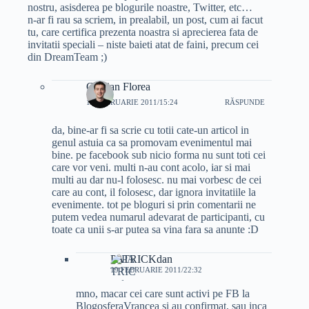
nostru, asisderea pe blogurile noastre, Twitter, etc…
n-ar fi rau sa scriem, in prealabil, un post, cum ai facut
tu, care certifica prezenta noastra si aprecierea fata de
invitatii speciali – niste baieti atat de faini, precum cei
din DreamTeam ;)
Cristian Florea
19 FEBRUARIE 2011/15:24
RĂSPUNDE
da, bine-ar fi sa scrie cu totii cate-un articol in
genul astuia ca sa promovam evenimentul mai
bine. pe facebook sub nicio forma nu sunt toti cei
care vor veni. multi n-au cont acolo, iar si mai
multi au dar nu-l folosesc. nu mai vorbesc de cei
care au cont, il folosesc, dar ignora invitatiile la
evenimente. tot pe bloguri si prin comentarii ne
putem vedea numarul adevarat de participanti, cu
toate ca unii s-ar putea sa vina fara sa anunte :D
PATRICKdan
19 FEBRUARIE 2011/22:32
mno, macar cei care sunt activi pe FB la
BlogosferaVrancea si au confirmat, sau inca