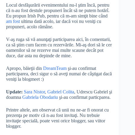
Locul desfăşurării evenimentului nu-l ştim încă, pentru
că n-au fost destule propuneri încât să ne putem hotărî.
Eu propun Irish Pub, pentru că m-am simţit bine când
am fost
ultima dată acolo, iar dacă voi nu veniţi cu
propuneri, acolo rămâne.
V-aş ruga să vă anunţaţi participarea aici, în comentarii,
ca să ştim cum facem cu rezervările. Mi-aş dori să le cer
oamenilor să ne rezerve mai multe scaune decât pot
duce, dar asta nu depinde de mine.
Apropo, băieţii din
DreamTeam
şi-au confirmat
participarea, deci sigur o să aveţi numai de câştigat dacă
veniţi la blogmeet :)
Update:
Sara Nistor
,
Gabriel Colita
, Udrescu Gabriel şi
doamna
Gabriela Obodariu
şi-au confirmat particparea.
Printre altele, am observat că unii nu ne-ar fi onorat cu
prezenţa pe motiv că n-au fost invitaţi. Nu trebuie
invitaţie specială, poate veni orice blogger, sau viitor
blogger.