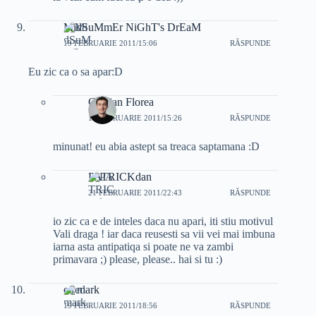
MidSuMmEr NiGhT's DrEaM
19 FEBRUARIE 2011/15:06
RĂSPUNDE
Eu zic ca o sa apar:D
Cristian Florea
19 FEBRUARIE 2011/15:26
RĂSPUNDE
minunat! eu abia astept sa treaca saptamana :D
PATRICKdan
21 FEBRUARIE 2011/22:43
RĂSPUNDE
io zic ca e de inteles daca nu apari, iti stiu motivul
Vali draga ! iar daca reusesti sa vii vei mai imbuna
iarna asta antipatiqa si poate ne va zambi
primavara ;) please, please.. hai si tu :)
ed mark
19 FEBRUARIE 2011/18:56
RĂSPUNDE