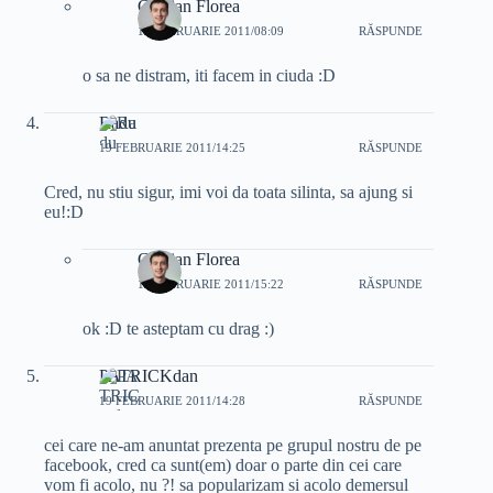
Cristian Florea
19 FEBRUARIE 2011/08:09
RĂSPUNDE
o sa ne distram, iti facem in ciuda :D
Radu
19 FEBRUARIE 2011/14:25
RĂSPUNDE
Cred, nu stiu sigur, imi voi da toata silinta, sa ajung si
eu!:D
Cristian Florea
19 FEBRUARIE 2011/15:22
RĂSPUNDE
ok :D te asteptam cu drag :)
PATRICKdan
19 FEBRUARIE 2011/14:28
RĂSPUNDE
cei care ne-am anuntat prezenta pe grupul nostru de pe
facebook, cred ca sunt(em) doar o parte din cei care
vom fi acolo, nu ?! sa popularizam si acolo demersul