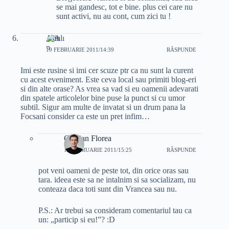
se mai gandesc, tot e bine. plus cei care nu
sunt activi, nu au cont, cum zici tu !
Alin
19 FEBRUARIE 2011/14:39
RĂSPUNDE
Imi este rusine si imi cer scuze ptr ca nu sunt la curent
cu acest eveniment. Este ceva local sau primiti blog-eri
si din alte orase? As vrea sa vad si eu oamenii adevarati
din spatele articolelor bine puse la punct si cu umor
subtil. Sigur am multe de invatat si un drum pana la
Focsani consider ca este un pret infim…
Cristian Florea
19 FEBRUARIE 2011/15:25
RĂSPUNDE
pot veni oameni de peste tot, din orice oras sau
tara. ideea este sa ne intalnim si sa socializam, nu
conteaza daca toti sunt din Vrancea sau nu.
P.S.: Ar trebui sa consideram comentariul tau ca
un: „particip si eu!”? :D