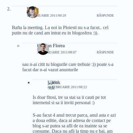
Razna
19 FEBRUARIE 2011/00:20
RĂSPUNDE
Bafta la meeting. La noi in Ploiesti nu s-a facut.. cel
putin nu de cand am intrat eu in blogosfera :)).
Cristian Florea
19 FEBRUARIE 2011/08:07
RĂSPUNDE
sau n-ai citit tu blogurile care trebuie :)) poate s-a
facut dar n-ai vazut anunturile
Haotik
26 FEBRUARIE 2011/08:22
Is doar fitosi, tre sa stai sa ii cauti pe tot
internetul si sa ii inviti personal :)
S-au facut 4 anul trecut parca, anul asta e azi
a doua editie, daca ai adresa de contact pe
blog s-ar putea sa afli de ea inainte sa se
consume. Daca nu afli la timp nu e bai, am