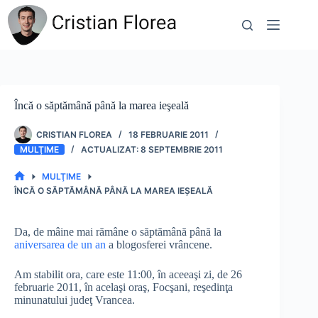
Sari
la
conținut
Încă o săptămână până la marea ieşeală
CRISTIAN FLOREA
18 FEBRUARIE 2011
MULŢIME
8 SEPTEMBRIE 2011
MULŢIME
PRIMA
ÎNCĂ O SĂPTĂMÂNĂ PÂNĂ LA MAREA IEŞEALĂ
PAGINĂ
Da, de mâine mai rămâne o săptămână până la
aniversarea de un an
a blogosferei vrâncene.
Am stabilit ora, care este 11:00, în aceeaşi zi, de 26
februarie 2011, în acelaşi oraş, Focşani, reşedinţa
minunatului judeţ Vrancea.