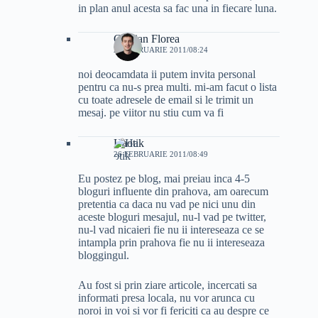
in plan anul acesta sa fac una in fiecare luna.
Cristian Florea
26 FEBRUARIE 2011/08:24
noi deocamdata ii putem invita personal
pentru ca nu-s prea multi. mi-am facut o lista
cu toate adresele de email si le trimit un
mesaj. pe viitor nu stiu cum va fi
Haotik
26 FEBRUARIE 2011/08:49
Eu postez pe blog, mai preiau inca 4-5
bloguri influente din prahova, am oarecum
pretentia ca daca nu vad pe nici unu din
aceste bloguri mesajul, nu-l vad pe twitter,
nu-l vad nicaieri fie nu ii intereseaza ce se
intampla prin prahova fie nu ii intereseaza
bloggingul.
Au fost si prin ziare articole, incercati sa
informati presa locala, nu vor arunca cu
noroi in voi si vor fi fericiti ca au despre ce