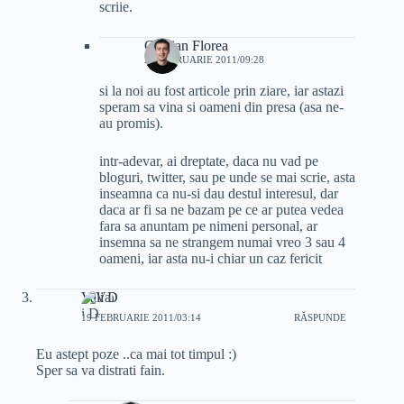
scriie.
Cristian Florea
26 FEBRUARIE 2011/09:28
si la noi au fost articole prin ziare, iar astazi
speram sa vina si oameni din presa (asa ne-
au promis).
intr-adevar, ai dreptate, daca nu vad pe
bloguri, twitter, sau pe unde se mai scrie, asta
inseamna ca nu-si dau destul interesul, dar
daca ar fi sa ne bazam pe ce ar putea vedea
fara sa anuntam pe nimeni personal, ar
insemna sa ne strangem numai vreo 3 sau 4
oameni, iar asta nu-i chiar un caz fericit
Vali D
19 FEBRUARIE 2011/03:14
RĂSPUNDE
Eu astept poze ..ca mai tot timpul :)
Sper sa va distrati fain.