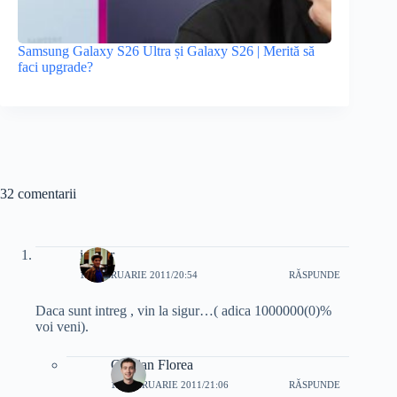
Samsung Galaxy S26 Ultra și Galaxy S26 | Merită să
faci upgrade?
32 comentarii
i4ever
18 FEBRUARIE 2011/20:54
RĂSPUNDE
Daca sunt intreg , vin la sigur…( adica 1000000(0)%
voi veni).
Cristian Florea
18 FEBRUARIE 2011/21:06
RĂSPUNDE