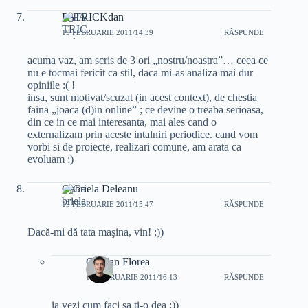
PATRICKdan
19 FEBRUARIE 2011/14:39
RĂSPUNDE
acuma vaz, am scris de 3 ori „nostru/noastra”… ceea ce
nu e tocmai fericit ca stil, daca mi-as analiza mai dur
opiniile :( !
insa, sunt motivat/scuzat (in acest context), de chestia
faina „joaca (d)in online” ; ce devine o treaba serioasa,
din ce in ce mai interesanta, mai ales cand o
externalizam prin aceste intalniri periodice. cand vom
vorbi si de proiecte, realizari comune, am arata ca
evoluam ;)
Gabriela Deleanu
19 FEBRUARIE 2011/15:47
RĂSPUNDE
Dacă-mi dă tata maşina, vin! ;))
Cristian Florea
19 FEBRUARIE 2011/16:13
RĂSPUNDE
ia vezi cum faci sa ţi-o dea :))