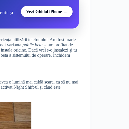
Vezi Ghidul iPhone →
ente și
ența utilizării telefonului. Am fost foarte
nsat varianta
public beta
și am profitat de
nstala oricine. Dacă vrei s-o instalezi și tu
a beta a sistemului de operare. Închidem
a avea o lumină mai caldă seara, ca să nu mai
 activat Night Shift-ul și când este