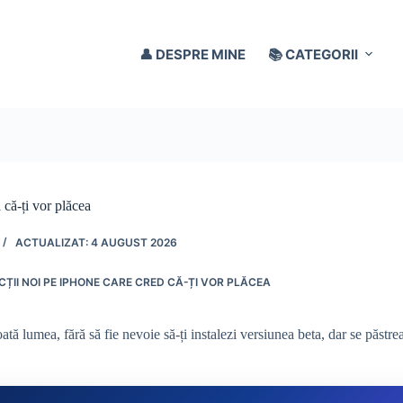
👤 DESPRE MINE
📚 CATEGORII
 că-ți vor plăcea
4 AUGUST 2026
CȚII NOI PE IPHONE CARE CRED CĂ-ȚI VOR PLĂCEA
ată lumea, fără să fie nevoie să-ți instalezi versiunea beta, dar se păstre