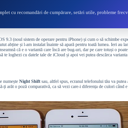
plet cu recomandări de cumpărare, setări utile, probleme frecv
iOS 9.3 (noul sistem de operare pentru iPhone) și cum o să schimbe experi
t abține și l-am instalat înainte să apară pentru toată lumea. Ieri au la
înseamnă că e o variantă care încă are bug-uri, dar pe care totuși o poate i
să te loghezi cu datele tale de iCloud și apoi vei putea descărca variant
 se numește
Night Shift
sau, altfel spus, ecranul telefonului tău va pute
ă-ți arăt o poză comparativă, ca să vezi care-i diferența de culori când e