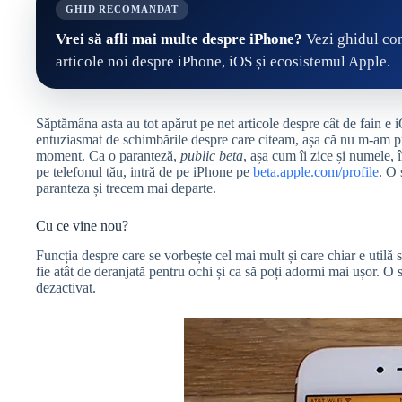
GHID RECOMANDAT
Vrei să afli mai multe despre iPhone?
Vezi ghidul com
articole noi despre iPhone, iOS și ecosistemul Apple.
Săptămâna asta au tot apărut pe net articole despre cât de fain e 
entuziasmat de schimbările despre care citeam, așa că nu m-am putu
moment. Ca o paranteză,
public beta
, așa cum îi zice și numele, 
pe telefonul tău, intră de pe iPhone pe
beta.apple.com/profile
. O 
paranteza și trecem mai departe.
Cu ce vine nou?
Funcția despre care se vorbește cel mai mult și care chiar e utilă
fie atât de deranjată pentru ochi și ca să poți adormi mai ușor. O s
dezactivat.