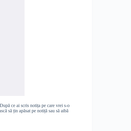
După ce ai scris notița pe care vrei s-o
scă să țin apăsat pe notiță sau să aibă