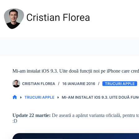
Sari
la
conținut
Mi-am instalat iOS 9.3. Uite două funcții noi pe iPhone care cred
CRISTIAN FLOREA
16 IANUARIE 2016
TRUCURI APPLE
TRUCURI APPLE
MI-AM INSTALAT IOS 9.3. UITE DOUĂ FUN
PRIMA
PAGINĂ
Update 22 martie:
De aseară a apărut varianta oficială, pentru to
:D