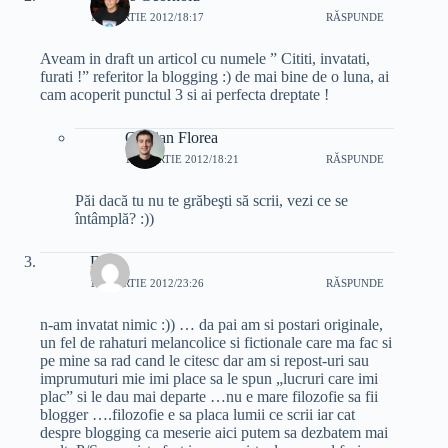
10 MARTIE 2012/18:17
RĂSPUNDE
Aveam in draft un articol cu numele ” Cititi, invatati,
furati !” referitor la blogging :) de mai bine de o luna, ai
cam acoperit punctul 3 si ai perfecta dreptate !
Cristian Florea
10 MARTIE 2012/18:21
RĂSPUNDE
Păi dacă tu nu te grăbeşti să scrii, vezi ce se
întâmplă? :))
Dex
11 MARTIE 2012/23:26
RĂSPUNDE
n-am invatat nimic :)) … da pai am si postari originale,
un fel de rahaturi melancolice si fictionale care ma fac si
pe mine sa rad cand le citesc dar am si repost-uri sau
imprumuturi mie imi place sa le spun „lucruri care imi
plac” si le dau mai departe …nu e mare filozofie sa fii
blogger ….filozofie e sa placa lumii ce scrii iar cat
despre blogging ca meserie aici putem sa dezbatem mai