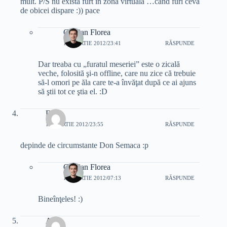
mult. P/S nu exista furt in zona virtuala …cand furi ceva
de obicei dispare :)) pace
Cristian Florea
11 MARTIE 2012/23:41
RĂSPUNDE
Dar treaba cu „furatul meseriei” este o zicală
veche, folosită şi-n offline, care nu zice că trebuie
să-l omori pe ăla care te-a învăţat după ce ai ajuns
să ştii tot ce ştia el. :D
Dex
11 MARTIE 2012/23:55
RĂSPUNDE
depinde de circumstante Don Semaca :p
Cristian Florea
12 MARTIE 2012/07:13
RĂSPUNDE
Bineînţeles! :)
Ana-