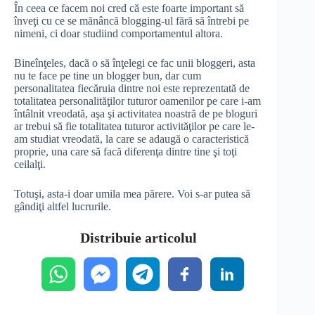
În ceea ce facem noi cred că este foarte important să
înveţi cu ce se mănâncă blogging-ul fără să întrebi pe
nimeni, ci doar studiind comportamentul altora.
Bineînţeles, dacă o să înţelegi ce fac unii bloggeri, asta
nu te face pe tine un blogger bun, dar cum
personalitatea fiecăruia dintre noi este reprezentată de
totalitatea personalităţilor tuturor oamenilor pe care i-am
întâlnit vreodată, aşa şi activitatea noastră de pe bloguri
ar trebui să fie totalitatea tuturor activităţilor pe care le-
am studiat vreodată, la care se adaugă o caracteristică
proprie, una care să facă diferenţa dintre tine şi toţi
ceilalţi.
Totuşi, asta-i doar umila mea părere. Voi s-ar putea să
gândiţi altfel lucrurile.
Distribuie articolul