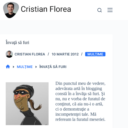
Sari
la
conținut
Învaţă să furi
CRISTIAN FLOREA
10 MARTIE 2012
MULŢIME
MULŢIME
ÎNVAŢĂ SĂ FURI
PRIMA
PAGINĂ
Din punctul meu de vedere,
adevărata artă în blogging
constă în a învăţa să furi. Şi
nu, nu e vorba de furatul de
conţinut, că aia nu-i o artă,
ci o demonstraţie a
incompetenţei tale. Mă
refeream la furatul meseriei.