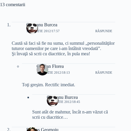
13 comentarii
Capitanu Burcea
10 MARTIE 2012/17:57
RĂSPUNDE
Caută să faci să fie nu suma, ci summul „personalităţilor
tuturor oamenilor pe care i-am întâlnit vreodată”.
Şi învaţă să scrii cu diacritice, în pula mea!
Cristian Florea
10 MARTIE 2012/18:13
RĂSPUNDE
Toţi greşim. Rectific imediat.
Capitanu Burcea
10 MARTIE 2012/18:45
Sunt atât de mahmur, încât n-am văzut că
scrii cu diacritice…
Dragos Geornoiu