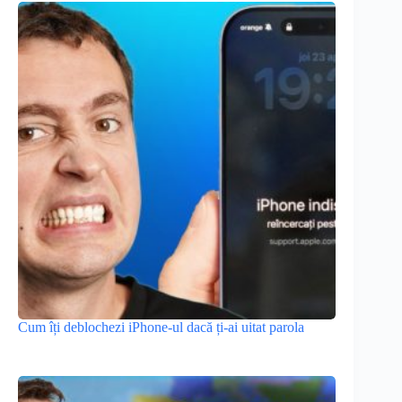
Cum îți deblochezi iPhone-ul dacă ți-ai uitat parola