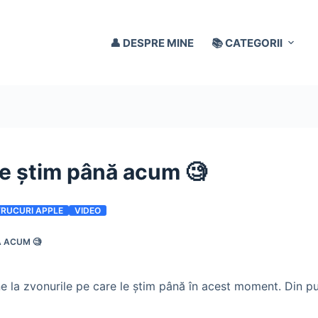
👤 DESPRE MINE
📚 CATEGORII
 ce știm până acum 🧐
TRUCURI APPLE
VIDEO
Ă ACUM 🧐
ne la zvonurile pe care le știm până în acest moment. Din 