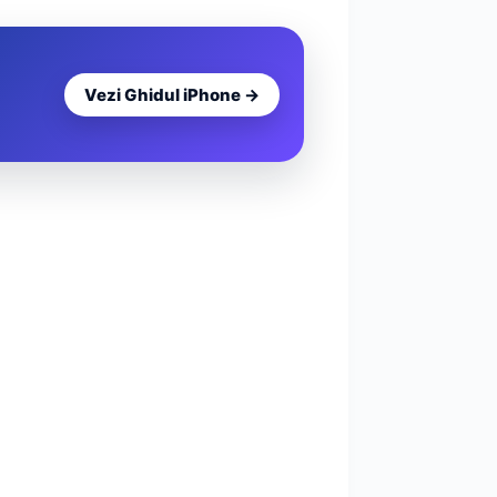
Vezi Ghidul iPhone →