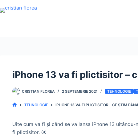
Sari
la
conținut
iPhone 13 va fi plictisitor –
CRISTIAN FLOREA
2 SEPTEMBRIE 2021
TEHNOLOGIE
TEHNOLOGIE
IPHONE 13 VA FI PLICTISITOR – CE ȘTIM PÂN
PRIMA
PAGINĂ
Uite cum va fi și când se va lansa iPhone 13 uitându-
fi plictisitor. 😬