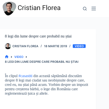
Sari
la
conținut
8 legi din lume despre care probabil nu știai
CRISTIAN FLOREA
18 MARTIE 2019
VIDEO
VIDEO
PRIMA
8 LEGI DIN LUME DESPRE CARE PROBABIL NU ȘTIAI
PAGINĂ
În clipul
#casastiti
din această săptămână discutăm
despre 8 legi mai ciudat sau neobișnuite despre care,
cred eu, nu știai până acum. Vorbim despre un impozit
pentru creșterea bărbii, o lege din România care
reglementează țuica și altele.