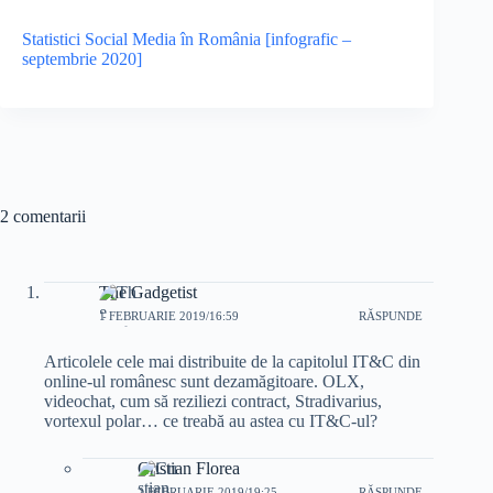
Statistici Social Media în România [infografic –
septembrie 2020]
2 comentarii
The Gadgetist
1 FEBRUARIE 2019/16:59
RĂSPUNDE
Articolele cele mai distribuite de la capitolul IT&C din
online-ul românesc sunt dezamăgitoare. OLX,
videochat, cum să reziliezi contract, Stradivarius,
vortexul polar… ce treabă au astea cu IT&C-ul?
Cristian Florea
2 FEBRUARIE 2019/19:25
RĂSPUNDE