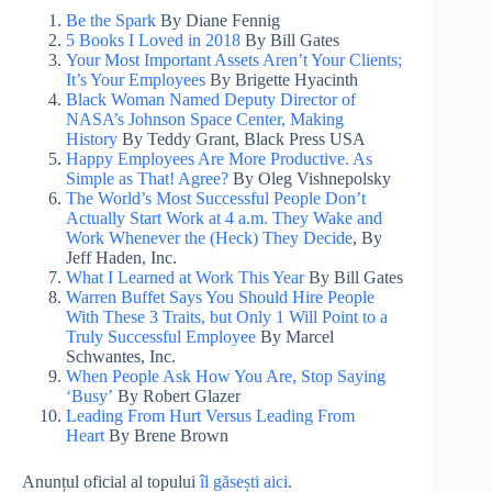
Be the Spark
By Diane Fennig
5 Books I Loved in 2018
By Bill Gates
Your Most Important Assets Aren’t Your Clients;
It’s Your Employees
By Brigette Hyacinth
Black Woman Named Deputy Director of
NASA’s Johnson Space Center, Making
History
By Teddy Grant, Black Press USA
Happy Employees Are More Productive. As
Simple as That! Agree?
By Oleg Vishnepolsky
The World’s Most Successful People Don’t
Actually Start Work at 4 a.m. They Wake and
Work Whenever the (Heck) They Decide
, By
Jeff Haden, Inc.
What I Learned at Work This Year
By Bill Gates
Warren Buffet Says You Should Hire People
With These 3 Traits, but Only 1 Will Point to a
Truly Successful Employee
By Marcel
Schwantes, Inc.
When People Ask How You Are, Stop Saying
‘Busy’
By Robert Glazer
Leading From Hurt Versus Leading From
Heart
By Brene Brown
Anunțul oficial al topului
îl găsești aici
.