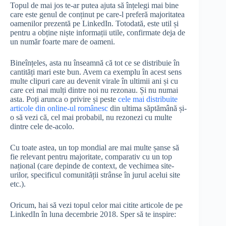
Topul de mai jos te-ar putea ajuta să înțelegi mai bine
care este genul de conținut pe care-l preferă majoritatea
oamenilor prezentă pe LinkedIn. Totodată, este util și
pentru a obține niște informații utile, confirmate deja de
un număr foarte mare de oameni.
Bineînțeles, asta nu înseamnă că tot ce se distribuie în
cantități mari este bun. Avem ca exemplu în acest sens
multe clipuri care au devenit virale în ultimii ani și cu
care cei mai mulți dintre noi nu rezonau. Și nu numai
asta. Poți arunca o privire și peste
cele mai distribuite
articole din online-ul românesc
din ultima săptămână și-
o să vezi că, cel mai probabil, nu rezonezi cu multe
dintre cele de-acolo.
Cu toate astea, un top mondial are mai multe șanse să
fie relevant pentru majoritate, comparativ cu un top
național (care depinde de context, de vechimea site-
urilor, specificul comunității strânse în jurul acelui site
etc.).
Oricum, hai să vezi topul celor mai citite articole de pe
LinkedIn în luna decembrie 2018. Sper să te inspire: