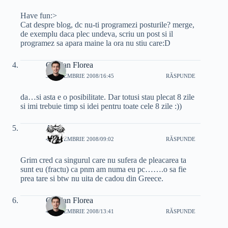
Have fun:>
Cat despre blog, dc nu-ti programezi posturile? merge,
de exemplu daca plec undeva, scriu un post si il
programez sa apara maine la ora nu stiu care:D
Cristian Florea
3 SEPTEMBRIE 2008/16:45
RĂSPUNDE
da…si asta e o posibilitate. Dar totusi stau plecat 8 zile
si imi trebuie timp si idei pentru toate cele 8 zile :))
ASY
4 SEPTEMBRIE 2008/09:02
RĂSPUNDE
Grim cred ca singurul care nu sufera de pleacarea ta
sunt eu (fractu) ca pnm am numa eu pc…….o sa fie
prea tare si btw nu uita de cadou din Greece.
Cristian Florea
4 SEPTEMBRIE 2008/13:41
RĂSPUNDE