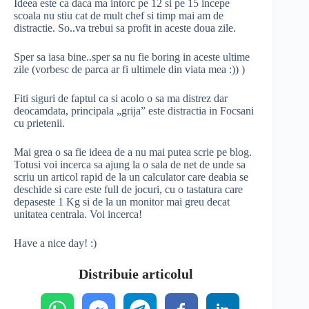
Ideea este ca daca ma intorc pe 12 si pe 15 incepe
scoala nu stiu cat de mult chef si timp mai am de
distractie. So..va trebui sa profit in aceste doua zile.
Sper sa iasa bine..sper sa nu fie boring in aceste ultime
zile (vorbesc de parca ar fi ultimele din viata mea :)) )
Fiti siguri de faptul ca si acolo o sa ma distrez dar
deocamdata, principala „grija” este distractia in Focsani
cu prietenii.
Mai grea o sa fie ideea de a nu mai putea scrie pe blog.
Totusi voi incerca sa ajung la o sala de net de unde sa
scriu un articol rapid de la un calculator care deabia se
deschide si care este full de jocuri, cu o tastatura care
depaseste 1 Kg si de la un monitor mai greu decat
unitatea centrala. Voi incerca!
Have a nice day! :)
Distribuie articolul