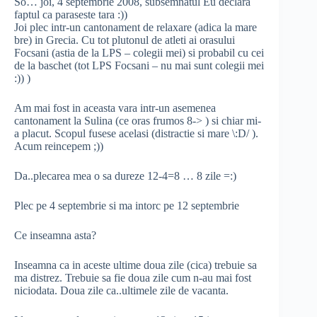
So… joi, 4 septembrie 2008, subsemnatul Eu declara
faptul ca paraseste tara :))
Joi plec intr-un cantonament de relaxare (adica la mare
bre) in Grecia. Cu tot plutonul de atleti ai orasului
Focsani (astia de la LPS – colegii mei) si probabil cu cei
de la baschet (tot LPS Focsani – nu mai sunt colegii mei
:)) )
Am mai fost in aceasta vara intr-un asemenea
cantonament la Sulina (ce oras frumos 8-> ) si chiar mi-
a placut. Scopul fusese acelasi (distractie si mare \:D/ ).
Acum reincepem ;))
Da..plecarea mea o sa dureze 12-4=8 … 8 zile =:)
Plec pe 4 septembrie si ma intorc pe 12 septembrie
Ce inseamna asta?
Inseamna ca in aceste ultime doua zile (cica) trebuie sa
ma distrez. Trebuie sa fie doua zile cum n-au mai fost
niciodata. Doua zile ca..ultimele zile de vacanta.