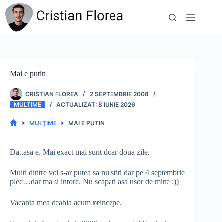
Sari
la
conținut
Mai e putin
CRISTIAN FLOREA
2 SEPTEMBRIE 2008
MULŢIME
8 IUNIE 2026
MULŢIME
MAI E PUTIN
PRIMA
PAGINĂ
Da..asa e. Mai exact mai sunt doar doua zile.
Multi dintre voi s-ar putea sa nu stiti dar pe 4 septembrie
plec…dar ma si intorc. Nu scapati asa usor de mine :))
Vacanta mea deabia acum
re
incepe.