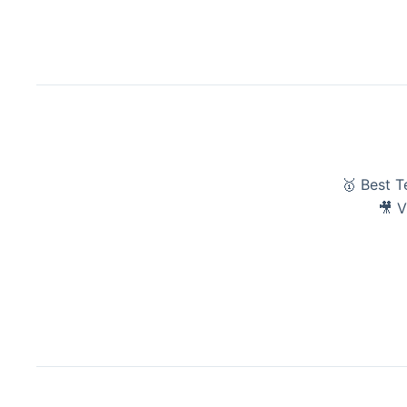
🥇 Best 
🎥 V