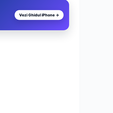
Vezi Ghidul iPhone →