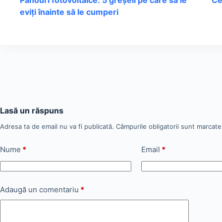
Panouri fotovoltaice: 5 greșeli pe care să le
Ce
eviți înainte să le cumperi
Lasă un răspuns
Adresa ta de email nu va fi publicată.
Câmpurile obligatorii sunt marcat
Nume
*
Email
*
Adaugă un comentariu
*