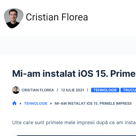
Sari
la
conținut
Mi-am instalat iOS 15. Prime
CRISTIAN FLOREA
12 IULIE 2021
TEHNOLOGIE
TRUCU
TEHNOLOGIE
MI-AM INSTALAT IOS 15. PRIMELE IMPRESII
PRIMA
PAGINĂ
Uite care sunt primele mele impresii după ce am instal