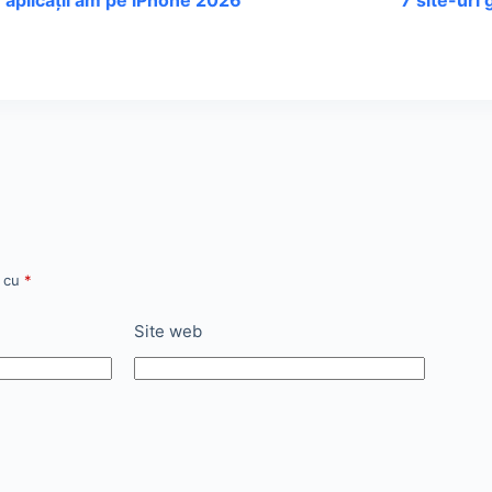
 aplicații am pe iPhone 2026
7 site-uri g
e cu
*
Site web