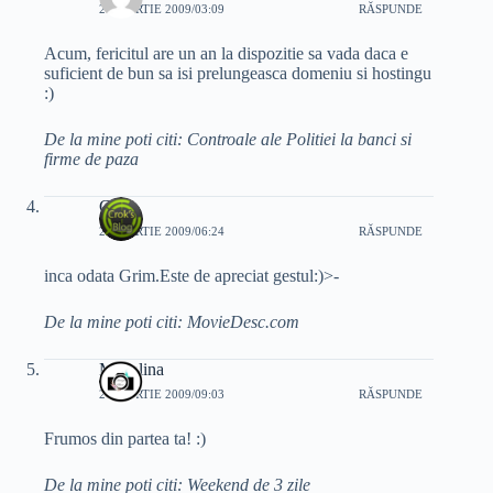
27 MARTIE 2009/03:09
RĂSPUNDE
Acum, fericitul are un an la dispozitie sa vada daca e
suficient de bun sa isi prelungeasca domeniu si hostingu
:)
De la mine poti citi: Controale ale Politiei la banci si
firme de paza
Crok
27 MARTIE 2009/06:24
RĂSPUNDE
inca odata Grim.Este de apreciat gestul:)>-
De la mine poti citi: MovieDesc.com
Madalina
27 MARTIE 2009/09:03
RĂSPUNDE
Frumos din partea ta! :)
De la mine poti citi: Weekend de 3 zile