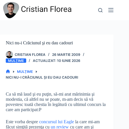
Sari
la
conținut
Nici nu-i Crăciunul şi eu dau cadouri
CRISTIAN FLOREA
26 MARTIE 2009
MULŢIME
10 IUNIE 2026
MULŢIME
PRIMA
NICI NU-I CRĂCIUNUL ŞI EU DAU CADOURI
PAGINĂ
Ca să mă laud şi eu puţin, să-mi arat mărinimia şi
modestia, că altfel nu se poate, m-am decis să vă
povestesc toată chestia în legătură cu ultimul concurs la
care am participat:P
Este vorba despre
concursul lui Eagle
la care mi-am
făcut simţită prezenţa cu
un review
cu care am şi