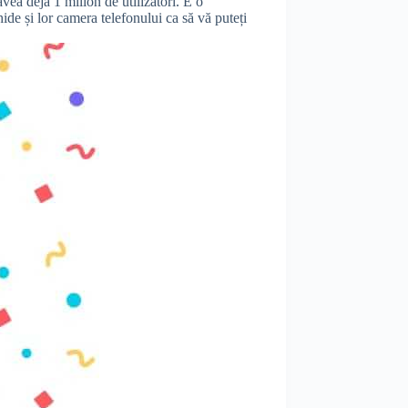
vea deja 1 milion de utilizatori. E o
chide și lor camera telefonului ca să vă puteți