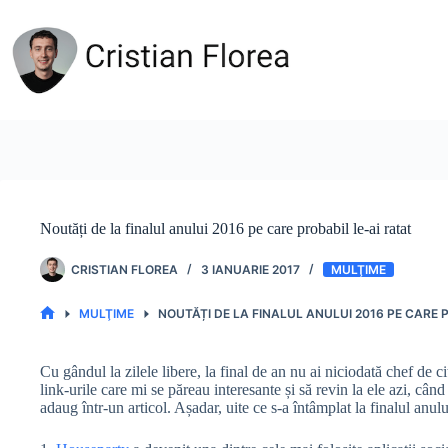
Sari
la
conținut
Noutăți de la finalul anului 2016 pe care probabil le-ai ratat
CRISTIAN FLOREA
3 IANUARIE 2017
MULŢIME
MULŢIME
NOUTĂȚI DE LA FINALUL ANULUI 2016 PE CARE 
PRIMA
PAGINĂ
Cu gândul la zilele libere, la final de an nu ai niciodată chef de ci
link-urile care mi se păreau interesante și să revin la ele azi, c
adaug într-un articol. Așadar, uite ce s-a întâmplat la finalul anulu