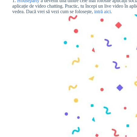
1.
Houseparty
a devenit una dintre cele mai folosite aplicații soc
aplicație de video chatting. Practic, tu începi un live video în apli
vedea. Dacă vrei să vezi cum se folosește,
intră aici
.