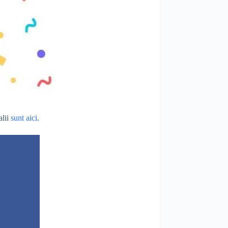
alii
sunt aici
.