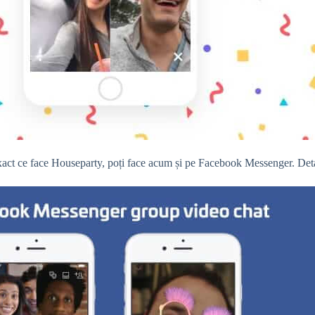
act ce face Houseparty, poți face acum și pe Facebook Messenger. Det