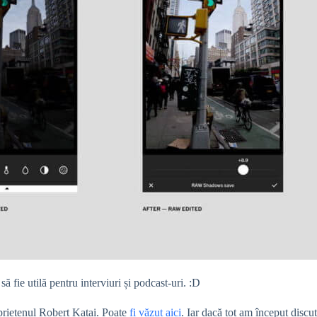
 să fie utilă pentru interviuri și podcast-uri. :D
prietenul Robert Katai. Poate
fi văzut aici
. Iar dacă tot am început discuț