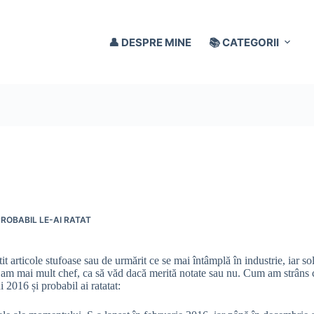
👤 DESPRE MINE
📚 CATEGORII
PROBABIL LE-AI RATAT
tit articole stufoase sau de urmărit ce se mai întâmplă în industrie, iar so
ând am mai mult chef, ca să văd dacă merită notate sau nu. Cum am strâns 
i 2016 și probabil ai ratatat: