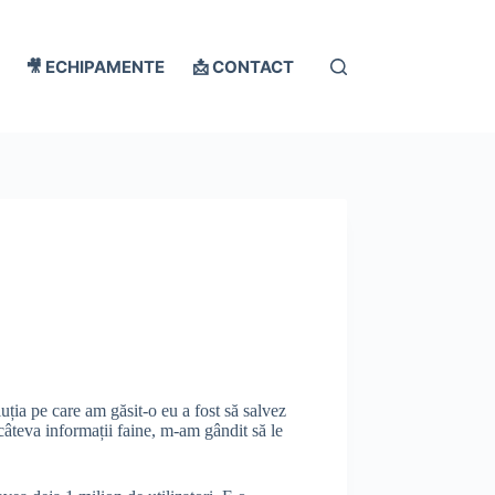
🎥 ECHIPAMENTE
📩 CONTACT
luția pe care am găsit-o eu a fost să salvez
câteva informații faine, m-am gândit să le