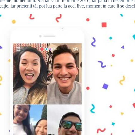
iale ale momentului. S-a lansat în februarie 2016, iar până în decembrie a
cație, iar prietenii tăi pot lua parte la acel live, moment în care li se des