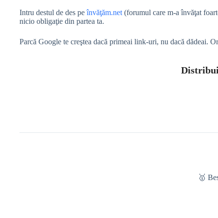
Intru destul de des pe
învăţăm.net
(forumul care m-a învăţat foarte
nicio obligaţie din partea ta.
Parcă Google te creştea dacă primeai link-uri, nu dacă dădeai. Ori 
Distribui
🥇 Be