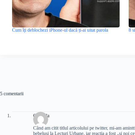
Cum îți deblochezi iPhone-ul dacă ți-ai uitat parola
8 s
5 comentarii
Gabriela
Când am citit titlul articolului pe twitter, mi-am amint
bebeluşi la Lecturi Urbane, iar reacţia a fost „şi noi 