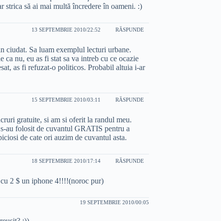
r strica să ai mai multă încredere în oameni. :)
13 SEPTEMBRIE 2010/22:52
RĂSPUNDE
n ciudat. Sa luam exemplul lecturi urbane.
ie ca nu, eu as fi stat sa va intreb cu ce ocazie
sat, as fi refuzat-o politicos. Probabil altuia i-ar
15 SEPTEMBRIE 2010/03:11
RĂSPUNDE
uri gratuite, si am si oferit la randul meu.
ri s-au folosit de cuvantul GRATIS pentru a
iciosi de cate ori auzim de cuvantul asta.
18 SEPTEMBRIE 2010/17:14
RĂSPUNDE
 cu 2 $ un iphone 4!!!!(noroc pur)
19 SEPTEMBRIE 2010/00:05
reusit? :))