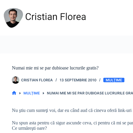
Sari
la
conținut
Numai mie mi se par dubioase lucrurile gratis?
CRISTIAN FLOREA
13 SEPTEMBRIE 2010
MULŢIME
MULŢIME
NUMAI MIE MI SE PAR DUBIOASE LUCRURILE GRA
PRIMA
PAGINĂ
Nu ştiu cum sunteţi voi, dar eu când aud că cineva oferă link-uri s
Nu spun asta pentru că sigur ascunde ceva, ci pentru că mi se par
Ce urmăreşti oare?