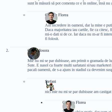
sunt în măsură să pot comenta ce e în online, însă nu a
Cristian Florea
Am incredere in oameni, dar la mine e puti
Daca majoritatea iau cartile, fie ca citesc, f
mi-o dati si de ce. Iar daca nu m-ar fi intere
fi folosit.
Cristi Mosora
Mie nu mi se par dubioase, am primit o gramada de lucr
Sute. E nasol ca foarte multi sarlatani si/sau markete
pacali oamenii, de s-a ajuns in stadiul ca devenim susp
Stefani
nici mie nu mi se par dubioase am castigat
Cristian Florea
2$ nu e chiar gratis. dar cum ai 