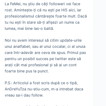
La FeMei, nu ştiu de câţi followeri vei face
rost. Aminteşte-ţi că nu eşti pe Hi5 aici, iar
profesionalismul cântăreşte foarte mult. Dacă
tu nu eşti în stare să-ţi afişezi un nume ca
lumea, mai bine las-o baltă.
Noi nu avem interesul să citim update-urile
unui analfabet, sau al unui cocalar, ci al unuia
care într-adevăr are ceva de spus. Primul pas
pentru un posibil succes pe twitter este să
araţi cât mai profesional şi să ai un cont
foarte bine pus la punct.
P.S.: Articolul a fost scris după ce o tipă,
AnDreYuTza nu-stiu-cum, m-a intrebat daca
vreau sa-i dau follow.