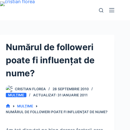
Sari
la
conținut
Numărul de followeri
poate fi influenţat de
nume?
CRISTIAN FLOREA
28 SEPTEMBRIE 2010
MULŢIME
31 IANUARIE 2011
MULŢIME
PRIMA
NUMĂRUL DE FOLLOWERI POATE FI INFLUENŢAT DE NUME?
PAGINĂ