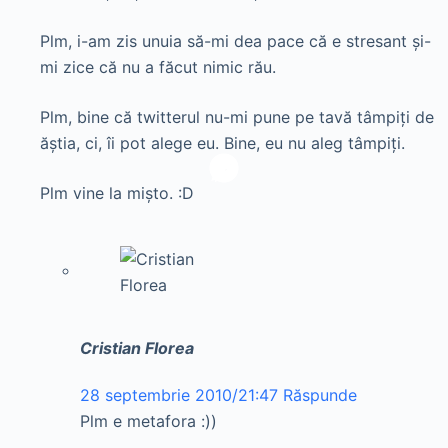
Plm, i-am zis unuia să-mi dea pace că e stresant și-
mi zice că nu a făcut nimic rău.
Plm, bine că twitterul nu-mi pune pe tavă tâmpiți de
ăștia, ci, îi pot alege eu. Bine, eu nu aleg tâmpiți.
Plm vine la mișto. :D
Cristian Florea
28 septembrie 2010/21:47
Răspunde
Plm e metafora :))