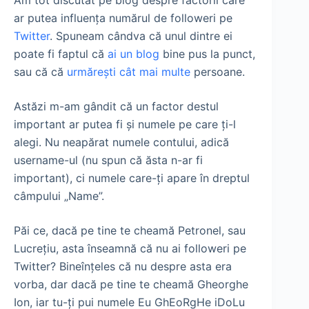
Am tot discutat pe blog despre factorii care
ar putea influenţa numărul de followeri pe
Twitter
. Spuneam cândva că unul dintre ei
poate fi faptul că
ai un blog
bine pus la punct,
sau că că
urmăreşti cât mai multe
persoane.
Astăzi m-am gândit că un factor destul
important ar putea fi şi numele pe care ţi-l
alegi. Nu neapărat numele contului, adică
username-ul (nu spun că ăsta n-ar fi
important), ci numele care-ţi apare în dreptul
câmpului „Name”.
Păi ce, dacă pe tine te cheamă Petronel, sau
Lucreţiu, asta înseamnă că nu ai followeri pe
Twitter? Bineînţeles că nu despre asta era
vorba, dar dacă pe tine te cheamă Gheorghe
Ion, iar tu-ţi pui numele Eu GhEoRgHe iDoLu