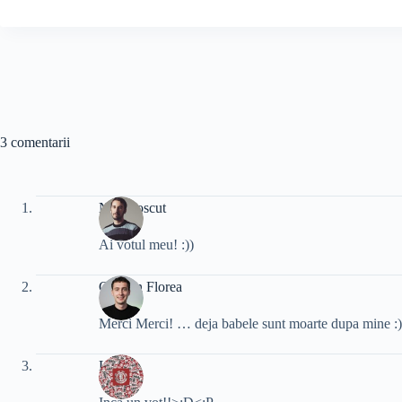
3 comentarii
Necunoscut
Ai votul meu! :))
Cristian Florea
Merci Merci! … deja babele sunt moarte dupa mine :)) 
Leah