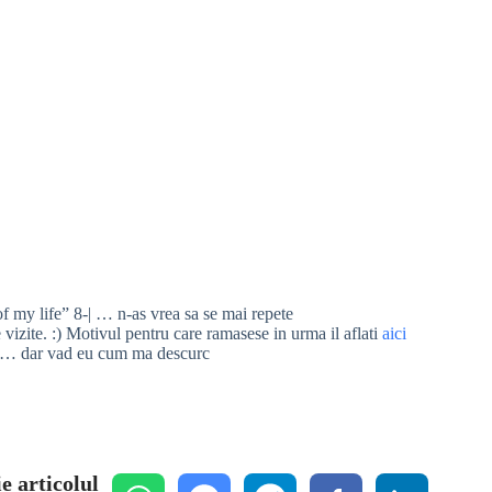
of my life” 8-| … n-as vrea sa se mai repete
izite. :) Motivul pentru care ramasese in urma il aflati
aici
-| … dar vad eu cum ma descurc
e articolul