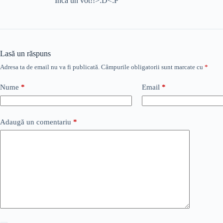
Inca un vot!!>:D<:P
Lasă un răspuns
Adresa ta de email nu va fi publicată.
Câmpurile obligatorii sunt marcate cu
*
Nume
*
Email
*
Adaugă un comentariu
*