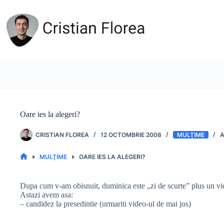
Sari
la
conținut
Oare ies la alegeri?
CRISTIAN FLOREA
12 OCTOMBRIE 2008
MULŢIME
MULŢIME
OARE IES LA ALEGERI?
PRIMA
PAGINĂ
Dupa cum v-am obisnuit, duminica este „zi de scurte” plus un vid
Astazi avem asa:
– candidez la presedintie (urmariti video-ul de mai jos)