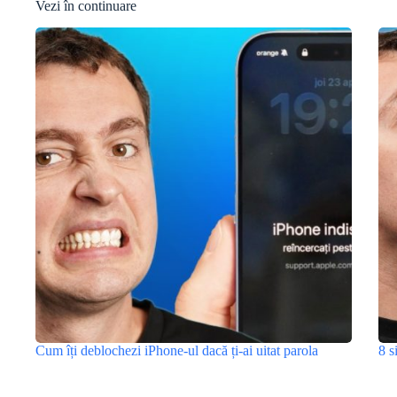
Vezi în continuare
Cum îți deblochezi iPhone-ul dacă ți-ai uitat parola
8 s