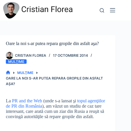
Sari
la
conținut
Oare la noi s-ar putea repara gropile din asfalt aşa?
CRISTIAN FLOREA
17 OCTOMBRIE 2014
MULŢIME
MULŢIME
PRIMA
OARE LA NOI S-AR PUTEA REPARA GROPILE DIN ASFALT
PAGINĂ
AŞA?
La
PR and the Web
(unde s-a lansat şi
topul agenţiilor
de PR din România
), am văzut un studiu de caz tare
interesant, care arată cum un ziar din Rusia a reuşit să
convingă autorităţile să repare gropile din asfalt.