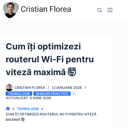
Sari
la
conținut
Cum îți optimizezi
routerul Wi-Fi pentru
viteză maximă 🤯
CRISTIAN FLOREA
12 IANUARIE 2026
TEHNOLOGIE
GHIDURI PRACTICE
5 IUNIE 2026
TEHNOLOGIE
PRIMA
CUM ÎȚI OPTIMIZEZI ROUTERUL WI-FI PENTRU VITEZĂ
PAGINĂ
MAXIMĂ 🤯