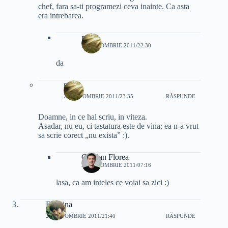
chef, fara sa-ti programezi ceva inainte. Ca asta
era intrebarea.
mali
23 OCTOMBRIE 2011/22:30
da
mali
23 OCTOMBRIE 2011/23:35
RĂSPUNDE
Doamne, in ce hal scriu, in viteza.
Asadar, nu eu, ci tastatura este de vina; ea n-a vrut
sa scrie corect „nu exista” :).
Cristian Florea
24 OCTOMBRIE 2011/07:16
lasa, ca am inteles ce voiai sa zici :)
Despina
22 OCTOMBRIE 2011/21:40
RĂSPUNDE