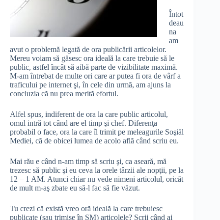
Întot
deau
na
am
avut o problemă legată de ora publicării articolelor.
Mereu voiam să găsesc ora ideală la care trebuie să le
public, astfel încât să aibă parte de vizibilitate maximă.
M-am întrebat de multe ori care ar putea fi ora de vârf a
traficului pe internet şi, în cele din urmă, am ajuns la
concluzia că nu prea merită efortul.
Alfel spus, indiferent de ora la care public articolul,
omul intră tot când are el timp şi chef. Diferenţa
probabil o face, ora la care îl trimit pe meleagurile Soşiăl
Mediei, că de obicei lumea de acolo află când scriu eu.
Mai rău e când n-am timp să scriu şi, ca aseară, mă
trezesc să public şi eu ceva la orele târzii ale nopţii, pe la
12 – 1 AM. Atunci chiar nu vede nimeni articolul, oricât
de mult m-aş zbate eu să-l fac să fie văzut.
Tu crezi că există vreo oră ideală la care trebuiesc
publicate (sau trimise în SM) articolele? Scrii când ai