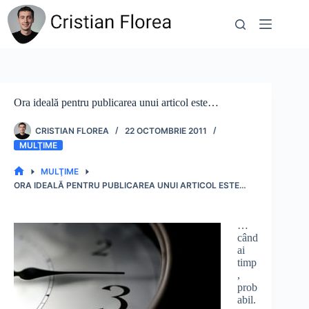
Sari
la
conținut
Ora ideală pentru publicarea unui articol este…
CRISTIAN FLOREA
22 OCTOMBRIE 2011
MULŢIME
MULŢIME
PRIMA
ORA IDEALĂ PENTRU PUBLICAREA UNUI ARTICOL ESTE…
PAGINĂ
…
când
ai
timp
,
prob
abil.