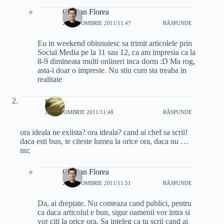
Cristian Florea
22 OCTOMBRIE 2011/11:47
RĂSPUNDE
Eu in weekend obisnuiesc sa trimit articolele prin
Social Media pe la 11 sau 12, ca am impresia ca la
8-9 dimineata multi onlineri inca dorm :D Ma rog,
asta-i doar o impresie. Nu stiu cum sta treaba in
realitate
mali
22 OCTOMBRIE 2011/11:48
RĂSPUNDE
ora ideala ne exiista? ora ideala? cand ai chef sa scrii!
daca esti bun, te citeste lumea la orice ora, daca nu …
nu;
Cristian Florea
22 OCTOMBRIE 2011/11:51
RĂSPUNDE
Da, ai dreptate. Nu conteaza cand publici, pentru
ca daca articolul e bun, sigur oamenii vor intra si
vor citi la orice ora. Sa inteleg ca tu scrii cand ai