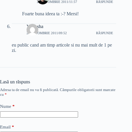
23 OCTOMBRIE 2011/11:57
RĂSPUNDE
Foarte buna ideea ta :-? Mersi!
Yamasha
24 OCTOMBRIE 2011/09:52
RĂSPUNDE
eu public cand am timp articole si nu mai mult de 1 pe
zi.
Lasă un răspuns
Adresa ta de email nu va fi publicată.
Câmpurile obligatorii sunt marcate
cu
*
Nume
*
Email
*