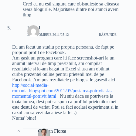
Cred ca nu esti singura care obisnuieste sa citeasca
seara blogurile. Majoritatea dintre noi atunci avem
timp
IulianJ
23 OCTOMBRIE 2011/05:12
RĂSPUNDE
Eu am facut un studiu pe propria persoana, de fapt pe
propriul profil de Facebook.
Am gasit un program care iti face screenshot-uri la un
anumit interval de timp prestabilit, am compilat
rezultatele si le-am bagat in Excel si asa am obtinut
curba prezentei online pentru prietenii mei de pe
Facebook. Am pus rezultatele pe blog si le gasesti aici
http://social-media-
romania.blogspot.com/2011/05/postarea-potrivita-la-
momentul-potrivit.html
. Nu stiu daca se potriveste la
toata lumea, desi pot sa spun ca profilul prietenilor mei
este destul de variat. Poti sa faci acelasi experiment si in
cazul tau sa vezi daca iese la fel :)
Numa’ bine!
Cristian Florea