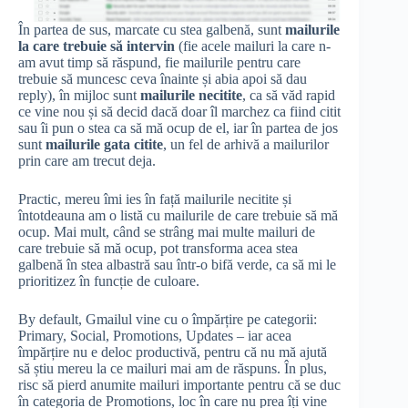
În partea de sus, marcate cu stea galbenă, sunt
mailurile
la care trebuie să intervin
(fie acele mailuri la care n-
am avut timp să răspund, fie mailurile pentru care
trebuie să muncesc ceva înainte și abia apoi să dau
reply), în mijloc sunt
mailurile necitite
, ca să văd rapid
ce vine nou și să decid dacă doar îl marchez ca fiind citit
sau îi pun o stea ca să mă ocup de el, iar în partea de jos
sunt
mailurile gata citite
, un fel de arhivă a mailurilor
prin care am trecut deja.
Practic, mereu îmi ies în față mailurile necitite și
întotdeauna am o listă cu mailurile de care trebuie să mă
ocup. Mai mult, când se strâng mai multe mailuri de
care trebuie să mă ocup, pot transforma acea stea
galbenă în stea albastră sau într-o bifă verde, ca să mi le
prioritizez în funcție de culoare.
By default, Gmailul vine cu o împărțire pe categorii:
Primary, Social, Promotions, Updates – iar acea
împărțire nu e deloc productivă, pentru că nu mă ajută
să știu mereu la ce mailuri mai am de răspuns. În plus,
risc să pierd anumite mailuri importante pentru că se duc
în categoria de Promotions, loc în care nu prea îți vine