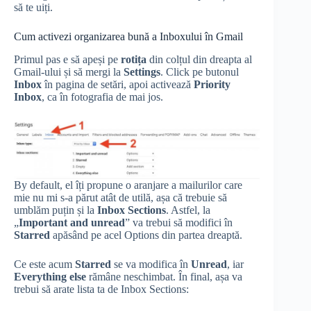
să te uiți.
Cum activezi organizarea bună a Inboxului în Gmail
Primul pas e să apeși pe
rotița
din colțul din dreapta al
Gmail-ului și să mergi la
Settings
. Click pe butonul
Inbox
în pagina de setări, apoi activează
Priority
Inbox
, ca în fotografia de mai jos.
By default, el îți propune o aranjare a mailurilor care
mie nu mi s-a părut atât de utilă, așa că trebuie să
umblăm puțin și la
Inbox Sections
. Astfel, la
„
Important and unread
” va trebui să modifici în
Starred
apăsând pe acel Options din partea dreaptă.
Ce este acum
Starred
se va modifica în
Unread
, iar
Everything else
rămâne neschimbat. În final, așa va
trebui să arate lista ta de Inbox Sections: