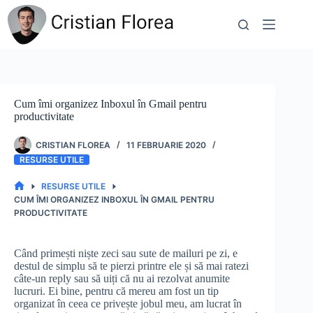
Sari
la
conținut
Cum îmi organizez Inboxul în Gmail pentru
productivitate
CRISTIAN FLOREA
11 FEBRUARIE 2020
RESURSE UTILE
RESURSE UTILE
PRIMA
CUM ÎMI ORGANIZEZ INBOXUL ÎN GMAIL PENTRU
PAGINĂ
PRODUCTIVITATE
Când primești niște zeci sau sute de mailuri pe zi, e
destul de simplu să te pierzi printre ele și să mai ratezi
câte-un reply sau să uiți că nu ai rezolvat anumite
lucruri. Ei bine, pentru că mereu am fost un tip
organizat în ceea ce privește jobul meu, am lucrat în