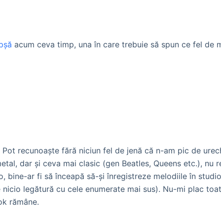
pşă
acum ceva timp, una în care trebuie să spun ce fel de m
. Pot recunoaşte fără niciun fel de jenă că n-am pic de ure
metal, dar şi ceva mai clasic (gen Beatles, Queens etc.), nu r
 bine-ar fi să înceapă să-şi înregistreze melodiile în studio.
e nicio legătură cu cele enumerate mai sus). Nu-mi plac toat
 ok rămâne.