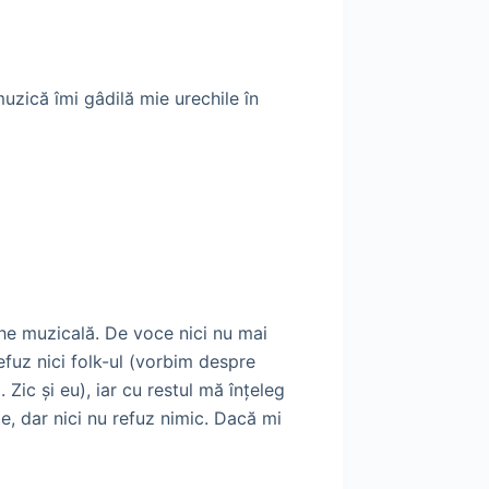
uzică îmi gâdilă mie urechile în
che muzicală. De voce nici nu mai
efuz nici folk-ul (vorbim despre
 Zic şi eu), iar cu restul mă înţeleg
e, dar nici nu refuz nimic. Dacă mi