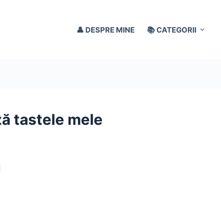
👤 DESPRE MINE
📚 CATEGORII
ă tastele mele
E