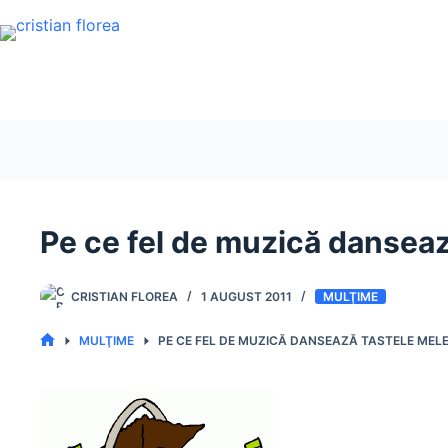
Sari
la
conținut
Pe ce fel de muzică danseaz
CRISTIAN FLOREA
1 AUGUST 2011
MULŢIME
MULŢIME
PE CE FEL DE MUZICĂ DANSEAZĂ TASTELE MEL
PRIMA
PAGINĂ