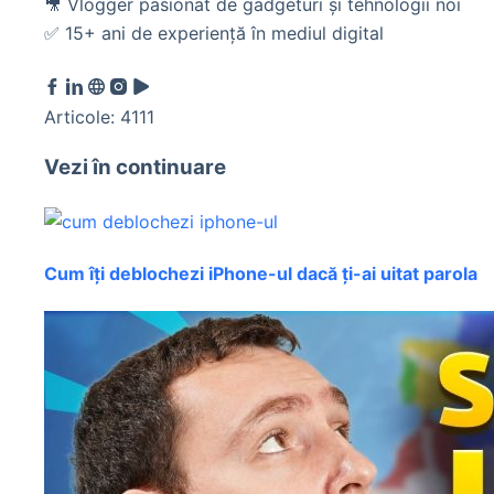
🎥 Vlogger pasionat de gadgeturi și tehnologii noi
✅ 15+ ani de experiență în mediul digital
Articole: 4111
Vezi în continuare
Cum îți deblochezi iPhone-ul dacă ți-ai uitat parola