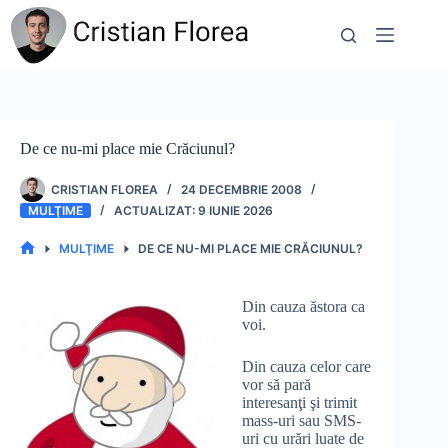
Sari
la
conținut
De ce nu-mi place mie Crăciunul?
CRISTIAN FLOREA
24 DECEMBRIE 2008
MULŢIME
9 IUNIE 2026
MULŢIME
DE CE NU-MI PLACE MIE CRĂCIUNUL?
PRIMA
PAGINĂ
Din cauza ăstora ca
voi.
Din cauza celor care
vor să pară
interesanţi şi trimit
mass-uri sau SMS-
uri cu urări luate de