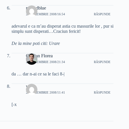
redandblue
25 DECEMBRIE 2008/16:54
RĂSPUNDE
adevarul e ca m’au disperat astia cu massurile lor , pur si
simplu sunt disperati…Craciun fericit!
De la mine poti citi: Urare
Cristian Florea
25 DECEMBRIE 2008/21:34
RĂSPUNDE
da … dar n-ai ce sa le faci 8-|
we
29 DECEMBRIE 2008/11:41
RĂSPUNDE
[-x