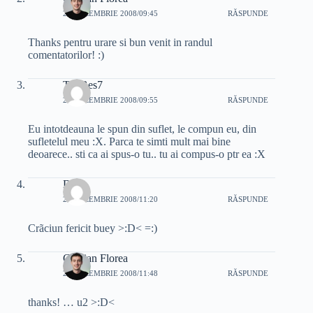
25 DECEMBRIE 2008/09:45
RĂSPUNDE
Thanks pentru urare si bun venit in randul
comentatorilor! :)
TheBes7
25 DECEMBRIE 2008/09:55
RĂSPUNDE
Eu intotdeauna le spun din suflet, le compun eu, din
sufletelul meu :X. Parca te simti mult mai bine
deoarece.. sti ca ai spus-o tu.. tu ai compus-o ptr ea :X
D
25 DECEMBRIE 2008/11:20
RĂSPUNDE
Crãciun fericit buey >:D< =:)
Cristian Florea
25 DECEMBRIE 2008/11:48
RĂSPUNDE
thanks! … u2 >:D<