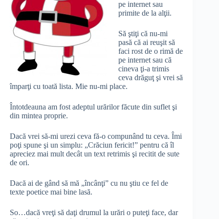
pe internet sau
primite de la alţii.
Să ştiţi că nu-mi
pasă că ai reuşit să
faci rost de o rimă de
pe internet sau că
cineva ţi-a trimis
ceva drăguţ şi vrei să
împarţi cu toată lista. Mie nu-mi place.
Întotdeauna am fost adeptul urărilor făcute din suflet şi
din mintea proprie.
Dacă vrei să-mi urezi ceva fă-o compunând tu ceva. Îmi
poţi spune şi un simplu: „Crăciun fericit!” pentru că îl
apreciez mai mult decât un text retrimis şi recitit de sute
de ori.
Dacă ai de gând să mă „încânţi” cu nu ştiu ce fel de
texte poetice mai bine lasă.
So…dacă vreţi să daţi drumul la urări o puteţi face, dar