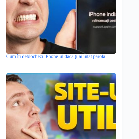
Cum îți deblochezi iPhone-ul dacă ți-ai uitat parola