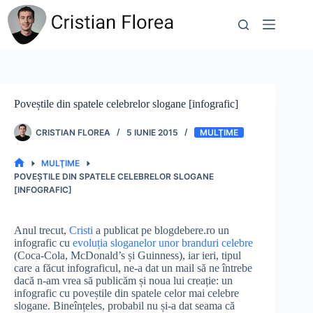
Sari
la
conținut
Poveștile din spatele celebrelor slogane [infografic]
CRISTIAN FLOREA
5 IUNIE 2015
MULŢIME
MULŢIME
PRIMA
POVEȘTILE DIN SPATELE CELEBRELOR SLOGANE
PAGINĂ
[INFOGRAFIC]
Anul trecut,
Cristi
a publicat pe blogdebere.ro un
infografic cu
evoluția sloganelor unor branduri celebre
(Coca-Cola, McDonald’s și Guinness), iar ieri, tipul
care a făcut infograficul, ne-a dat un mail să ne întrebe
dacă n-am vrea să publicăm și noua lui creație: un
infografic cu poveștile din spatele celor mai celebre
slogane. Bineînțeles, probabil nu și-a dat seama că