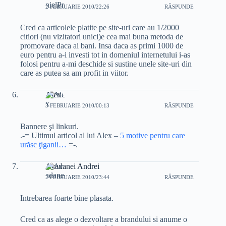
2 FEBRUARIE 2010/22:26
RĂSPUNDE
Cred ca articolele platite pe site-uri care au 1/2000
citiori (nu vizitatori unici)e cea mai buna metoda de
promovare daca ai bani. Insa daca as primi 1000 de
euro pentru a-i investi tot in domeniul internetului i-as
folosi pentru a-mi deschide si sustine unele site-uri din
care as putea sa am profit in viitor.
Alex
3 FEBRUARIE 2010/00:13
RĂSPUNDE
Bannere şi linkuri.
.-= Ultimul articol al lui Alex –
5 motive pentru care
urăsc ţiganii…
=-.
Avadanei Andrei
2 FEBRUARIE 2010/23:44
RĂSPUNDE
Intrebarea foarte bine plasata.
Cred ca as alege o dezvoltare a brandului si anume o