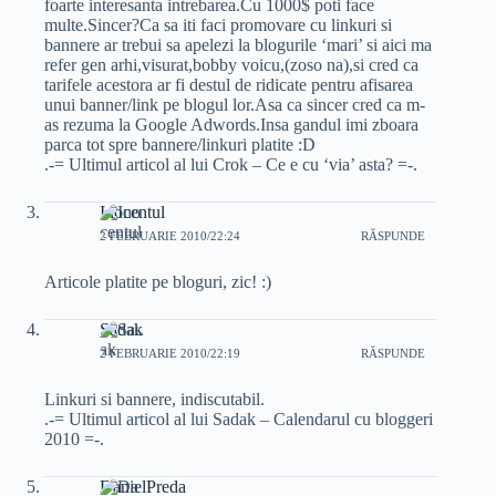
foarte interesanta intrebarea.Cu 1000$ poti face
multe.Sincer?Ca sa iti faci promovare cu linkuri si
bannere ar trebui sa apelezi la blogurile ‘mari’ si aici ma
refer gen arhi,visurat,bobby voicu,(zoso na),si cred ca
tarifele acestora ar fi destul de ridicate pentru afisarea
unui banner/link pe blogul lor.Asa ca sincer cred ca m-
as rezuma la Google Adwords.Insa gandul imi zboara
parca tot spre bannere/linkuri platite :D
.-= Ultimul articol al lui Crok – Ce e cu ‘via’ asta? =-.
Inocentul
2 FEBRUARIE 2010/22:24
RĂSPUNDE
Articole platite pe bloguri, zic! :)
Sadak
2 FEBRUARIE 2010/22:19
RĂSPUNDE
Linkuri si bannere, indiscutabil.
.-= Ultimul articol al lui Sadak – Calendarul cu bloggeri
2010 =-.
DanielPreda