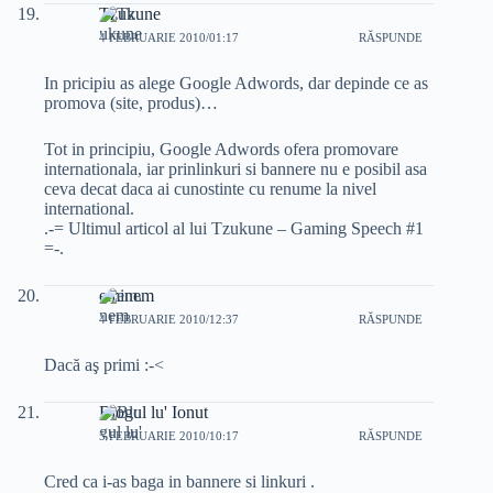
Tzukune
4 FEBRUARIE 2010/01:17
RĂSPUNDE
In pricipiu as alege Google Adwords, dar depinde ce as
promova (site, produs)…
Tot in principiu, Google Adwords ofera promovare
internationala, iar prinlinkuri si bannere nu e posibil asa
ceva decat daca ai cunostinte cu renume la nivel
international.
.-= Ultimul articol al lui Tzukune – Gaming Speech #1
=-.
eminem
4 FEBRUARIE 2010/12:37
RĂSPUNDE
Dacă aş primi :-<
Blogul lu' Ionut
5 FEBRUARIE 2010/10:17
RĂSPUNDE
Cred ca i-as baga in bannere si linkuri .