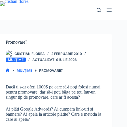
Sari
la
conținut
Promovare?
CRISTIAN FLOREA
2 FEBRUARIE 2010
MULŢIME
9 IULIE 2026
MULŢIME
PROMOVARE?
PRIMA
PAGINĂ
Dacă ţi s-ar oferi 1000$ pe care să-i poţi folosi numai
pentru promovare, dar să-i poţi băga pe toţi într-un
singur tip de promovare, care ar fi acesta?
Ai plăti Google Adwords? Ai cumpăra link-uri şi
bannere? Ai apela la articole plătite? Care e metoda la
care ai apela?