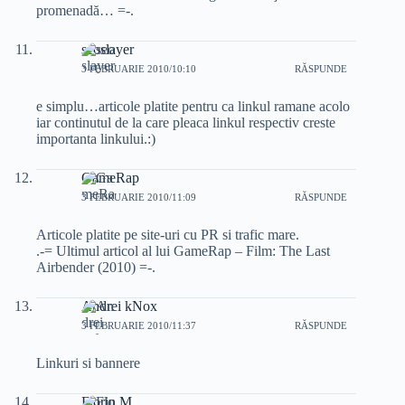
promenadă… =-.
seoslayer
3 FEBRUARIE 2010/10:10
RĂSPUNDE
e simplu…articole platite pentru ca linkul ramane acolo
iar continutul de la care pleaca linkul respectiv creste
importanta linkului.:)
GameRap
3 FEBRUARIE 2010/11:09
RĂSPUNDE
Articole platite pe site-uri cu PR si trafic mare.
.-= Ultimul articol al lui GameRap – Film: The Last
Airbender (2010) =-.
Andrei kNox
3 FEBRUARIE 2010/11:37
RĂSPUNDE
Linkuri si bannere
Florin M.