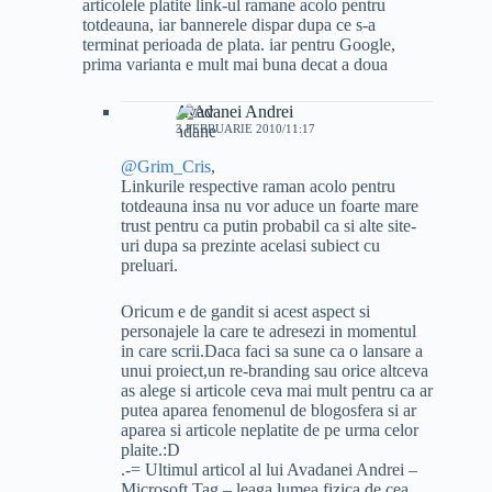
articolele platite link-ul ramane acolo pentru
totdeauna, iar bannerele dispar dupa ce s-a
terminat perioada de plata. iar pentru Google,
prima varianta e mult mai buna decat a doua
Avadanei Andrei
3 FEBRUARIE 2010/11:17
@Grim_Cris
,
Linkurile respective raman acolo pentru
totdeauna insa nu vor aduce un foarte mare
trust pentru ca putin probabil ca si alte site-
uri dupa sa prezinte acelasi subiect cu
preluari.
Oricum e de gandit si acest aspect si
personajele la care te adresezi in momentul
in care scrii.Daca faci sa sune ca o lansare a
unui proiect,un re-branding sau orice altceva
as alege si articole ceva mai mult pentru ca ar
putea aparea fenomenul de blogosfera si ar
aparea si articole neplatite de pe urma celor
plaite.:D
.-= Ultimul articol al lui Avadanei Andrei –
Microsoft Tag – leaga lumea fizica de cea