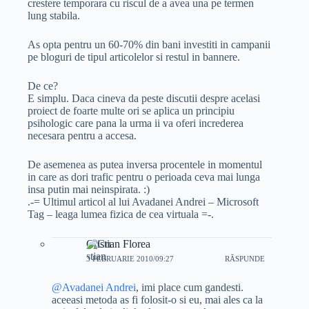
crestere temporara cu riscul de a avea una pe termen
lung stabila.
As opta pentru un 60-70% din bani investiti in campanii
pe bloguri de tipul articolelor si restul in bannere.
De ce?
E simplu. Daca cineva da peste discutii despre acelasi
proiect de foarte multe ori se aplica un principiu
psihologic care pana la urma ii va oferi increderea
necesara pentru a accesa.
De asemenea as putea inversa procentele in momentul
in care as dori trafic pentru o perioada ceva mai lunga
insa putin mai neinspirata. :)
.-= Ultimul articol al lui Avadanei Andrei – Microsoft
Tag – leaga lumea fizica de cea virtuala =-.
Cristian Florea
3 FEBRUARIE 2010/09:27
RĂSPUNDE
@Avadanei Andrei
, imi place cum gandesti.
aceeasi metoda as fi folosit-o si eu, mai ales ca la