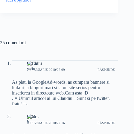
25 comentarii
Claudiu
2 FEBRUARIE 2010/22:09
RĂSPUNDE
As plati la GoogleAd-words, as cumpara bannere si
linkuri la bloguri mari si la un site serios pentru
inscrierea in directoare web.Cam asta :D
.-= Ultimul articol al lui Claudiu – Sunt si pe twitter,
frate! =-.
Crok
2 FEBRUARIE 2010/22:16
RĂSPUNDE