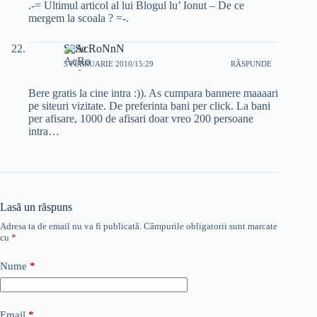
.-= Ultimul articol al lui Blogul lu’ Ionut – De ce
mergem la scoala ? =-.
SeAcRoNnN
5 FEBRUARIE 2010/15:29
RĂSPUNDE
Bere gratis la cine intra :)). As cumpara bannere maaaari
pe siteuri vizitate. De preferinta bani per click. La bani
per afisare, 1000 de afisari doar vreo 200 persoane
intra…
Lasă un răspuns
Adresa ta de email nu va fi publicată.
Câmpurile obligatorii sunt marcate
cu
*
Nume
*
Email
*