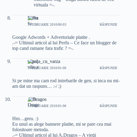
virtuala =-.
Perfu
3 FEBRUARIE 2010/00:03
RĂSPUNDE
Google Adwords + Advertoriale platite .
.-= Ultimul articol al lui Perfu – Ce face un blogger de
top cand ramane fara trafic ? =-.
tequila_cu_varza
3 FEBRUARIE 2010/01:00
RĂSPUNDE
Si pe mine ma cam rod intrebarile de gen, si inca nu mi-
am dat un raspuns… :-/ ;)
A.Dragos
3 FEBRUARIE 2010/01:06
RĂSPUNDE
Hm…greu. :)
Eu unul as alege bannere platite, mi se pare cea mai
folositoare metoda.
.-= Ultimul articol al lui A.Dragos – A vieţii