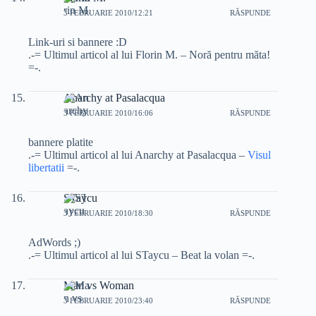
3 FEBRUARIE 2010/12:21
RĂSPUNDE
Link-uri si bannere :D
.-= Ultimul articol al lui Florin M. – Noră pentru măta!
=-.
Anarchy at Pasalacqua
3 FEBRUARIE 2010/16:06
RĂSPUNDE
bannere platite
.-= Ultimul articol al lui Anarchy at Pasalacqua –
Visul
libertatii
=-.
STaycu
3 FEBRUARIE 2010/18:30
RĂSPUNDE
AdWords ;)
.-= Ultimul articol al lui STaycu – Beat la volan =-.
Man vs Woman
3 FEBRUARIE 2010/23:40
RĂSPUNDE