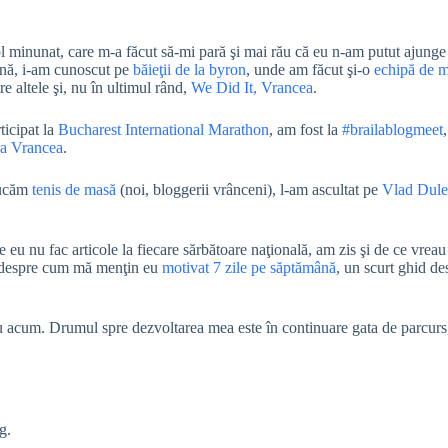
l minunat, care m-a făcut să-mi pară şi mai rău că eu n-am putut ajunge 
ună, i-am cunoscut pe
băieţii de la byron
, unde am făcut şi-o
echipă de 
tre altele şi, nu în ultimul rând,
We Did It, Vrancea
.
ticipat la
Bucharest International Marathon
, am fost la
#brailablogmeet
ra Vrancea
.
jucăm
tenis de masă
(noi, bloggerii vrânceni), l-am ascultat pe
Vlad Dule
 eu nu fac articole la fiecare sărbătoare naţională, am zis şi de ce vrea
is despre cum mă menţin eu
motivat 7 zile pe săptămână
, un scurt ghid d
 eu acum. Drumul spre dezvoltarea mea este în continuare gata de parcurs
g.