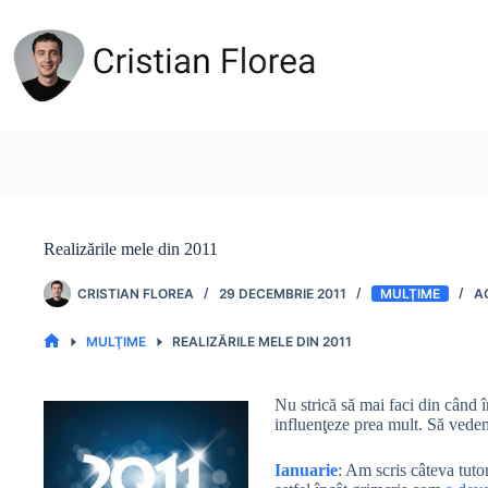
Sari
la
conținut
Realizările mele din 2011
CRISTIAN FLOREA
29 DECEMBRIE 2011
MULŢIME
MULŢIME
REALIZĂRILE MELE DIN 2011
PRIMA
PAGINĂ
Nu strică să mai faci din când în
influenţeze prea mult. Să vedem
Ianuarie
: Am scris câteva tuto