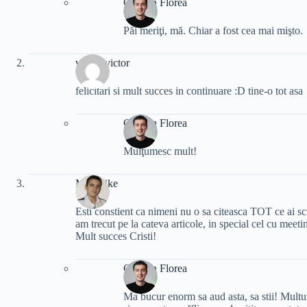
Cristian Florea
Păi meriţi, mă. Chiar a fost cea mai mişto.
vladut victor
felicitari si mult succes in continuare :D tine-o tot asa
Cristian Florea
Mulţumesc mult!
MadMike
Esti constient ca nimeni nu o sa citeasca TOT ce ai scr
am trecut pe la cateva articole, in special cel cu me
Mult succes Cristi!
Cristian Florea
Ma bucur enorm sa aud asta, sa stii! Multu