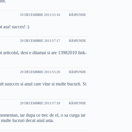
tit.
29 DECEMBRIE 2011/15:16
RĂSPUNDE
ot asa! succes! :)
29 DECEMBRIE 2011/17:17
RĂSPUNDE
t articolul, desi e ditamai si are 13982010 link-
29 DECEMBRIE 2011/15:20
RĂSPUNDE
lt suucces si anul care vine si multe bucurii. Si
29 DECEMBRIE 2011/17:18
RĂSPUNDE
mentan, iar dupa ce trec de el, o sa curga iar
multe lucruri decat anul asta.