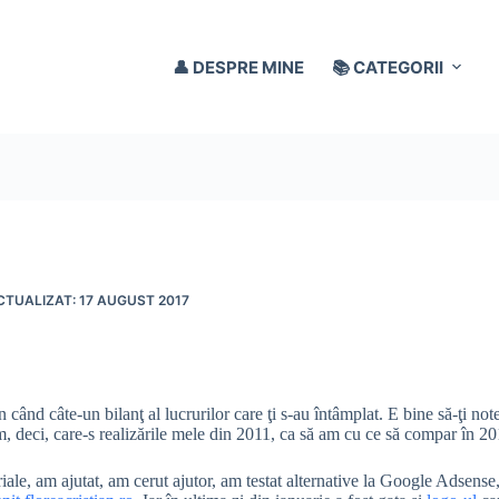
👤 DESPRE MINE
📚 CATEGORII
17 AUGUST 2017
 când câte-un bilanţ al lucrurilor care ţi s-au întâmplat. E bine să-ţi notez
, deci, care-s realizările mele din 2011, ca să am cu ce să compar în 2
riale, am ajutat, am cerut ajutor, am testat alternative la Google Adsense