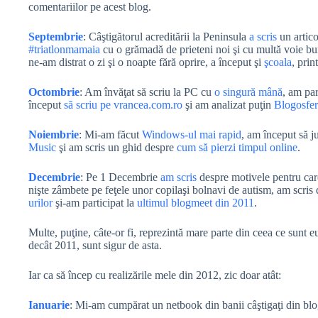
comentariilor pe acest blog.
Septembrie
: Câştigătorul acreditării la Peninsula
a scris
un artico
#triatlonmamaia
cu o grămadă de prieteni noi şi cu multă voie b
ne-am distrat o zi şi o noapte fără oprire, a început şi
şcoala
, prin
Octombrie
: Am învăţat să scriu la PC cu
o singură mână
, am par
început
să scriu pe vrancea.com.ro
şi am analizat puţin
Blogosfe
Noiembrie
: Mi-am făcut
Windows-ul mai rapid
, am început să 
Music
şi am scris un ghid despre
cum să pierzi timpul online
.
Decembrie
: Pe 1 Decembrie
am scris
despre motivele pentru care
nişte zâmbete pe feţele unor copilaşi bolnavi de autism, am scr
urilor
şi-am participat la
ultimul blogmeet din 2011
.
Multe, puţine, câte-or fi, reprezintă mare parte din ceea ce sunt
decât 2011, sunt sigur de asta.
Iar ca să încep cu realizările mele din 2012, zic doar atât:
Ianuarie
: Mi-am cumpărat un netbook din banii câştigaţi din blo