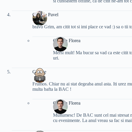
si cunoastem offline, ca de citit ne-am tot ci
Cristina Pavel
bravo Grim, am citit tot si imi place ce vad :) sa o tii t
Cristian Florea
Mersi mult! Ma bucur sa vad ca este citit to
uri.
George
Frumos. Chiar nu ai stat degeaba anul asta. Iti urez mu
multa bafta la BAC !
Cristian Florea
Multumesc! De BAC sunt cel mai stresat mo
cu evenimente. La anul vreau sa fac si mai 