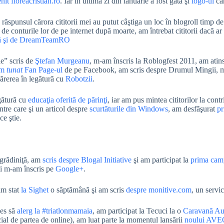
nit floreacristian.ro
. Iar în ultima zi din ianuarie a fost gata şi
logo-ul
car
 răspunsul cărora cititorii mei au putut câştiga un loc în blogroll timp d
 de conturile lor de pe internet după moarte, am întrebat cititorii dacă ar
nă şi de DreamTeamRO
le” scris de
Ştefan Murgeanu
, m-am înscris la Roblogfest 2011, am atin
am
tunat
Fan Page-ul
de pe Facebook, am scris despre Drumul Mingii, 
ărerea în legătură cu
Robotzii
.
gătură cu
educaţia oferită de părinţi
, iar am pus mintea cititorilor la cont
intre care şi un articol despre
scurtăturile din Windows
, am desfăşurat
pr
e ştie.
 grădiniţă, am
scris despre Blogal Initiative
şi am participat la
prima cam
şi m-am înscris pe
Google+
.
am stat
la Sighet
o săptămână şi am scris
despre monitive.com
, un servi
les să
alerg la #triatlonmamaia
, am participat la Tecuci la o
Caravană Au
al de partea de online), am luat parte la momentul lansării
noului AV