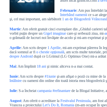
astfel încât grimcris.com
a deve
Februarie
: Am pus întrebări la
întrebând oamenii
ce s-ar alege
şi, cel mai important, am sărbătorit
1 an de Blogosferă Vrâncea
Martie
: Am oferit gratuit cinci exemplare din „Ghidul carierei ta
vorbit puţin despre un
Gigel imaginar
care-şi serbează ziua, mi-
o grămadă de lucruri noi învăţate de-acolo şi mi-am exprimat şi p
Aprilie
: Am scris despre
1 Aprilie
, mi-am exprimat părerea în le
dacă somnul ar fi
o chestie opţională
, am scris multe tutoriale, pr
despre Android
după ce LGrimul (LG Optimus One) mi-a arătat c
Mai
: Am împlinit
18 ani
şi nimic altceva n-a mai contat.
Iunie
: Am scris despre
#1iunie
şi-am afişat o poză cu mine de la
întâlnire
cu oameni din online din toată istoria mea blogosferică 
Iulie
: S-a încheiat
campania #refinantare
de la Blogal Initiative, 
August
: Am oferit o acreditare la
Festivalul Peninsula
, am fost a
Vrancea a proiectului
Let’s Do It, Romania
(m-am ocupat în speci