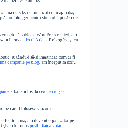
e mă defineşte online.
e o lună de zile, ne-am jucat cu imaginaţia,
 plăti un blogger pentru simplul fapt că scrie
s vreo două subiecte WordPress related, am
m-am întors cu
locul 3
de la Roblogfest şi cu
ribuţie, rugându-i să-şi imagineze cum ar fi
ima campanie pe blog
, am început să scriu
panie
a lor, am fost la
cea mai mişto
ciu pe care-l folosesc şi acum.
to
foarte faină, am devenit organizator pe
EO
şi am introdus
posibilitatea votării