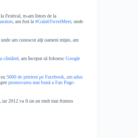
la Festival, m-am întors de la
maraton
, am fost la
#GalatiTweetMeet
, unde
, unde am cunoscut alţi oameni mişto, am
a cântând
, am început să folosesc
Google
u eu
5000 de prieteni pe Facebook
,
am adus
espre
promovarea mai bună a Fan Page-
, iar 2012 va fi un an mult mai frumos