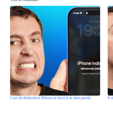
Cum îți deblochezi iPhone-ul dacă ți-ai uitat parola
8 s