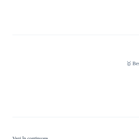
🥇 Be
Vezi în continuare