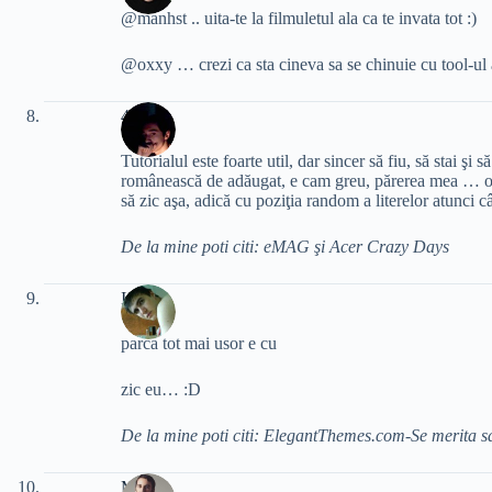
@manhst .. uita-te la filmuletul ala ca te invata tot :)
@oxxy … crezi ca sta cineva sa se chinuie cu tool-ul a
4ever
Tutorialul este foarte util, dar sincer să fiu, să stai şi 
românească de adăugat, e cam greu, părerea mea … or
să zic aşa, adică cu poziţia random a literelor atunci 
De la mine poti citi: eMAG şi Acer Crazy Days
Iulyan
parca tot mai usor e cu
zic eu… :D
De la mine poti citi: ElegantThemes.com-Se merita sa
Marian