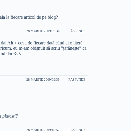
la la fiecare articol de pe blog?
28 MARTIE 2009/09:36
RĂSPUNDE
să dai Alt + ceva de fiecare dată când ai o literă
icum, eu m-am obişnuit să scriu ”ţărăneşte” ca
când dai RO.
28 MARTIE 2009/09:39
RĂSPUNDE
 platesti?
28 MARTIE 2009/10:52
RĂSPUNDE