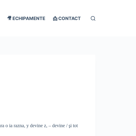
🎥 ECHIPAMENTE
📩 CONTACT
.
ra o ia razna, y devine z, – devine / şi tot