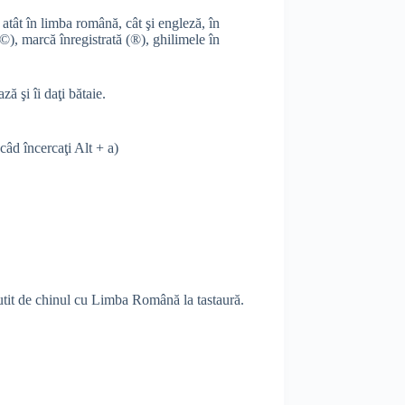
 atât în limba română, cât şi engleză, în
(©), marcă înregistrată (®), ghilimele în
ă şi îi daţi bătaie.
âd încercaţi Alt + a)
scutit de chinul cu Limba Română la tastaură.