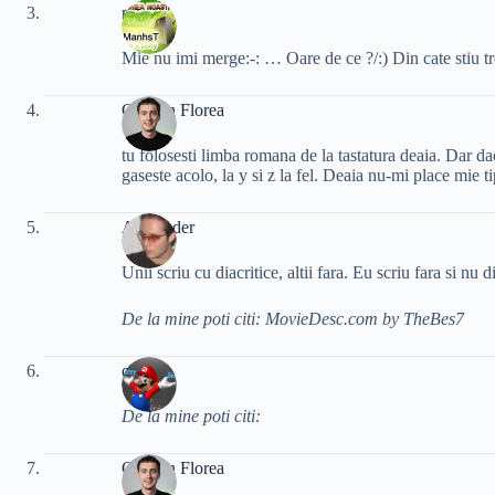
manhst
Mie nu imi merge:-: … Oare de ce ?/:) Din cate stiu tre
Cristian Florea
tu folosesti limba romana de la tastatura deaia. Dar da
gaseste acolo, la y si z la fel. Deaia nu-mi place mie 
Alexander
Unii scriu cu diacritice, altii fara. Eu scriu fara si nu 
De la mine poti citi: MovieDesc.com by TheBes7
oxxy
De la mine poti citi:
Cristian Florea