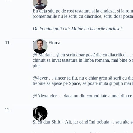
Eu deja stiu pe de rost tastatura si la engleza, si la ro
(comentariile nu le scriu cu diacritice, scriu doar postar
De la mine poti citi: Mâine cu becurile aprinse!
Cristian Florea
@ Marian .. şi eu scriu doar postările cu diacritice …
chinuit sa invat tastatura in limba romana, mai bine o f
plus
@4ever … sincer sa fiu, nu e chiar greu să scrii cu di
trebuie să apese pe Space, se poate muta şi puţin mai l
@Alexander … daca nu din comoditate atunci din ce ca
heat
Şi eu dau Shift + Alt, iar când îmi trebuia +, sau alte 