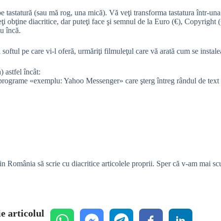
e tastatură (sau mă rog, una mică). Vă veţi transforma tastatura într-una
i obţine diacritice, dar puteţi face şi semnul de la Euro (€), Copyright 
u încă.
softul pe care vi-l oferă, urmăriţi filmuleţul care vă arată cum se instaleaz
) astfel încât:
programe «exemplu: Yahoo Messenger» care şterg întreg rândul de text c
i din România să scrie cu diacritice articolele proprii. Sper că v-am mai 
e articolul