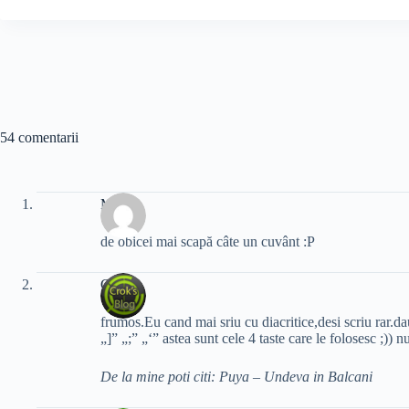
54 comentarii
Master
de obicei mai scapă câte un cuvânt :P
Crok
frumos.Eu cand mai sriu cu diacritice,desi scriu rar.da
„]” „;” „‘” astea sunt cele 4 taste care le folosesc ;))
De la mine poti citi: Puya – Undeva in Balcani