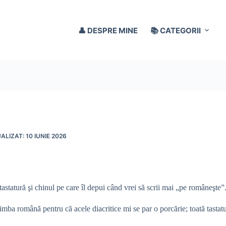
👤 DESPRE MINE
📚 CATEGORII
10 IUNIE 2026
tastatură şi chinul pe care îl depui când vrei să scrii mai „pe româneşte”
limba română pentru că acele diacritice mi se par o porcărie; toată tastatu