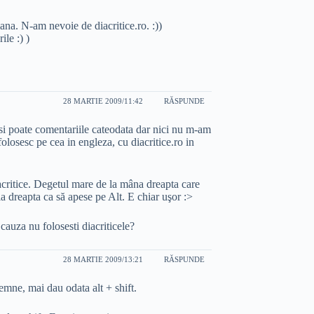
mana. N-am nevoie de diacritice.ro. :))
ile :) )
28 MARTIE 2009/11:42
RĂSPUNDE
 si poate comentariile cateodata dar nici nu m-am
olosesc pe cea in engleza, cu diacritice.ro in
acritice. Degetul mare de la mâna dreapta care
a dreapta ca să apese pe Alt. E chiar uşor :>
uza nu folosesti diacriticele?
28 MARTIE 2009/13:21
RĂSPUNDE
semne, mai dau odata alt + shift.