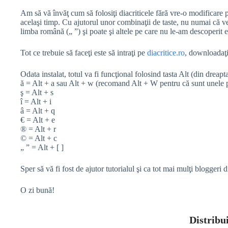
Am să vă învăţ cum să folosiţi diacriticele fără vre-o modificare p
acelaşi timp. Cu ajutorul unor combinaţii de taste, nu numai că veţ
limba română („ ”) şi poate şi altele pe care nu le-am descoperit e
Tot ce trebuie să faceţi este să intraţi pe
diacritice.ro
, downloadaţi 
Odata instalat, totul va fi funcţional folosind tasta Alt (din dreapta
ă = Alt + a sau Alt + w (recomand Alt + W pentru că sunt unele 
ş = Alt + s
î = Alt + i
â = Alt + q
€ = Alt + e
® = Alt + r
© = Alt + c
„ ” = Alt + [ ]
Sper să vă fi fost de ajutor tutorialul şi ca tot mai mulţi blogger
O zi bună!
Distribui