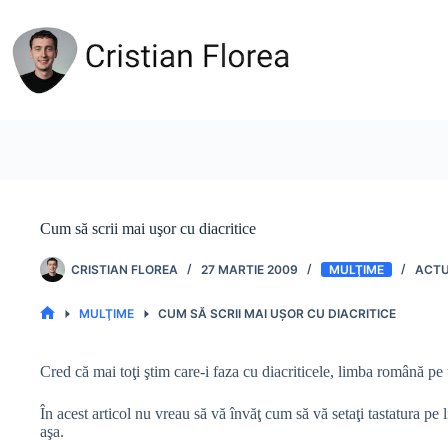
Sari
la
conținut
Cum să scrii mai uşor cu diacritice
CRISTIAN FLOREA
27 MARTIE 2009
MULŢIME
MULŢIME
CUM SĂ SCRII MAI UŞOR CU DIACRITICE
PRIMA
PAGINĂ
Cred că mai toţi ştim care-i faza cu diacriticele, limba română pe 
În acest articol nu vreau să vă învăţ cum să vă setaţi tastatura pe 
aşa.