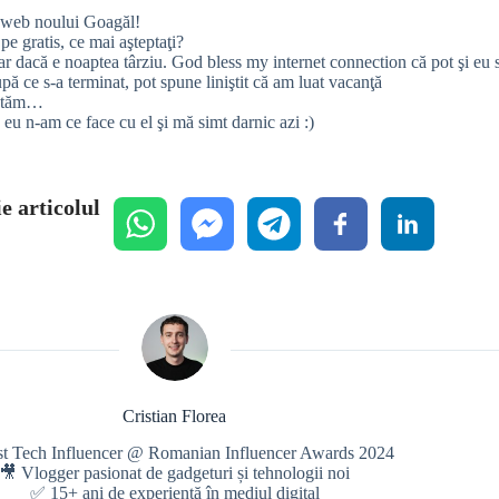
n web noului Goagăl!
pe gratis, ce mai aşteptaţi?
ar dacă e noaptea târziu. God bless my internet connection că pot şi eu 
 ce s-a terminat, pot spune liniştit că am luat vacanţă
eptăm…
 n-am ce face cu el şi mă simt darnic azi :)
e articolul
Cristian Florea
st Tech Influencer @ Romanian Influencer Awards 2024
🎥 Vlogger pasionat de gadgeturi și tehnologii noi
✅ 15+ ani de experiență în mediul digital