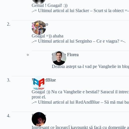
Genial ! Goagal! :))
.-= Ultimul articol al lui Slacker – Scurt si la obiect =-
Serginho
Goagal =)) ahaha
.-= Ultimul articol al lui Serginho – Ce e viagra? =-.
Cristian Florea
Deabia astept sa-l vad pe Vanghelie in blogos
RedAndBlue
Goagal :)) Nu ca Vanghelie e bestial? Saracul il intr
prost el.
.-= Ultimul articol al lui RedAndBlue – Să mă mai bag
Everzor
Interesant ce încearcî kaypunkt să facă cu domeniile ac