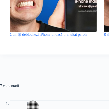
Cum îți deblochezi iPhone-ul dacă ți-ai uitat parola
8 s
7 comentarii
Slacker