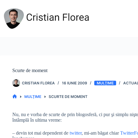
Sari
la
conținut
Scurte de moment
CRISTIAN FLOREA
16 IUNIE 2009
MULŢIME
MULŢIME
SCURTE DE MOMENT
PRIMA
PAGINĂ
Nu, nu e vorba de scurte de prin blogosferă, ci pur şi simplu nişte
întâmplă în ultima vreme:
– devin tot mai dependent de
twitter
, mi-am băgat chiar
TwitterF