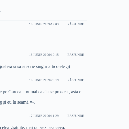
.
16 IUNIE 2009/19:03
RĂSPUNDE
16 IUNIE 2009/19:15
RĂSPUNDE
fera si sa-si scrie singur articolele :))
16 IUNIE 2009/20:19
RĂSPUNDE
ece pe Garcea…numai ca ala se prostea , asta e
 şi eu în seamă =-.
17 IUNIE 2009/11:29
RĂSPUNDE
elea gratuite, mai rar vezi aşa ceva.