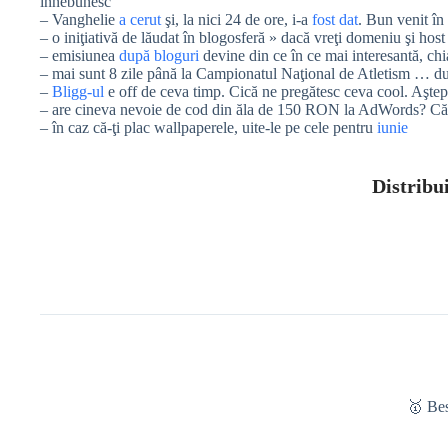
înnebunesc
– Vanghelie
a cerut
şi, la nici 24 de ore, i-a
fost dat
. Bun venit î
– o iniţiativă de lăudat în blogosferă » dacă vreţi domeniu şi host 
– emisiunea
după bloguri
devine din ce în ce mai interesantă, chi
– mai sunt 8 zile până la Campionatul Naţional de Atletism … după
–
Bligg-ul
e off de ceva timp. Cică ne pregătesc ceva cool. Aşt
– are cineva nevoie de cod din ăla de 150 RON la AdWords? Că eu
– în caz că-ţi plac wallpaperele, uite-le pe cele pentru
iunie
Distribui
🥇 Be