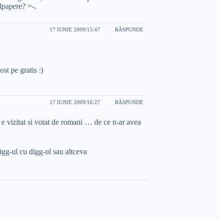
llpapere? =-.
17 IUNIE 2009/15:47
RĂSPUNDE
st pe gratis :)
17 IUNIE 2009/16:27
RĂSPUNDE
e vizitat si votat de romani … de ce n-ar avea
gg-ul cu digg-ul sau altceva