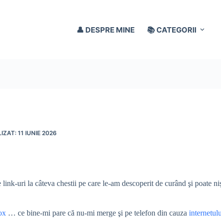
👤 DESPRE MINE
📚 CATEGORII
11 IUNIE 2026
 link-uri la câteva chestii pe care le-am descoperit de curând şi poate niş
ox
… ce bine-mi pare că nu-mi merge şi pe telefon din cauza
internetul