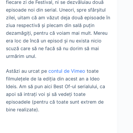
fiecare zi de Festival, ni se dezvăluiau două
episoade noi din serial. Uneori, spre sfârşitul
zilei, uitam că am văzut deja două episoade în
ziua respectivă şi plecam din sală puţin
dezamăgiţi, pentru că voiam mai mult. Mereu
era loc de încă un episod şi nu exista nicio
scuză care să ne facă să nu dorim să mai
urmărim unul.
Astăzi au urcat pe
contul de Vimeo
toate
filmuleţele de la ediţia din acest an a Ideo
Ideis. Am să pun aici Best Of-ul serialului, ca
apoi să intraţi voi şi să vedeţi toate
episoadele (pentru că toate sunt extrem de
bine realizate).