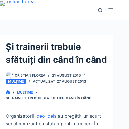
Sari
la
conținut
Şi trainerii trebuie
sfătuiţi din când în când
CRISTIAN FLOREA
21 AUGUST 2013
MULŢIME
27 AUGUST 2013
MULŢIME
PRIMA
ŞI TRAINERII TREBUIE SFĂTUIŢI DIN CÂND ÎN CÂND
PAGINĂ
Organizatorii
Ideo Ideis
au pregătit un scurt
serial amuzant cu sfaturi pentru traineri. În