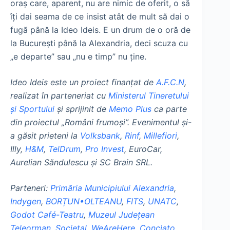
oraş care, aparent, nu are nimic de oferit, o să
îţi dai seama de ce insist atât de mult să dai o
fugă până la Ideo Ideis. E un drum de o oră de
la Bucureşti până la Alexandria, deci scuza cu
„e departe” sau „nu e timp” nu ţine.
Ideo Ideis este un proiect finanţat de
A.F.C.N
,
realizat în parteneriat cu
Ministerul Tineretului
și Sportului
şi sprijinit de
Memo Plus
ca parte
din proiectul „Români frumoşi”. Evenimentul și-
a găsit prieteni la
Volksbank
,
Rinf
,
Millefiori
,
Illy,
H&M
,
TelDrum
,
Pro Invest
, EuroCar,
Aurelian Săndulescu și SC Brain SRL.
Parteneri:
Primăria Municipiului Alexandria
,
Indygen
,
BORȚUN•OLTEANU
,
FITS
,
UNATC
,
Godot Café-Teatru
,
Muzeul Județean
Teleorman
,
Societal
,
WeAreHere
,
Conciato
,