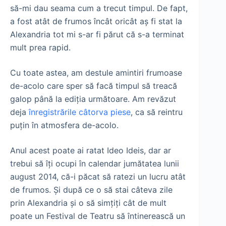
să-mi dau seama cum a trecut timpul. De fapt,
a fost atât de frumos încât oricât aş fi stat la
Alexandria tot mi s-ar fi părut că s-a terminat
mult prea rapid.
Cu toate astea, am destule amintiri frumoase
de-acolo care sper să facă timpul să treacă
galop până la ediţia următoare. Am revăzut
deja
înregistrările câtorva piese
, ca să reintru
puţin în atmosfera de-acolo.
Anul acest poate ai ratat Ideo Ideis, dar ar
trebui să îţi ocupi în calendar jumătatea lunii
august 2014, că-i păcat să ratezi un lucru atât
de frumos. Şi după ce o să stai câteva zile
prin Alexandria şi o să simţiţi cât de mult
poate un Festival de Teatru să întinerească un