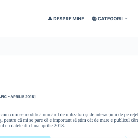
👤 DESPRE MINE
📚 CATEGORII
IC – APRILIE 2018]
tă cam cum se modifică numărul de utilizatori și de interacțiuni de pe r
log, pentru că mi se pare că e important să știm cât de mare e publicul că
cul cu datele din luna aprilie 2018.