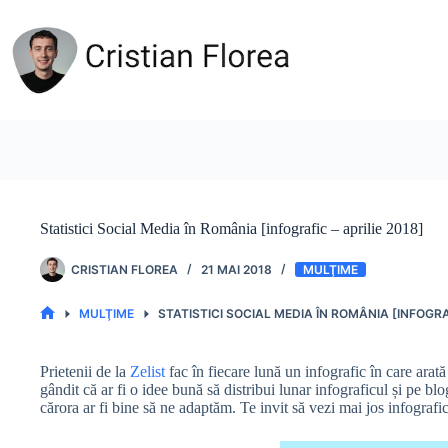
Sari
la
conținut
Statistici Social Media în România [infografic – aprilie 2018]
CRISTIAN FLOREA
21 MAI 2018
MULŢIME
MULŢIME
STATISTICI SOCIAL MEDIA ÎN ROMÂNIA [INFOGRAF
PRIMA
PAGINĂ
Prietenii de la
Zelist
fac în fiecare lună un infografic în care ara
gândit că ar fi o idee bună să distribui lunar infograficul și pe b
cărora ar fi bine să ne adaptăm. Te invit să vezi mai jos infografi