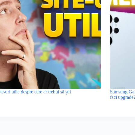
ite-uri utile despre care ar trebui să știi
Samsung Gala
faci upgrade