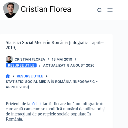
Sari
la
conținut
Statistici Social Media în România [infografic – aprilie
2019]
CRISTIAN FLOREA
13 MAI 2019
RESURSE UTILE
8 AUGUST 2026
RESURSE UTILE
PRIMA
STATISTICI SOCIAL MEDIA ÎN ROMÂNIA [INFOGRAFIC –
PAGINĂ
APRILIE 2019]
Prietenii de la
Zelist
fac în fiecare lună un infografic în
care arată cam cum se modifică numărul de utilizatori și
de interacțiuni de pe rețelele sociale populare în
România.