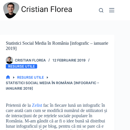
Sari
la
conținut
Statistici Social Media în România [infografic – ianuarie
2019]
CRISTIAN FLOREA
12 FEBRUARIE 2019
RESURSE UTILE
RESURSE UTILE
PRIMA
STATISTICI SOCIAL MEDIA ÎN ROMÂNIA [INFOGRAFIC –
PAGINĂ
IANUARIE 2019]
Prietenii de la
Zelist
fac în fiecare lună un infografic în
care arată cam cum se modifică numărul de utilizatori și
de interacțiuni de pe rețelele sociale populare în
România. M-am gândit că ar fi o idee bună să distribui
lunar infograficul și pe blog, pentru că mi se pare că e