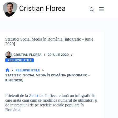
Sari
la
conținut
Statistici Social Media în România [infografic – iunie
2020]
CRISTIAN FLOREA
20 IULIE 2020
RESURSE UTILE
RESURSE UTILE
PRIMA
STATISTICI SOCIAL MEDIA ÎN ROMÂNIA [INFOGRAFIC –
PAGINĂ
IUNIE 2020]
Prietenii de la
Zelist
fac în fiecare lună un infografic în
care arată cam cum se modifică numărul de utilizatori și
de interacțiuni de pe rețelele sociale populare în
România.