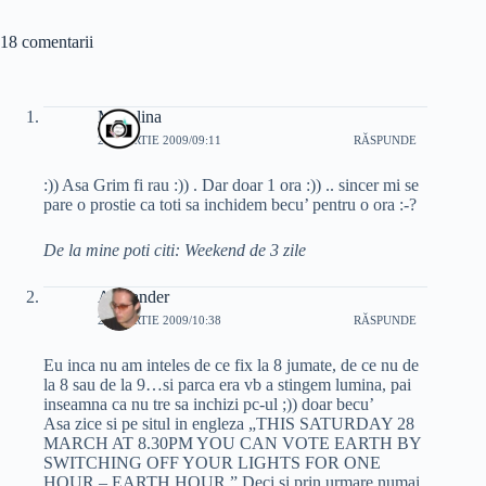
18 comentarii
Madalina
27 MARTIE 2009/09:11
RĂSPUNDE
:)) Asa Grim fi rau :)) . Dar doar 1 ora :)) .. sincer mi se
pare o prostie ca toti sa inchidem becu’ pentru o ora :-?
De la mine poti citi: Weekend de 3 zile
Alexander
27 MARTIE 2009/10:38
RĂSPUNDE
Eu inca nu am inteles de ce fix la 8 jumate, de ce nu de
la 8 sau de la 9…si parca era vb a stingem lumina, pai
inseamna ca nu tre sa inchizi pc-ul ;)) doar becu’
Asa zice si pe situl in engleza „THIS SATURDAY 28
MARCH AT 8.30PM YOU CAN VOTE EARTH BY
SWITCHING OFF YOUR LIGHTS FOR ONE
HOUR – EARTH HOUR.” Deci si prin urmare numai