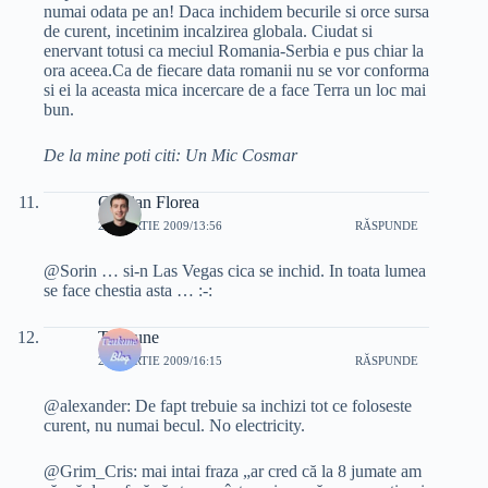
numai odata pe an! Daca inchidem becurile si orce sursa
de curent, incetinim incalzirea globala. Ciudat si
enervant totusi ca meciul Romania-Serbia e pus chiar la
ora aceea.Ca de fiecare data romanii nu se vor conforma
si ei la aceasta mica incercare de a face Terra un loc mai
bun.
De la mine poti citi: Un Mic Cosmar
Cristian Florea
27 MARTIE 2009/13:56
RĂSPUNDE
@Sorin … si-n Las Vegas cica se inchid. In toata lumea
se face chestia asta … :-:
Tzukune
27 MARTIE 2009/16:15
RĂSPUNDE
@alexander: De fapt trebuie sa inchizi tot ce foloseste
curent, nu numai becul. No electricity.
@Grim_Cris: mai intai fraza „ar cred că la 8 jumate am