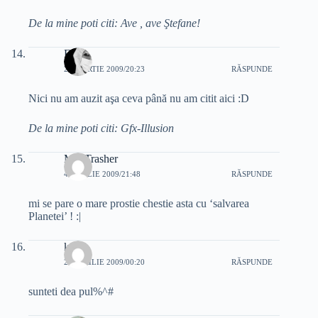
De la mine poti citi: Ave , ave Ştefane!
Easy
27 MARTIE 2009/20:23
RĂSPUNDE
Nici nu am auzit aşa ceva până nu am citit aici :D
De la mine poti citi: Gfx-Illusion
MadTrasher
4 APRILIE 2009/21:48
RĂSPUNDE
mi se pare o mare prostie chestie asta cu ‘salvarea
Planetei’ ! :|
koku
24 APRILIE 2009/00:20
RĂSPUNDE
sunteti dea pul%^#