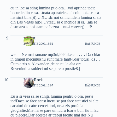
eu in loc sa sting lumina pt o ora…voi aprinde toate
becurile din casa…toata aparatele…absolut tot…ca sa
ma simt bine:)))…:X…dc noi sa inchidem lumina si aia
din Las Vegas nu:-l…vreau sa o inchida si ei…aia se
distreaza si noi stam pe bezna…nu-i corect:))…:P
manhst
27 MARTIE 2009/13:51
RĂSPUNDE
well .. Ne mai ramane mp3ul,PsPul,etc. :-: … Da chiar
in timpul meciului(nu sunt mare fan8-|,dar totusi :d) …
Cum a zis si Alexander ,de ce nu la alta ora …
Revenind la subiect mi se pare o prostie8-|
MagicRock
27 MARTIE 2009/13:07
RĂSPUNDE
Eu a-si vrea sa se stinga lumina pentru o ora, peste
tot!Daca se face acest lucru se pot face statistici si alte
cacaturi de catre cercetatori, ne-a zis profa la
geografie.Mie mi se pare un lucru foarte bun.Eu il fac
cu placere.Dar acestea ar trebui facute mai des.Nu