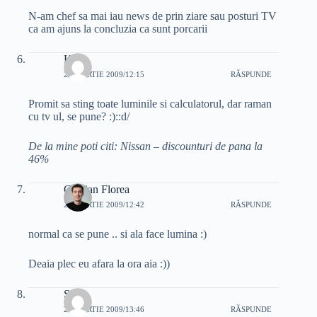
N-am chef sa mai iau news de prin ziare sau posturi TV
ca am ajuns la concluzia ca sunt porcarii
Kidu
27 MARTIE 2009/12:15
RĂSPUNDE
Promit sa sting toate luminile si calculatorul, dar raman
cu tv ul, se pune? :)::d/
De la mine poti citi: Nissan – discounturi de pana la
46%
Cristian Florea
27 MARTIE 2009/12:42
RĂSPUNDE
normal ca se pune .. si ala face lumina :)
Deaia plec eu afara la ora aia :))
Sorin
27 MARTIE 2009/13:46
RĂSPUNDE