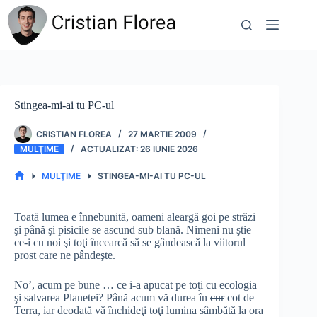
Sari
la
conținut
Stingea-mi-ai tu PC-ul
CRISTIAN FLOREA
27 MARTIE 2009
MULŢIME
26 IUNIE 2026
MULŢIME
STINGEA-MI-AI TU PC-UL
PRIMA
PAGINĂ
Toată lumea e înnebunită, oameni aleargă goi pe străzi
şi până şi pisicile se ascund sub blană. Nimeni nu ştie
ce-i cu noi şi toţi încearcă să se gândească la viitorul
prost care ne pândeşte.
No’, acum pe bune … ce i-a apucat pe toţi cu ecologia
şi salvarea Planetei? Până acum vă durea în
cur
cot de
Terra, iar deodată vă închideţi toţi lumina sâmbătă la ora