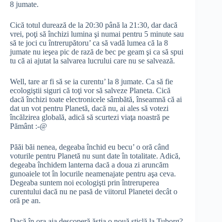
8 jumate.
Cică totul durează de la 20:30 până la 21:30, dar dacă
vrei, poţi să închizi lumina şi numai pentru 5 minute sau
să te joci cu întrerupătoru’ ca să vadă lumea că la 8
jumate nu ieşea pic de rază de bec pe geam şi ca să spui
tu că ai ajutat la salvarea lucrului care nu se salvează.
Well, tare ar fi să se ia curentu’ la 8 jumate. Ca să fie
ecologiştii siguri că toţi vor să salveze Planeta. Cică
dacă închizi toate electronicele sâmbătă, înseamnă că ai
dat un vot pentru Planetă, dacă nu, ai ales să votezi
încălzirea globală, adică să scurtezi viaţa noastră pe
Pământ :-@
Păăi băi nenea, degeaba închid eu becu’ o oră când
voturile pentru Planetă nu sunt date în totalitate. Adică,
degeaba închidem lanterna dacă a doua zi aruncăm
gunoaiele tot în locurile neamenajate pentru aşa ceva.
Degeaba suntem noi ecologişti prin întreruperea
curentului dacă nu ne pasă de viitorul Planetei decât o
oră pe an.
Dacă în ora aia descoperă ăştia o nouă sticlă la Tuborg?