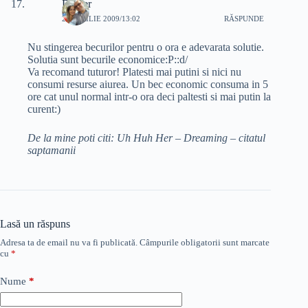
Dexter
24 APRILIE 2009/13:02
RĂSPUNDE
Nu stingerea becurilor pentru o ora e adevarata solutie.
Solutia sunt becurile economice:P::d/
Va recomand tuturor! Platesti mai putini si nici nu
consumi resurse aiurea. Un bec economic consuma in 5
ore cat unul normal intr-o ora deci paltesti si mai putin la
curent:)
De la mine poti citi: Uh Huh Her – Dreaming – citatul
saptamanii
Lasă un răspuns
Adresa ta de email nu va fi publicată.
Câmpurile obligatorii sunt marcate
cu
*
Nume
*