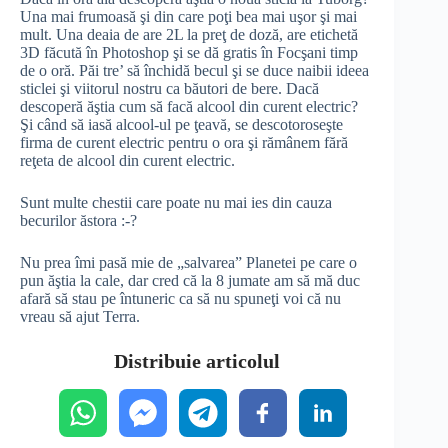
Una mai frumoasă şi din care poţi bea mai uşor şi mai
mult. Una deaia de are 2L la preţ de doză, are etichetă
3D făcută în Photoshop şi se dă gratis în Focşani timp
de o oră. Păi tre’ să închidă becul şi se duce naibii ideea
sticlei şi viitorul nostru ca băutori de bere. Dacă
descoperă ăştia cum să facă alcool din curent electric?
Şi când să iasă alcool-ul pe ţeavă, se descotoroseşte
firma de curent electric pentru o ora şi rămânem fără
reţeta de alcool din curent electric.
Sunt multe chestii care poate nu mai ies din cauza
becurilor ăstora :-?
Nu prea îmi pasă mie de „salvarea” Planetei pe care o
pun ăştia la cale, dar cred că la 8 jumate am să mă duc
afară să stau pe întuneric ca să nu spuneţi voi că nu
vreau să ajut Terra.
Distribuie articolul