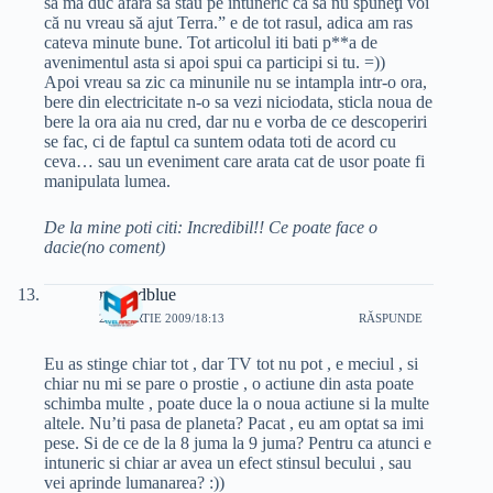
să mă duc afară să stau pe întuneric ca să nu spuneţi voi
că nu vreau să ajut Terra.” e de tot rasul, adica am ras
cateva minute bune. Tot articolul iti bati p**a de
avenimentul asta si apoi spui ca participi si tu. =))
Apoi vreau sa zic ca minunile nu se intampla intr-o ora,
bere din electricitate n-o sa vezi niciodata, sticla noua de
bere la ora aia nu cred, dar nu e vorba de ce descoperiri
se fac, ci de faptul ca suntem odata toti de acord cu
ceva… sau un eveniment care arata cat de usor poate fi
manipulata lumea.
De la mine poti citi: Incredibil!! Ce poate face o
dacie(no coment)
redandblue
27 MARTIE 2009/18:13
RĂSPUNDE
Eu as stinge chiar tot , dar TV tot nu pot , e meciul , si
chiar nu mi se pare o prostie , o actiune din asta poate
schimba multe , poate duce la o noua actiune si la multe
altele. Nu’ti pasa de planeta? Pacat , eu am optat sa imi
pese. Si de ce de la 8 juma la 9 juma? Pentru ca atunci e
intuneric si chiar ar avea un efect stinsul becului , sau
vei aprinde lumanarea? :))