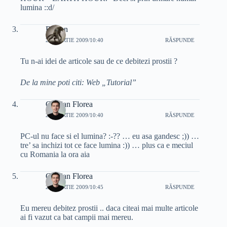
lumina ::d/
Raizen
27 MARTIE 2009/10:40
RĂSPUNDE
Tu n-ai idei de articole sau de ce debitezi prostii ?
De la mine poti citi: Web „Tutorial”
Cristian Florea
27 MARTIE 2009/10:40
RĂSPUNDE
PC-ul nu face si el lumina? :-?? … eu asa gandesc ;)) …
tre’ sa inchizi tot ce face lumina :)) … plus ca e meciul
cu Romania la ora aia
Cristian Florea
27 MARTIE 2009/10:45
RĂSPUNDE
Eu mereu debitez prostii .. daca citeai mai multe articole
ai fi vazut ca bat campii mai mereu.