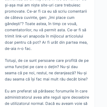
şi-aşa mai am nişte site-uri care trebuiesc
promovate. Ce-ar fi ca eu să scriu comentarii
de câteva cuvinte, gen: „îmi place cum
gândeşti”? Toate astea, în timp ce vouă,
comentatorilor, nu vă permit asta. Ce-ar fi să
trimit link-uri anapoda în mijlocul articolului
doar pentru că pot? Ar fi urât din partea mea,
de-aia n-o fac.
Totuşi, de ce sunt persoane care profită de pe
urma funcţiei pe care o deţin? Nu-şi dau
seama că pe noi, restul, ne deranjează? Nu-şi
dau seama că îşi fac mai mult rău decât bine?
Eu am preferat să părăsesc forumurile în care
administratorul avea alte reguli spre deosebire
de utilizatorul normal. Dacă eu aveam voie să