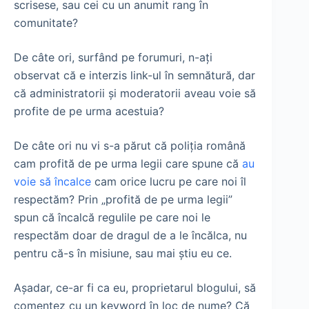
scrisese, sau cei cu un anumit rang în
comunitate?
De câte ori, surfând pe forumuri, n-aţi
observat că e interzis link-ul în semnătură, dar
că administratorii şi moderatorii aveau voie să
profite de pe urma acestuia?
De câte ori nu vi s-a părut că poliţia română
cam profită de pe urma legii care spune că
au
voie să încalce
cam orice lucru pe care noi îl
respectăm? Prin „profită de pe urma legii”
spun că încalcă regulile pe care noi le
respectăm doar de dragul de a le încălca, nu
pentru că-s în misiune, sau mai ştiu eu ce.
Aşadar, ce-ar fi ca eu, proprietarul blogului, să
comentez cu un keyword în loc de nume? Că