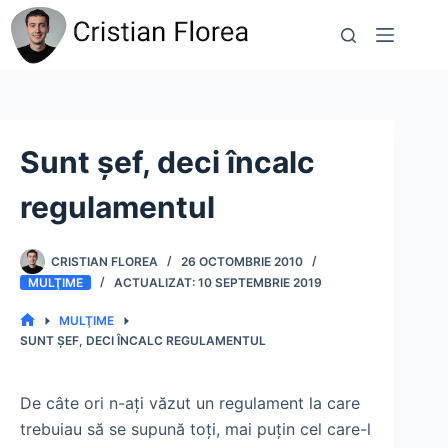
Sari
la
conținut
Sunt şef, deci încalc
regulamentul
CRISTIAN FLOREA
26 OCTOMBRIE 2010
MULŢIME
10 SEPTEMBRIE 2019
MULŢIME
PRIMA
SUNT ŞEF, DECI ÎNCALC REGULAMENTUL
PAGINĂ
De câte ori n-aţi văzut un regulament la care
trebuiau să se supună toţi, mai puţin cel care-l