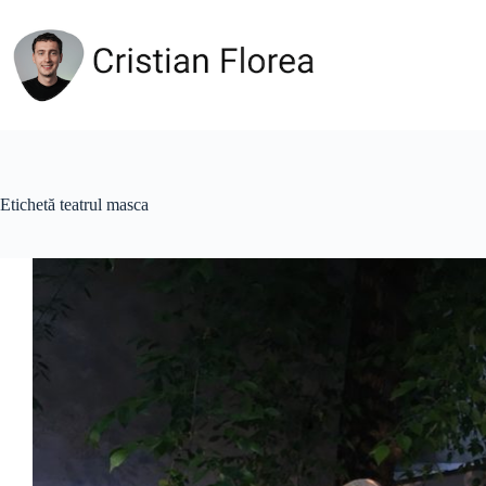
Sari
la
conținut
Etichetă
teatrul masca