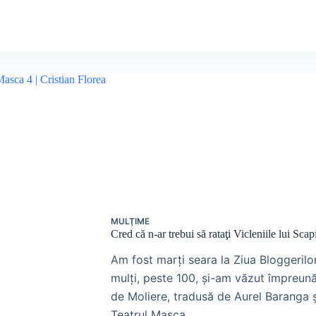
MULŢIME
Cred că n-ar trebui să rataţi Vicleniile lui Sca
Am fost marţi seara la Ziua Bloggerilo
mulţi, peste 100, şi-am văzut împreună 
de Moliere, tradusă de Aurel Baranga ş
Teatrul Masca.…