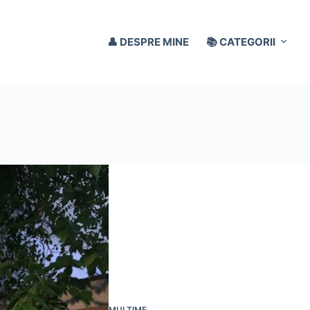
👤 DESPRE MINE
📚 CATEGORII
MULŢIME