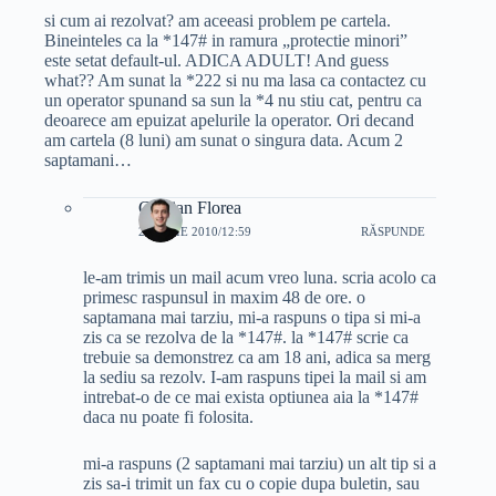
si cum ai rezolvat? am aceeasi problem pe cartela.
Bineinteles ca la *147# in ramura „protectie minori”
este setat default-ul. ADICA ADULT! And guess
what?? Am sunat la *222 si nu ma lasa ca contactez cu
un operator spunand sa sun la *4 nu stiu cat, pentru ca
deoarece am epuizat apelurile la operator. Ori decand
am cartela (8 luni) am sunat o singura data. Acum 2
saptamani…
Cristian Florea
23 IULIE 2010/12:59
RĂSPUNDE
le-am trimis un mail acum vreo luna. scria acolo ca
primesc raspunsul in maxim 48 de ore. o
saptamana mai tarziu, mi-a raspuns o tipa si mi-a
zis ca se rezolva de la *147#. la *147# scrie ca
trebuie sa demonstrez ca am 18 ani, adica sa merg
la sediu sa rezolv. I-am raspuns tipei la mail si am
intrebat-o de ce mai exista optiunea aia la *147#
daca nu poate fi folosita.
mi-a raspuns (2 saptamani mai tarziu) un alt tip si a
zis sa-i trimit un fax cu o copie dupa buletin, sau