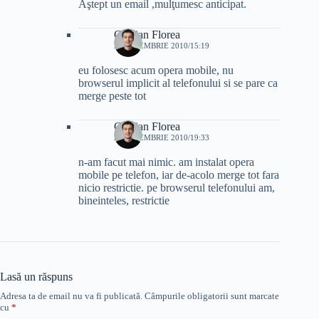
Aştept un email ,mulţumesc anticipat.
Cristian Florea
28 NOIEMBRIE 2010/15:19
eu folosesc acum opera mobile, nu
browserul implicit al telefonului si se pare ca
merge peste tot
Cristian Florea
28 NOIEMBRIE 2010/19:33
n-am facut mai nimic. am instalat opera
mobile pe telefon, iar de-acolo merge tot fara
nicio restrictie. pe browserul telefonului am,
bineinteles, restrictie
Lasă un răspuns
Adresa ta de email nu va fi publicată.
Câmpurile obligatorii sunt marcate
cu
*