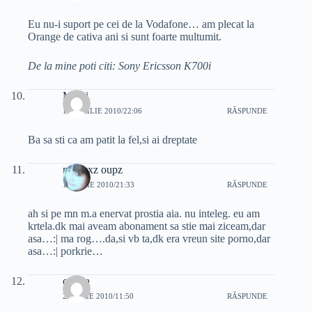
Eu nu-i suport pe cei de la Vodafone… am plecat la
Orange de cativa ani si sunt foarte multumit.
De la mine poti citi: Sony Ericsson K700i
Mihai
16 APRILIE 2010/22:06
RĂSPUNDE
Ba sa sti ca am patit la fel,si ai dreptate
monyxz oupz
11 IUNIE 2010/21:33
RĂSPUNDE
ah si pe mn m.a enervat prostia aia. nu inteleg. eu am
krtela.dk mai aveam abonament sa stie mai ziceam,dar
asa…:| ma rog….da,si vb ta,dk era vreun site porno,dar
asa…:| porkrie…
corina
23 IULIE 2010/11:50
RĂSPUNDE