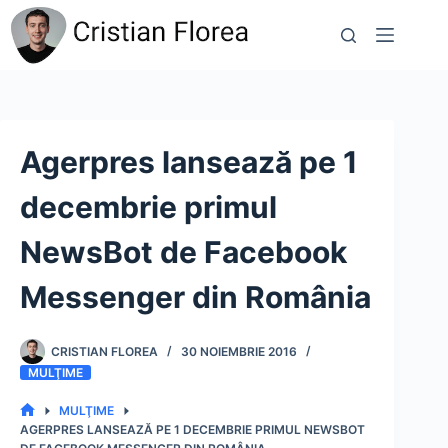
Sari
la
conținut
Agerpres lansează pe 1
decembrie primul
NewsBot de Facebook
Messenger din România
CRISTIAN FLOREA
30 NOIEMBRIE 2016
MULŢIME
MULŢIME
PRIMA
AGERPRES LANSEAZĂ PE 1 DECEMBRIE PRIMUL NEWSBOT
PAGINĂ