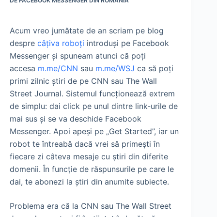
DE FACEBOOK MESSENGER DIN ROMÂNIA
Acum vreo jumătate de an scriam pe blog
despre
câțiva roboți
introduși pe Facebook
Messenger și spuneam atunci că poți
accesa
m.me/CNN
sau
m.me/WSJ
ca să poți
primi zilnic știri de pe CNN sau The Wall
Street Journal. Sistemul funcționează extrem
de simplu: dai click pe unul dintre link-urile de
mai sus și se va deschide Facebook
Messenger. Apoi apeși pe „Get Started”, iar un
robot te întreabă dacă vrei să primești în
fiecare zi câteva mesaje cu știri din diferite
domenii. În funcție de răspunsurile pe care le
dai, te abonezi la știri din anumite subiecte.
Problema era că la CNN sau The Wall Street