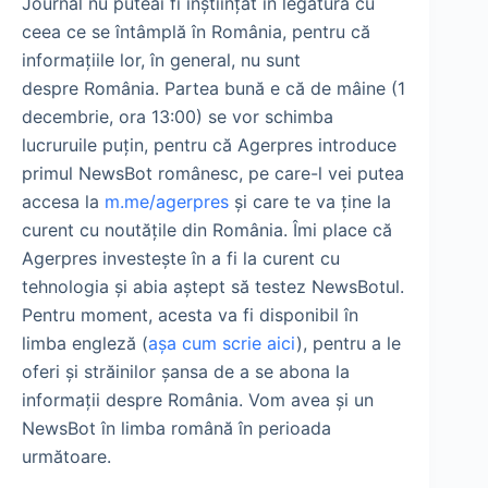
Journal nu puteai fi înștiințat în legătură cu
ceea ce se întâmplă în România, pentru că
informațiile lor, în general, nu sunt
despre România. Partea bună e că de mâine (1
decembrie, ora 13:00) se vor schimba
lucruruile puțin, pentru că Agerpres introduce
primul NewsBot românesc, pe care-l vei putea
accesa la
m.me/agerpres
și care te va ține la
curent cu noutățile din România. Îmi place că
Agerpres investește în a fi la curent cu
tehnologia și abia aștept să testez NewsBotul.
Pentru moment, acesta va fi disponibil în
limba engleză (
așa cum scrie aici
), pentru a le
oferi și străinilor șansa de a se abona la
informații despre România. Vom avea și un
NewsBot în limba română în perioada
următoare.