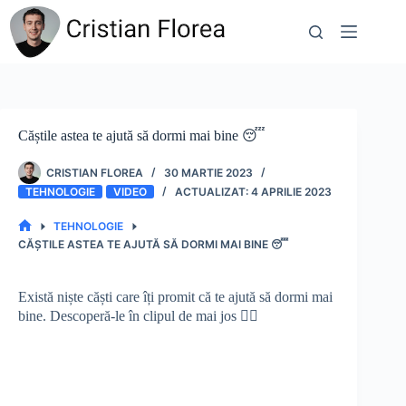
Sari
la
conținut
Căștile astea te ajută să dormi mai bine 😴
CRISTIAN FLOREA
30 MARTIE 2023
TEHNOLOGIE
VIDEO
4 APRILIE 2023
TEHNOLOGIE
PRIMA
CĂȘTILE ASTEA TE AJUTĂ SĂ DORMI MAI BINE 😴
PAGINĂ
Există niște căști care îți promit că te ajută să dormi mai
bine. Descoperă-le în clipul de mai jos 👇🏻