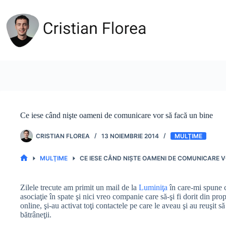
Sari
la
conținut
Ce iese când nişte oameni de comunicare vor să facă un bine
CRISTIAN FLOREA
13 NOIEMBRIE 2014
MULŢIME
MULŢIME
CE IESE CÂND NIŞTE OAMENI DE COMUNICARE V
PRIMA
PAGINĂ
Zilele trecute am primit un mail de la
Luminiţa
în care-mi spune c
asociaţie în spate şi nici vreo companie care să-şi fi dorit din prop
online, şi-au activat toţi contactele pe care le aveau şi au reuşit
bătrâneţii.