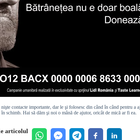
nişte contacte importante, dar le şi folosesc din când în când pentru a aj
c în schimb. Hai să dăm şi noi o mână de ajutor, oricât de mică ar fi ea.
e articolul