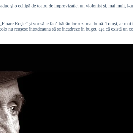
aduc şi o echipă de teatru de improvizaţie, un violonist şi, mai mult, i-au
oare Roşie” şi vor să le facă bătrânilor o zi mai bună. Totuşi, ar mai 
-acolo nu reuşesc întotdeauna să se încadreze în buget, aşa că există un co