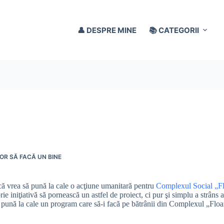
👤 DESPRE MINE
📚 CATEGORII
OR SĂ FACĂ UN BINE
ă vrea să pună la cale o acţiune umanitară pentru
Complexul Social „F
rie iniţiativă să pornească un astfel de proiect, ci pur şi simplu a strâns 
 să pună la cale un program care să-i facă pe bătrânii din Complexul „Floa