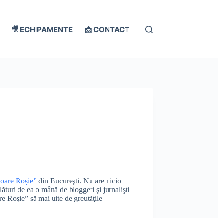
🎥 ECHIPAMENTE
📩 CONTACT
loare Roșie”
din Bucureşti. Nu are nicio
alături de ea o mână de bloggeri şi jurnalişti
re Roşie” să mai uite de greutăţile