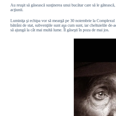
Au reuşit să găsească susţinerea unui bucătar care să le gătească, 
acţiunii.
Luminiţa şi echipa vor să meargă pe 30 noiembrie la Complexul „Fl
bătrâni de stat, subvenţiile sunt aşa cum sunt, iar cheltuielile de
să ajungă la cât mai multă lume. Îl găseşti în poza de mai jos.