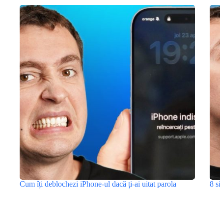
Cum îți deblochezi iPhone-ul dacă ți-ai uitat parola
8 s