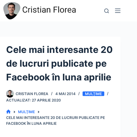
Sari
la
conținut
Cele mai interesante 20
de lucruri publicate pe
Facebook în luna aprilie
CRISTIAN FLOREA
4 MAI 2014
MULŢIME
27 APRILIE 2020
MULŢIME
PRIMA
CELE MAI INTERESANTE 20 DE LUCRURI PUBLICATE PE
PAGINĂ
FACEBOOK ÎN LUNA APRILIE