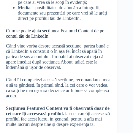
pe care ai vrea să le scoți în evidență;
Media
– posibilitatea de a încărca fotografii,
documente sau prezentări pe care vrei să le arăți
direct pe profilul tău de LinkedIn.
Cum te poate ajuta secțiunea Featured Content de pe
contul tău de LinkedIn
Când vine vorba despre această secțiune, partea bună e
că LinkedIn a construit-o în așa fel încât să apară în
partea de sus a contului. Probabil ai observat deja că
apare imediat după secțiunea About, adică este la
îndemână și ușor de observat.
Când îți completezi această secțiune, recomandarea mea
e să te gândești, în primul rând, la cei care o vor vedea,
ca să-ți fie mai ușor să decizi ce ar fi bine să completezi
acolo.
Secțiunea Featured Content va fi observată doar de
cei care îți accesează profilul.
Iar cei care îți accesează
profilul fac acest lucru, în general, pentru a afla mai
multe lucruri despre tine și despre experiența ta.