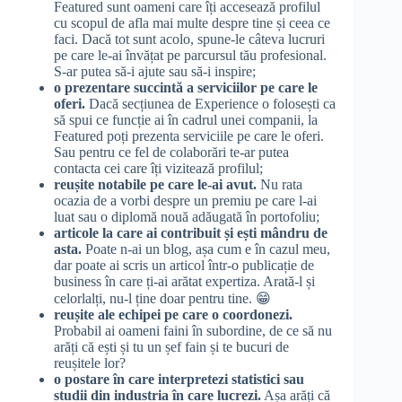
Featured sunt oameni care îți accesează profilul
cu scopul de afla mai multe despre tine și ceea ce
faci. Dacă tot sunt acolo, spune-le câteva lucruri
pe care le-ai învățat pe parcursul tău profesional.
S-ar putea să-i ajute sau să-i inspire;
o prezentare succintă a serviciilor pe care le
oferi.
Dacă secțiunea de Experience o folosești ca
să spui ce funcție ai în cadrul unei companii, la
Featured poți prezenta serviciile pe care le oferi.
Sau pentru ce fel de colaborări te-ar putea
contacta cei care îți vizitează profilul;
reușite notabile pe care le-ai avut.
Nu rata
ocazia de a vorbi despre un premiu pe care l-ai
luat sau o diplomă nouă adăugată în portofoliu;
articole la care ai contribuit și ești mândru de
asta.
Poate n-ai un blog, așa cum e în cazul meu,
dar poate ai scris un articol într-o publicație de
business în care ți-ai arătat expertiza. Arată-l și
celorlalți, nu-l ține doar pentru tine. 😁
reușite ale echipei pe care o coordonezi.
Probabil ai oameni faini în subordine, de ce să nu
arăți că ești și tu un șef fain și te bucuri de
reușitele lor?
o postare în care interpretezi statistici sau
studii din industria în care lucrezi.
Așa arăți că