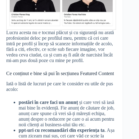
Lucru acesta nu e tocmai plăcut și cu siguranță nu arată
profesionist deloc pe profilul meu, pentru că cei care
intră pe profil și încep să scaneze informațiile de acolo,
fără a citi, efectiv, ce scrie sub fiecare imagine, vor
vedea ceva ciudat, ca și cum aș fi atât de narcisist încât
mi-am pus două poze cu mine pe profil.
Ce conținut e bine să pui în secțiunea Featured Content
Iată o listă de lucruri pe care le consider eu utile de pus
acolo:
postări în care faci un anunț
și care vrei să iasă
mai bine în evidență. Fie anunț de căutare de job,
anunț care spune că vrei să-ți mărești echipa,
anunț despre o reducere pe care o ai acum pentru
noii clienți ai business-ului tău etc.
ppt-uri cu recomandări din experiența ta
. Așa
cum ziceam mai sus, cei care văd ce scrie la