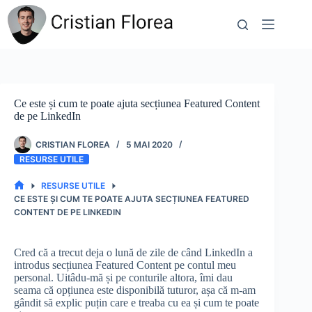
Sari
la
conținut
Ce este și cum te poate ajuta secțiunea Featured Content
de pe LinkedIn
CRISTIAN FLOREA
5 MAI 2020
RESURSE UTILE
RESURSE UTILE
PRIMA
CE ESTE ȘI CUM TE POATE AJUTA SECȚIUNEA FEATURED
PAGINĂ
CONTENT DE PE LINKEDIN
Cred că a trecut deja o lună de zile de când LinkedIn a
introdus secțiunea Featured Content pe contul meu
personal. Uitâdu-mă și pe conturile altora, îmi dau
seama că opțiunea este disponibilă tuturor, așa că m-am
gândit să explic puțin care e treaba cu ea și cum te poate