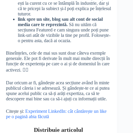
ești la curent cu ce se întâmplă în industrie, dar și
că te pricepi la subiect și-l poți explica pe înțelesul
tuturor.
link spre un site, blog sau alt cont de social
media care te reprezintă.
Să nu uităm că
secțiunea Featured e cam singura unde poți pune
link-uri atât de vizibile la tine pe profil. Folosește-
o pentru asta, dacă ai ocazia.
Bineînțeles, cele de mai sus sunt doar câteva exemple
generale. Ele pot fi derivate în mult mai multe direcții în
funcție de experiența pe care o ai și de domeniul în care
activezi. 👍🏼
Dar oricum ar fi, gândește acea secțiune având în minte
publicul căreia i se adresează. Și gândește-te ce ai putea
spune acelui public ca să-ți arăți expertiza, ca să te
descopere mai bine sau ca să-i ajuți cu informații utile.
Citește și:
Experiment LinkedIn: cât cântărește un like
pe o pagină abia făcută
Distribuie articolul