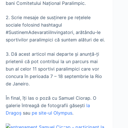
bani Comitetului Național Paralimpic.
2. Scrie mesaje de susținere pe rețelele
sociale folosind hashtagul
#SustinemAdevaratiiInvingatori, arătându-le
sportivilor paralimpici că suntem alături de ei.
3. Dă acest articol mai departe și anunță-ți
prietenii că pot contribui la un parcurs mai
bun al celor 11 sportivi paralimpici care vor
concura în perioada 7 – 18 septembrie la Rio
de Janeiro.
În final, îți las o poză cu Samuel Ciorap. O
galerie întreagă de fotografii găsești
la
Dragoș
sau
pe site-ul Olympus
.