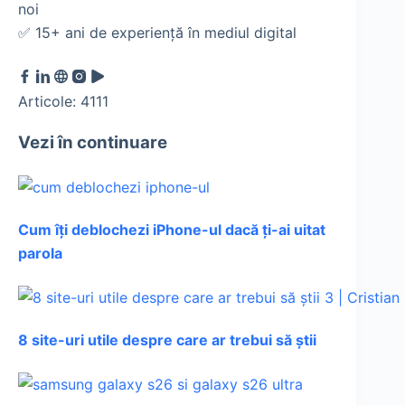
noi
✅ 15+ ani de experiență în mediul digital
Articole: 4111
Vezi în continuare
Cum îți deblochezi iPhone-ul dacă ți-ai uitat
parola
8 site-uri utile despre care ar trebui să știi