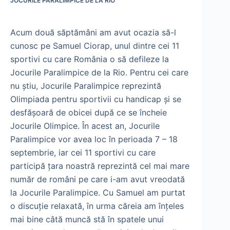
JOCURILE PARALIMPICE DE LA RIO
Acum două săptămâni am avut ocazia să-l
cunosc pe Samuel Ciorap, unul dintre cei 11
sportivi cu care România o să defileze la
Jocurile Paralimpice de la Rio. Pentru cei care
nu știu, Jocurile Paralimpice reprezintă
Olimpiada pentru sportivii cu handicap și se
desfășoară de obicei după ce se încheie
Jocurile Olimpice. În acest an, Jocurile
Paralimpice vor avea loc în perioada 7 – 18
septembrie, iar cei 11 sportivi cu care
participă țara noastră reprezintă cel mai mare
număr de români pe care i-am avut vreodată
la Jocurile Paralimpice. Cu Samuel am purtat
o discuție relaxată, în urma căreia am înțeles
mai bine câtă muncă stă în spatele unui