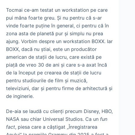
Tocmai ce-am testat un workstation pe care
pui mâna foarte greu. Și nu pentru că s-ar
vinde foarte puține în general, ci pentru că în
zona asta de planetă pur și simplu nu prea
ajung. Vorbim despre un workstation BOXX. Iar
BOXX, dacă nu știai, este un producător
american de stații de lucru, care există pe
piață de vreo 30 de ani și care s-a axat încă
de la început pe crearea de stații de lucru
pentru studiourile de film și muzică,
televiziuni, dar și pentru firme de arhitectură și
de inginerie.
De-aia se laudă cu clienți precum Disney, HBO,
NASA sau chiar Universal Studios. Ca un
fun
fact
, piesa care a câștigat „Înregistrarea
Anului” la premiile Grammy din 2025 a fost a