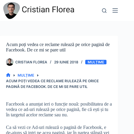
Sari
la
conținut
Acum poți vedea ce reclame rulează pe orice pagină de
Facebook. De ce mi se pare util
CRISTIAN FLOREA
29 IUNIE 2018
MULŢIME
MULŢIME
PRIMA
ACUM POȚI VEDEA CE RECLAME RULEAZĂ PE ORICE
PAGINĂ
PAGINĂ DE FACEBOOK. DE CE MI SE PARE UTIL
Facebook a anunțat ieri o funcție nouă: posibilitatea de a
vedea ce ad-uri rulează pe orice pagină, fie că ești și tu
în targetul acelor reclame sau nu.
Ca să vezi ce Ad-uri rulează o pagină de Facebook, e
de-ajuns să intri pe acea pagină, iar în partea stângă vei