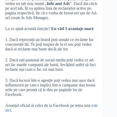
vedea un tab nou numit „
Info and Ads
”. Dacă dai click
pe acel tab, îți va apărea lista de reclamelor active pe
pagina respectivă, fie că e vorba de boost-uri sau de Ad-
uri create în Ads Manager.
La ce ajută această funcție?
Eu văd 3 avantaje mari:
1. Dacă reprezinți un brand poți urmări ce reclame fac
concurenții tăi. Te poți inspira de la ei sau poți vedea
dacă ai reclame mai bune decât ale lor.
2. Dacă ești pasionat de social media poți vedea ce ad-
uri fac marile companii ale lumii, învățând astfel să faci
reclame așa cum o fac cei mai buni.
3. Dacă lucrezi într-o agenție poți vedea mai ușor dacă
influencerii pe care-i implici într-o campanie dau boost-
urile pe care promit că le dau pe paginile lor de
Facebook.
Anunțul oficial al celor de la Facebook pe tema asta
este
aici
.