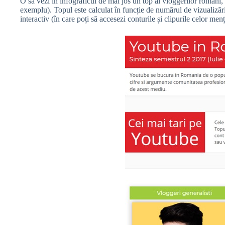
O să vezi în infograficul de mai jos un top al vloggerilor români,
exemplu). Topul este calculat în funcție de numărul de vizualizări
interactiv (în care poți să accesezi conturile și clipurile celor menț