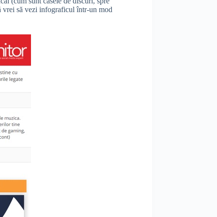
cal (cum sunt casele de discuri, spre
 vrei să vezi infograficul într-un mod