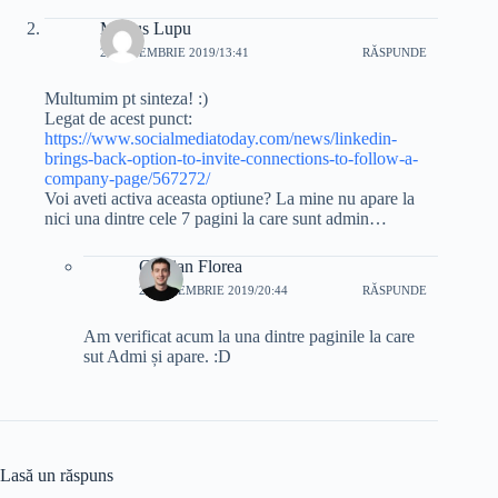
Marius Lupu
23 NOIEMBRIE 2019/13:41
RĂSPUNDE
Multumim pt sinteza! :)
Legat de acest punct:
https://www.socialmediatoday.com/news/linkedin-
brings-back-option-to-invite-connections-to-follow-a-
company-page/567272/
Voi aveti activa aceasta optiune? La mine nu apare la
nici una dintre cele 7 pagini la care sunt admin…
Cristian Florea
23 NOIEMBRIE 2019/20:44
RĂSPUNDE
Am verificat acum la una dintre paginile la care
sut Admi și apare. :D
Lasă un răspuns