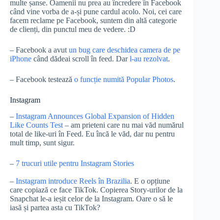
multe șanse. Oamenii nu prea au încredere în Facebook
când vine vorba de a-și pune cardul acolo. Noi, cei care
facem reclame pe Facebook, suntem din altă categorie
de clienți, din punctul meu de vedere. :D
– Facebook a avut
un bug care deschidea camera de pe
iPhone
când dădeai scroll în feed. Dar
l-au rezolvat
.
– Facebook testează
o funcție numită Popular Photos
.
Instagram
–
Instagram Announces Global Expansion of Hidden
Like Counts Test
– am prieteni care nu mai văd numărul
total de like-uri în Feed. Eu încă le văd, dar nu pentru
mult timp, sunt sigur.
–
7 trucuri utile pentru Instagram Stories
–
Instagram introduce Reels în Brazilia
. E o opțiune
care copiază ce face TikTok. Copierea Story-urilor de la
Snapchat le-a ieșit celor de la Instagram. Oare o să le
iasă și partea asta cu TikTok?