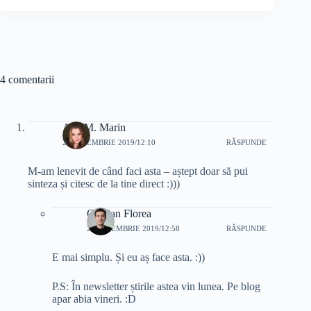
4 comentarii
Ana M. Marin
22 NOIEMBRIE 2019/12:10
RĂSPUNDE
M-am lenevit de când faci asta – aștept doar să pui
sinteza și citesc de la tine direct :)))
Cristian Florea
22 NOIEMBRIE 2019/12:58
RĂSPUNDE
E mai simplu. Și eu aș face asta. :))
P.S: În newsletter știrile astea vin lunea. Pe blog
apar abia vineri. :D