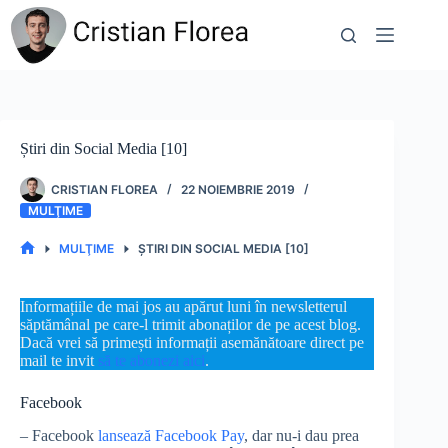
Sari
la
conținut
Știri din Social Media [10]
CRISTIAN FLOREA
22 NOIEMBRIE 2019
MULŢIME
MULŢIME
ȘTIRI DIN SOCIAL MEDIA [10]
PRIMA
PAGINĂ
Informațiile de mai jos au apărut luni în newsletterul
săptămânal pe care-l trimit abonaților de pe acest blog.
Dacă vrei să primești informații asemănătoare direct pe
mail te invit
să te abonezi aici
.
Facebook
– Facebook
lansează Facebook Pay
, dar nu-i dau prea