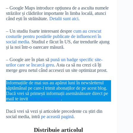
– Google Maps introduce opțiunea de a asculta numele
străzilor și clădirilor importante în limba locală, atunci
când ești în străinătate.
Detalii sunt aici
.
– Un studiu foarte interesant despre
cum au crescut
costurile pentru postările publicate de influenceri în
social media
. Studiul e făcut în US, dar trendurile ajung
și la noi într-o oarecare măsură.
– Google are în plan să
pună un badge specific site-
urilor care se încarcă greu
. Asta ca să nu crezi că îți
merge greu netul când accesezi un site optimizat prost.
Informațiile de mai sus au apărut luni în newsletterul
săptămânal pe care-l trimit abonaților de pe acest blog.
Dacă vrei să primești informații asemănătoare direct pe
mail te invit
să te abonezi aici
.
Dacă vrei să vezi și articolele precedente cu știri din
social media, intră
pe această pagină
.
Distribuie articolul