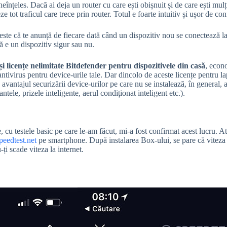
eînțeles. Dacă ai deja un router cu care ești obișnuit și de care ești mulț
e tot traficul care trece prin router. Totul e foarte intuitiv și ușor de con
este că te anunță de fiecare dată când un dispozitiv nou se conectează la
ă e un dispozitiv sigur sau nu.
și licențe nelimitate Bitdefender pentru dispozitivele din casă
, econ
antivirus pentru device-urile tale. Dar dincolo de aceste licențe pentru l
vantajul securizării device-urilor pe care nu se instalează, în general, a
tele, prizele inteligente, aerul condiționat inteligent etc.).
 cu testele basic pe care le-am făcut, mi-a fost confirmat acest lucru. A
peedtest.net
pe smartphone. După instalarea Box-ului, se pare că viteza a
ți scade viteza la internet.