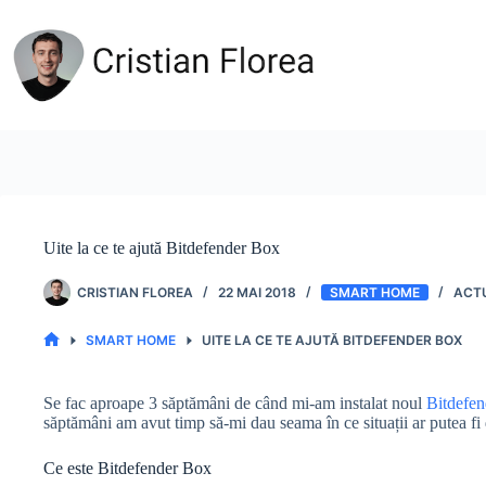
Sari
la
conținut
Uite la ce te ajută Bitdefender Box
CRISTIAN FLOREA
22 MAI 2018
SMART HOME
SMART HOME
UITE LA CE TE AJUTĂ BITDEFENDER BOX
PRIMA
PAGINĂ
Se fac aproape 3 săptămâni de când mi-am instalat noul
Bitdefe
săptămâni am avut timp să-mi dau seama în ce situații ar putea fi d
Ce este Bitdefender Box