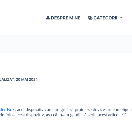
👤 DESPRE MINE
📚 CATEGORII
20 MAI 2024
nder Box
, acel dispozitiv care are grijă să protejeze device-urile intelige
e folos acest dispozitiv, așa că m-am gândit să scriu acest articol. :D