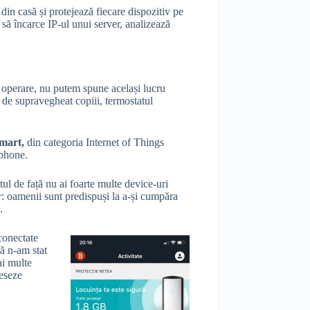
din casă și protejează fiecare dispozitiv pe
u să încarce IP-ul unui server, analizează
de operare, nu putem spune același lucru
e de supravegheat copiii, termostatul
smart,
din categoria Internet of Things
tphone.
l de față nu ai foarte multe device-uri
ar: oamenii sunt predispuși la a-și cumpăra
.
 conectate
că n-am stat
ai multe
ceseze