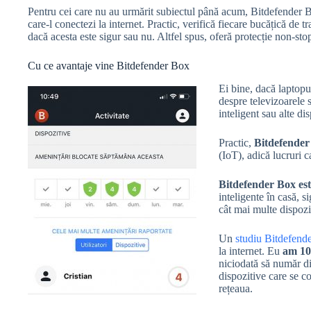
Pentru cei care nu au urmărit subiectul până acum, Bitdefender Box
care-l conectezi la internet. Practic, verifică fiecare bucățică de 
dacă acesta este sigur sau nu. Altfel spus, oferă protecție non-stop
Cu ce avantaje vine Bitdefender Box
Ei bine, dacă laptopu
despre televizoarele 
inteligent sau alte dis
Practic,
Bitdefender 
(IoT), adică lucruri c
Bitdefender Box este
inteligente în casă, 
cât mai multe dispozit
Un
studiu Bitdefend
la internet. Eu
am 10
niciodată să număr di
dispozitive care se co
rețeaua.