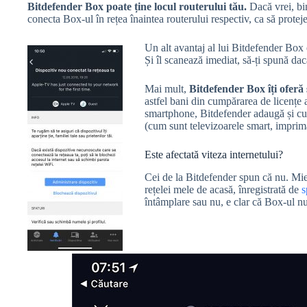
Bitdefender Box poate ține locul routerului tău.
Dacă vrei, bin
conecta Box-ul în rețea înaintea routerului respectiv, ca să protejez
Un alt avantaj al lui Bitdefender Box 
Și îl scanează imediat, să-ți spună dac
Mai mult,
Bitdefender Box îți oferă 
astfel bani din cumpărarea de licențe 
smartphone, Bitdefender adaugă și cu a
(cum sunt televizoarele smart, impriman
Este afectată viteza internetului?
Cei de la Bitdefender spun că nu. Mie,
rețelei mele de acasă, înregistrată de
s
întâmplare sau nu, e clar că Box-ul nu-