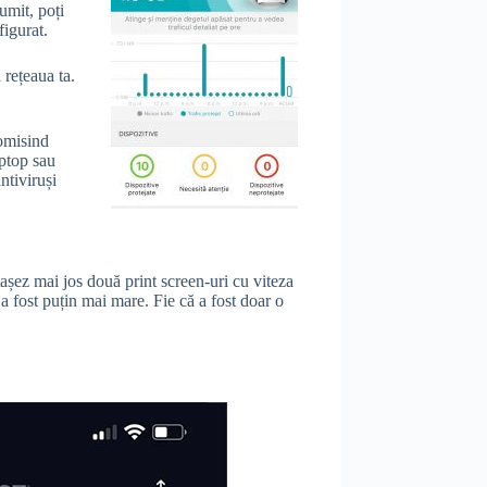
umit, poți
figurat.
 rețeaua ta.
omisind
aptop sau
ntiviruși
tașez mai jos două print screen-uri cu viteza
 fost puțin mai mare. Fie că a fost doar o