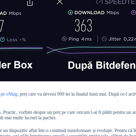
i pe eMag
, preț care va deveni 999 lei la finalul lunii mai. După ce-l act
. Practic, vorbim despre un preț pe care oricum l-ai fi plătit pentru un an
lt mai multe lucruri la pachet.
un dispozitiv aflat într-o continuă transformare și evoluție. Pentru că în
tic, vei plăti întreținerea anuală a securității rețelei tale, alături de li