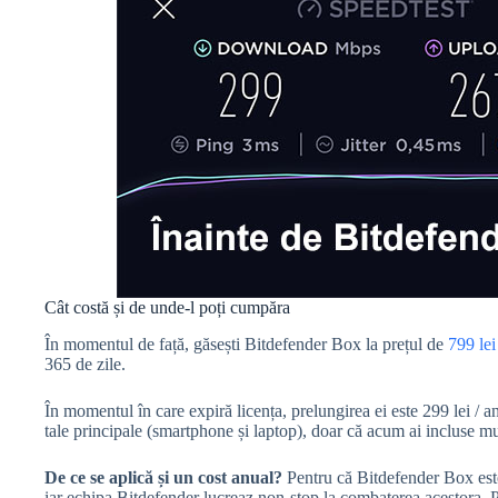
Cât costă și de unde-l poți cumpăra
În momentul de față, găsești Bitdefender Box la prețul de
799 le
365 de zile.
În momentul în care expiră licența, prelungirea ei este 299 lei / an
tale principale (smartphone și laptop), doar că acum ai incluse mu
De ce se aplică și un cost anual?
Pentru că Bitdefender Box este 
iar echipa Bitdefender lucreaz non-stop la combaterea acestora. Prac