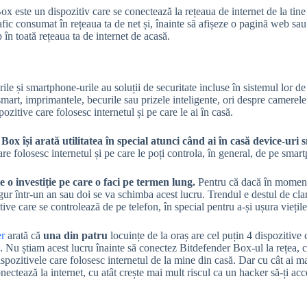
 este un dispozitiv care se conectează la rețeaua de internet de la tine 
trafic consumat în rețeaua ta de net și, înainte să afișeze o pagină web sa
 în toată rețeaua ta de internet de acasă.
rile și smartphone-urile au soluții de securitate incluse în sistemul lor 
smart, imprimantele, becurile sau prizele inteligente, ori despre camerel
pozitive care folosesc internetul și pe care le ai în casă.
Box își arată utilitatea în special atunci când ai în casă device-uri 
are folosesc internetul și pe care le poți controla, în general, de pe smar
 o investiție pe care o faci pe termen lung.
Pentru că dacă în momentu
sigur într-un an sau doi se va schimba acest lucru. Trendul e destul de cl
ive care se controlează de pe telefon, în special pentru a-și ușura viețile
er
arată că
una din patru
locuințe de la oraș are cel puțin 4 dispozitive
. Nu știam acest lucru înainte să conectez Bitdefender Box-ul la rețea, 
spozitivele care folosesc internetul de la mine din casă. Dar cu cât ai m
nectează la internet, cu atât crește mai mult riscul ca un hacker să-ți ac