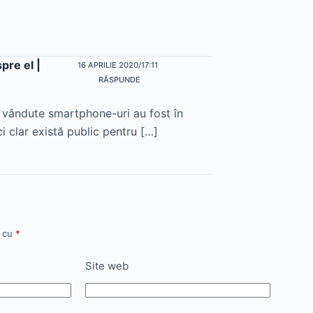
pre el |
16 APRILIE 2020/17:11
RĂSPUNDE
ai vândute smartphone-uri au fost în
i clar există public pentru […]
e cu
*
Site web