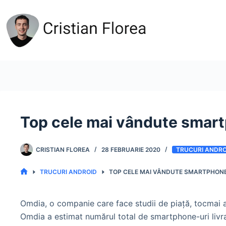
Sari
la
conținut
Top cele mai vândute smart
CRISTIAN FLOREA
28 FEBRUARIE 2020
TRUCURI ANDRO
TRUCURI ANDROID
TOP CELE MAI VÂNDUTE SMARTPHONE-
PRIMA
PAGINĂ
Omdia, o companie care face studii de piață, tocmai a
Omdia a estimat numărul total de smartphone-uri livrat