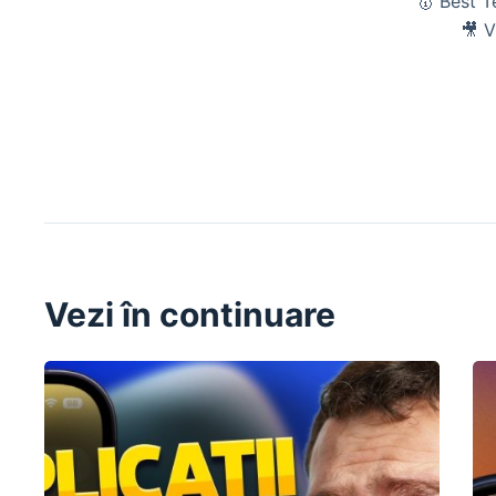
🥇 Best 
🎥 V
Vezi în continuare