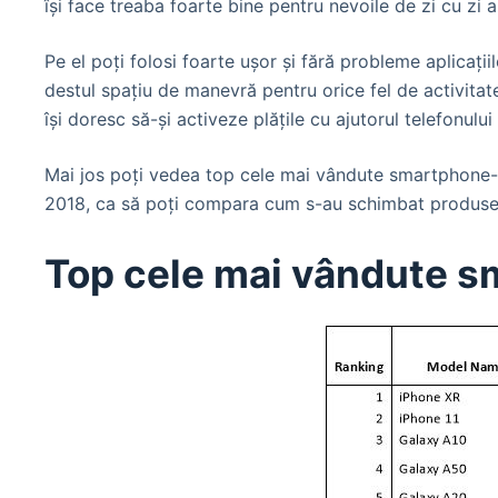
își face treaba foarte bine pentru nevoile de zi cu zi
Pe el poți folosi foarte ușor și fără probleme aplicaț
destul spațiu de manevră pentru orice fel de activitate
își doresc să-și activeze plățile cu ajutorul telefonului
Mai jos poți vedea top cele mai vândute smartphone-ur
2018, ca să poți compara cum s-au schimbat produsele
Top cele mai vândute s