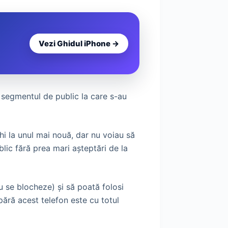
Vezi Ghidul iPhone →
 segmentul de public la care s-au
i la unul mai nouă, dar nu voiau să
blic fără prea mari așteptări de la
 se blocheze) și să poată folosi
pără acest telefon este cu totul