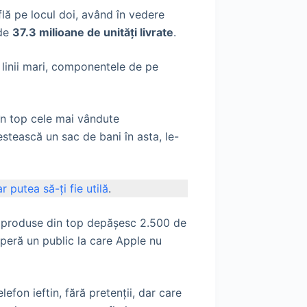
flă pe locul doi, având în vedere
 de
37.3 milioane de unități livrate
.
n linii mari, componentele de pe
în top cele mai vândute
estească un sac de bani în asta, le-
 putea să-ți fie utilă
.
ă produse din top depășesc 2.500 de
operă un public la care Apple nu
on ieftin, fără pretenții, dar care