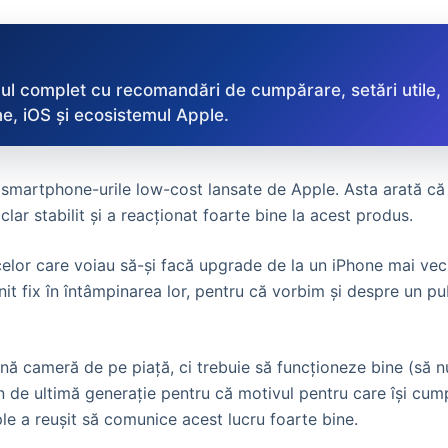
ul complet cu recomandări de cumpărare, setări utile,
e, iOS și ecosistemul Apple.
e smartphone-urile low-cost lansate de Apple. Asta arată că
lar stabilit și a reacționat foarte bine la acest produs.
elor care voiau să-și facă upgrade de la un iPhone mai vech
it fix în întâmpinarea lor, pentru că vorbim și despre un pu
ă cameră de pe piață, ci trebuie să funcționeze bine (să nu
n de ultimă generație pentru că motivul pentru care își cum
pple a reușit să comunice acest lucru foarte bine.