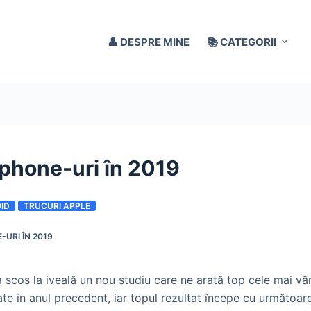
👤 DESPRE MINE
📚 CATEGORII
phone-uri în 2019
ID
TRUCURI APPLE
URI ÎN 2019
 scos la iveală un nou studiu care ne arată top cele mai v
e în anul precedent, iar topul rezultat începe cu următoarel