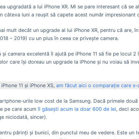
nea upgradată a lui iPhone XR. Mi se pare interesant că se a
 în câteva luni a reușit să capete acest număr impresionant
mai mult decât un upgrade al lui iPhone XR, pentru că are, î
018 – 2019) cu un plus în ceea ce privește camera.
și camera excelentă îl ajută pe iPhone 11 să fie pe locul 2 
elor care își doreau un upgrade la iPhone și nu voiau să inv
e iPhone 11 și iPhone XS,
am făcut aici o comparație care s-ar
smartphone-urile low cost de la Samsung. Dacă primele dou
one pe care acum
îl găsești acum la doar 600 de lei
, deci ac
e niciodată, sincer).
 părinți și bunici, din punctul meu de vedere. Este un telef