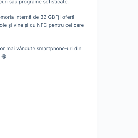
curi sau programe sofisticate.
emoria internă de 32 GB îți oferă
oie și vine și cu NFC pentru cei care
elor mai vândute smartphone-uri din
 😁