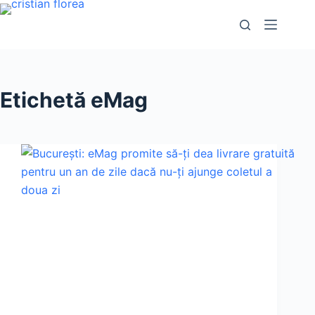
Sari
la
conținut
Etichetă
eMag