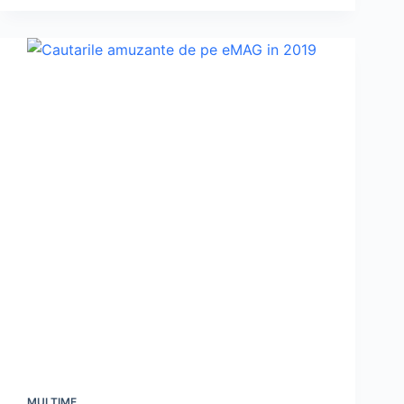
MULŢIME