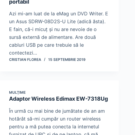
portabil
Azi mi-am luat de la eMag un DVD Writer. E
un Asus SDRW-08D2S-U Lite (adică ăsta).
E fain, că-i micuţ şi nu are nevoie de o
sursă externă de alimentare. Are două
cabluri USB pe care trebuie să le
contectezi…
CRISTIAN FLOREA
15 SEPTEMBRIE 2019
MULŢIME
Adaptor Wireless Edimax EW-7318Ug
În urmă cu mai bine de jumătate de an am
hotărât să-mi cumpăr un router wireless
pentru a mă putea conecta la internetul
furnizat de UPC şi de pe laptop, că mă