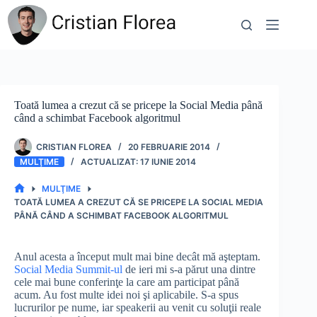
Sari
la
conținut
Toată lumea a crezut că se pricepe la Social Media până
când a schimbat Facebook algoritmul
CRISTIAN FLOREA
20 FEBRUARIE 2014
MULŢIME
17 IUNIE 2014
MULŢIME
PRIMA
TOATĂ LUMEA A CREZUT CĂ SE PRICEPE LA SOCIAL MEDIA
PAGINĂ
PÂNĂ CÂND A SCHIMBAT FACEBOOK ALGORITMUL
Anul acesta a început mult mai bine decât mă aşteptam.
Social Media Summit-ul
de ieri mi s-a părut una dintre
cele mai bune conferinţe la care am participat până
acum. Au fost multe idei noi şi aplicabile. S-a spus
lucrurilor pe nume, iar speakerii au venit cu soluţii reale