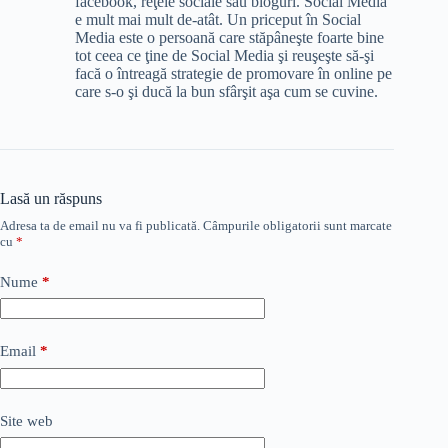
facebook, reţele sociale sau bloguri. Social Media
e mult mai mult de-atât. Un priceput în Social
Media este o persoană care stăpâneşte foarte bine
tot ceea ce ţine de Social Media şi reuşeşte să-şi
facă o întreagă strategie de promovare în online pe
care s-o şi ducă la bun sfârşit aşa cum se cuvine.
Lasă un răspuns
Adresa ta de email nu va fi publicată.
Câmpurile obligatorii sunt marcate
cu
*
Nume
*
Email
*
Site web