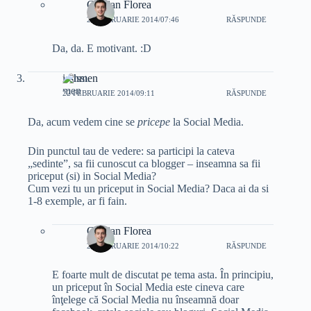
Cristian Florea
21 FEBRUARIE 2014/07:46
RĂSPUNDE
Da, da. E motivant. :D
isshmen
22 FEBRUARIE 2014/09:11
RĂSPUNDE
Da, acum vedem cine se
pricepe
la Social Media.
Din punctul tau de vedere: sa participi la cateva
„sedinte”, sa fii cunoscut ca blogger – inseamna sa fii
priceput (si) in Social Media?
Cum vezi tu un priceput in Social Media? Daca ai da si
1-8 exemple, ar fi fain.
Cristian Florea
23 FEBRUARIE 2014/10:22
RĂSPUNDE
E foarte mult de discutat pe tema asta. În principiu,
un priceput în Social Media este cineva care
înţelege că Social Media nu înseamnă doar