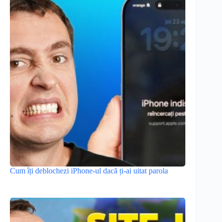
Cum îți deblochezi iPhone-ul dacă ți-ai uitat parola