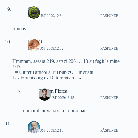
Crok
11 AUGUST 2009/12:34
RĂSPUNDE
frumos
bubicO
11 AUGUST 2009/12:52
RĂSPUNDE
Hmmmm, aseara 219, astazi 206 … 13 au fugit la mine
! :D
.-= Ultimul articol al lui bubicO – Invitatii
Lasttorrents.org ex Bittorrents.ro =-.
Cristian Florea
11 AUGUST 2009/13:43
RĂSPUNDE
numarul lor variaza, dar nu-i bai
alecS
11 AUGUST 2009/12:10
RĂSPUNDE