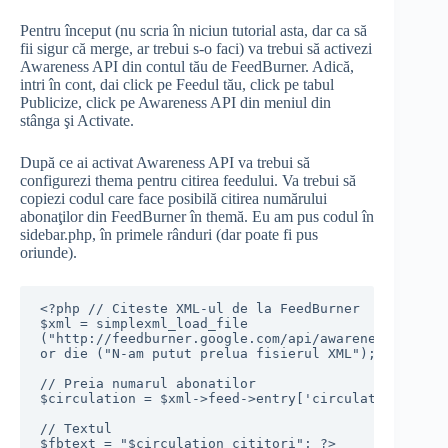
Pentru început (nu scria în niciun tutorial asta, dar ca să
fii sigur că merge, ar trebui s-o faci) va trebui să activezi
Awareness API din contul tău de FeedBurner. Adică,
intri în cont, dai click pe Feedul tău, click pe tabul
Publicize, click pe Awareness API din meniul din
stânga şi Activate.
După ce ai activat Awareness API va trebui să
configurezi thema pentru citirea feedului. Va trebui să
copiezi codul care face posibilă citirea numărului
abonaţilor din FeedBurner în themă. Eu am pus codul în
sidebar.php, în primele rânduri (dar poate fi pus
oriunde).
<?php // Citeste XML-ul de la FeedBurner

$xml = simplexml_load_file

("http://feedburner.google.com/api/awareness/1.0/Ge
or die ("N-am putut prelua fisierul XML");

// Preia numarul abonatilor

$circulation = $xml->feed->entry['circulation'];

// Textul

$fbtext = "$circulation cititori"; ?>