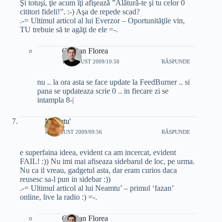
Şi totuşi, ţie acum îţi afişează ”Alătură-te şi tu celor 0
cititori fideli!”. :-) Aşa de repede scad?
.-= Ultimul articol al lui Everzor – Oportunităţile vin,
TU trebuie să te agăţi de ele =-.
Cristian Florea
11 AUGUST 2009/10:58
RĂSPUNDE
nu .. la ora asta se face update la FeedBurner .. si
pana se updateaza scrie 0 .. in fiecare zi se
intampla 8-|
Neamtu'
11 AUGUST 2009/09:56
RĂSPUNDE
e superfaina ideea, evident ca am incercat, evident
FAIL! :)) Nu imi mai afiseaza sidebarul de loc, pe urma.
Nu ca il vreau, gadgetul asta, dar eram curios daca
reusesc sa-l pun in sidebar :))
.-= Ultimul articol al lui Neamtu’ – primul ‘fazan’
online, live la radio :) =-.
Cristian Florea