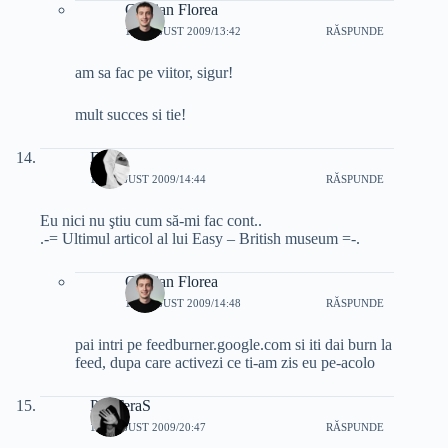
Cristian Florea
11 AUGUST 2009/13:42
RĂSPUNDE
am sa fac pe viitor, sigur!
mult succes si tie!
Easy
11 AUGUST 2009/14:44
RĂSPUNDE
Eu nici nu ştiu cum să-mi fac cont..
.-= Ultimul articol al lui Easy – British museum =-.
Cristian Florea
11 AUGUST 2009/14:48
RĂSPUNDE
pai intri pe feedburner.google.com si iti dai burn la
feed, dupa care activezi ce ti-am zis eu pe-acolo
PanTeraS
11 AUGUST 2009/20:47
RĂSPUNDE