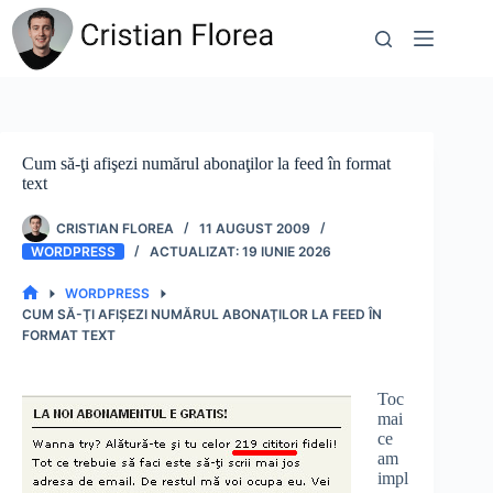
Sari
la
conținut
Cum să-ţi afişezi numărul abonaţilor la feed în format
text
CRISTIAN FLOREA
11 AUGUST 2009
WORDPRESS
19 IUNIE 2026
WORDPRESS
PRIMA
CUM SĂ-ŢI AFIŞEZI NUMĂRUL ABONAŢILOR LA FEED ÎN
PAGINĂ
FORMAT TEXT
Toc
mai
ce
am
impl