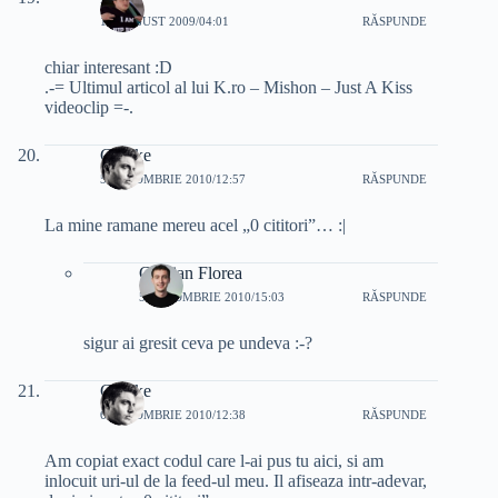
12 AUGUST 2009/04:01
RĂSPUNDE
chiar interesant :D
.-= Ultimul articol al lui K.ro – Mishon – Just A Kiss
videoclip =-.
Ginake
5 OCTOMBRIE 2010/12:57
RĂSPUNDE
La mine ramane mereu acel „0 cititori”… :|
Cristian Florea
5 OCTOMBRIE 2010/15:03
RĂSPUNDE
sigur ai gresit ceva pe undeva :-?
Ginake
6 OCTOMBRIE 2010/12:38
RĂSPUNDE
Am copiat exact codul care l-ai pus tu aici, si am
inlocuit uri-ul de la feed-ul meu. Il afiseaza intr-adevar,