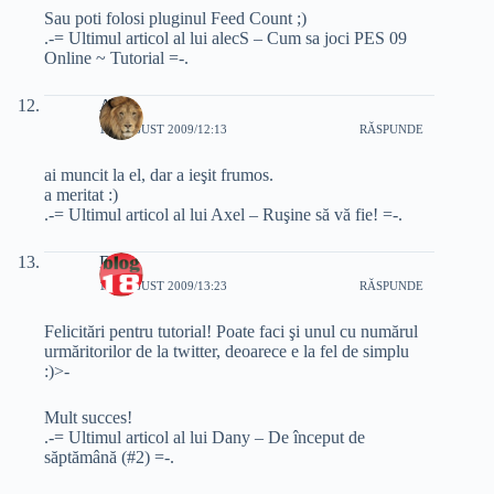
Sau poti folosi pluginul Feed Count ;)
.-= Ultimul articol al lui alecS – Cum sa joci PES 09
Online ~ Tutorial =-.
Axel
11 AUGUST 2009/12:13
RĂSPUNDE
ai muncit la el, dar a ieşit frumos.
a meritat :)
.-= Ultimul articol al lui Axel – Ruşine să vă fie! =-.
Dany
11 AUGUST 2009/13:23
RĂSPUNDE
Felicitări pentru tutorial! Poate faci şi unul cu numărul
urmăritorilor de la twitter, deoarece e la fel de simplu
:)>-
Mult succes!
.-= Ultimul articol al lui Dany – De început de
săptămână (#2) =-.