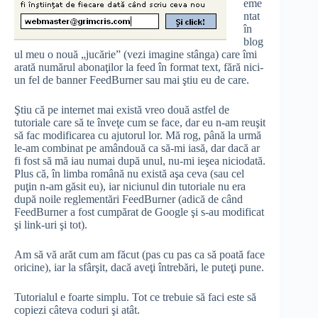
eme
ntat
în
blog
ul meu o nouă „jucărie” (vezi imagine stânga) care îmi
arată numărul abonaţilor la feed în format text, fără nici-
un fel de banner FeedBurner sau mai ştiu eu de care.
Ştiu că pe internet mai există vreo două astfel de
tutoriale care să te înveţe cum se face, dar eu n-am reuşit
să fac modificarea cu ajutorul lor. Mă rog, până la urmă
le-am combinat pe amândouă ca să-mi iasă, dar dacă ar
fi fost să mă iau numai după unul, nu-mi ieşea niciodată.
Plus că, în limba română nu există aşa ceva (sau cel
puţin n-am găsit eu), iar niciunul din tutoriale nu era
după noile reglementări FeedBurner (adică de când
FeedBurner a fost cumpărat de Google şi s-au modificat
şi link-uri şi tot).
Am să vă arăt cum am făcut (pas cu pas ca să poată face
oricine), iar la sfârşit, dacă aveţi întrebări, le puteţi pune.
Tutorialul e foarte simplu. Tot ce trebuie să faci este să
copiezi câteva coduri şi atât.