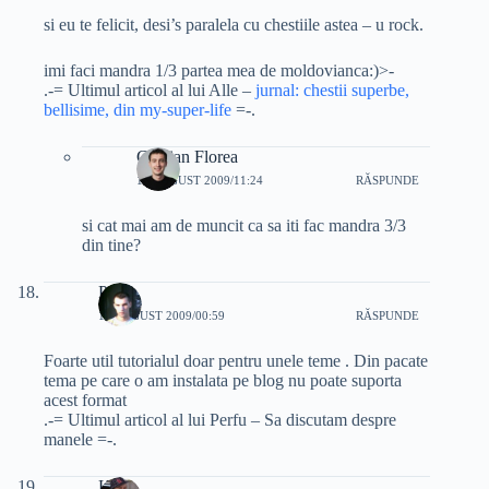
si eu te felicit, desi’s paralela cu chestiile astea – u rock.
imi faci mandra 1/3 partea mea de moldovianca:)>-
.-= Ultimul articol al lui Alle –
jurnal: chestii superbe,
bellisime, din my-super-life
=-.
Cristian Florea
12 AUGUST 2009/11:24
RĂSPUNDE
si cat mai am de muncit ca sa iti fac mandra 3/3
din tine?
Perfu
12 AUGUST 2009/00:59
RĂSPUNDE
Foarte util tutorialul doar pentru unele teme . Din pacate
tema pe care o am instalata pe blog nu poate suporta
acest format
.-= Ultimul articol al lui Perfu – Sa discutam despre
manele =-.
K.ro