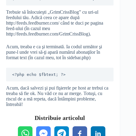
Trebuie să înlocuieşti „GrimCrissBlog” cu uri-ul
feedului tău. Adică ceea ce apare după
http://feeds.feedburner.com/ când te duci pe pagina
feed-ului (în cazul meu
http://feeds.feedburner.com/GrimCrissBlog).
Acum, treaba e ca şi terminată. Ia codul următor şi
pune-l unde vrei să-ţi apară numărul abonaţilor în
format text (în cazul meu, tot în sidebar.php)
<?php echo $fbtext; ?>
Acum, dacă salvezi şi pui fişierele pe host ar trebui ca
treaba să fie ok. Nu văd ce nu ar merge. Totuşi, cu
riscul de a mă repeta, dacă întâmpini probleme,
întreabă!
Distribuie articolul