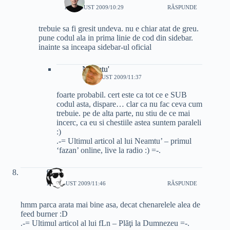
11 AUGUST 2009/10:29
RĂSPUNDE
trebuie sa fi gresit undeva. nu e chiar atat de greu.
pune codul ala in prima linie de cod din sidebar.
inainte sa inceapa sidebar-ul oficial
Neamtu'
11 AUGUST 2009/11:37
foarte probabil. cert este ca tot ce e SUB
codul asta, dispare… clar ca nu fac ceva cum
trebuie. pe de alta parte, nu stiu de ce mai
incerc, ca eu si chestiile astea suntem paraleli
:)
.-= Ultimul articol al lui Neamtu’ – primul
‘fazan’ online, live la radio :) =-.
fLn
11 AUGUST 2009/11:46
RĂSPUNDE
hmm parca arata mai bine asa, decat chenarelele alea de
feed burner :D
.-= Ultimul articol al lui fLn – Plăţi la Dumnezeu =-.