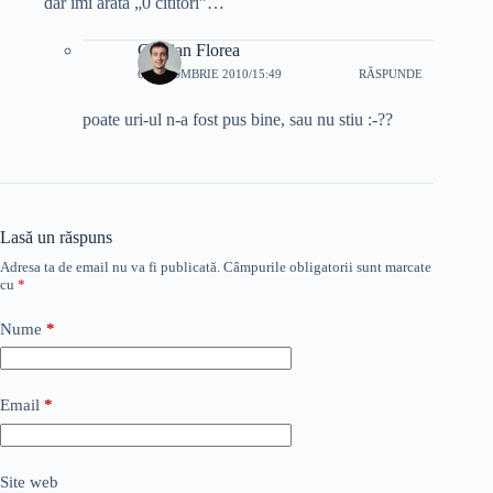
dar imi arata „0 cititori”…
Cristian Florea
6 OCTOMBRIE 2010/15:49
RĂSPUNDE
poate uri-ul n-a fost pus bine, sau nu stiu :-??
Lasă un răspuns
Adresa ta de email nu va fi publicată.
Câmpurile obligatorii sunt marcate
cu
*
Nume
*
Email
*
Site web