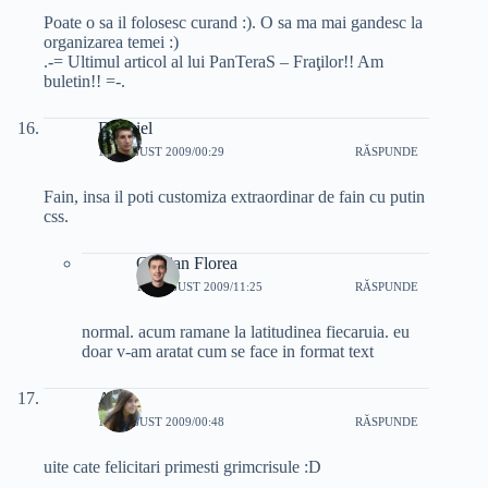
Poate o sa il folosesc curand :). O sa ma mai gandesc la
organizarea temei :)
.-= Ultimul articol al lui PanTeraS – Fraţilor!! Am
buletin!! =-.
Danniel
12 AUGUST 2009/00:29
RĂSPUNDE
Fain, insa il poti customiza extraordinar de fain cu putin
css.
Cristian Florea
12 AUGUST 2009/11:25
RĂSPUNDE
normal. acum ramane la latitudinea fiecaruia. eu
doar v-am aratat cum se face in format text
Alle
12 AUGUST 2009/00:48
RĂSPUNDE
uite cate felicitari primesti grimcrisule :D