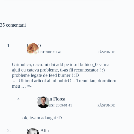
35 comentarii
bubicO
11 AUGUST 2009/01:40
RĂSPUNDE
Grimulica, daca-mi dai add pe id-ul bubico_0 sa ma
ajuti cu cateva probleme, ti-as fii recunoscator ! :)
probleme legate de feed burner ! :D
.-= Ultimul articol al lui bubicO – Trenul tau, dormitorul
meu … =-.
Cristian Florea
11 AUGUST 2009/01:41
RĂSPUNDE
ok, te-am adaugat :D
Lungu Alin