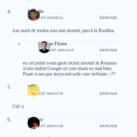
Madalin
11 AUGUST 2009/09:32
RĂSPUNDE
Am auzit de treaba asta mai demult, parcă la Buddha.
Cristian Florea
11 AUGUST 2009/10:29
RĂSPUNDE
eu cel putin n-am gasit niciun tutorial in Romana
si am rasfoit Google-ul cum stiam eu mai bine.
Poate n-am pus keyword-urile care trebuiau :-??
Sixx
11 AUGUST 2009/10:30
RĂSPUNDE
Util :)
Everzor
11 AUGUST 2009/10:49
RĂSPUNDE