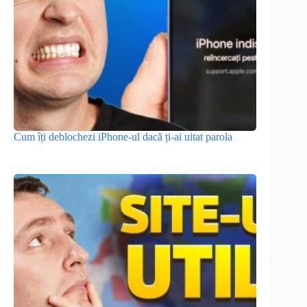
Cum îți deblochezi iPhone-ul dacă ți-ai uitat parola