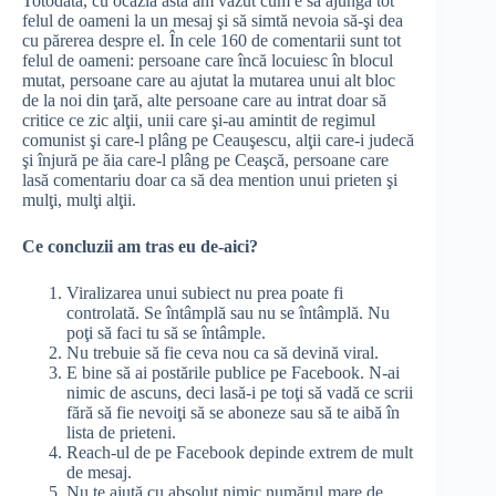
Totodată, cu ocazia asta am văzut cum e să ajungă tot
felul de oameni la un mesaj şi să simtă nevoia să-şi dea
cu părerea despre el. În cele 160 de comentarii sunt tot
felul de oameni: persoane care încă locuiesc în blocul
mutat, persoane care au ajutat la mutarea unui alt bloc
de la noi din ţară, alte persoane care au intrat doar să
critice ce zic alţii, unii care şi-au amintit de regimul
comunist şi care-l plâng pe Ceauşescu, alţii care-i judecă
şi înjură pe ăia care-l plâng pe Ceaşcă, persoane care
lasă comentariu doar ca să dea mention unui prieten şi
mulţi, mulţi alţii.
Ce concluzii am tras eu de-aici?
Viralizarea unui subiect nu prea poate fi
controlată. Se întâmplă sau nu se întâmplă. Nu
poţi să faci tu să se întâmple.
Nu trebuie să fie ceva nou ca să devină viral.
E bine să ai postările publice pe Facebook. N-ai
nimic de ascuns, deci lasă-i pe toţi să vadă ce scrii
fără să fie nevoiţi să se aboneze sau să te aibă în
lista de prieteni.
Reach-ul de pe Facebook depinde extrem de mult
de mesaj.
Nu te ajută cu absolut nimic numărul mare de