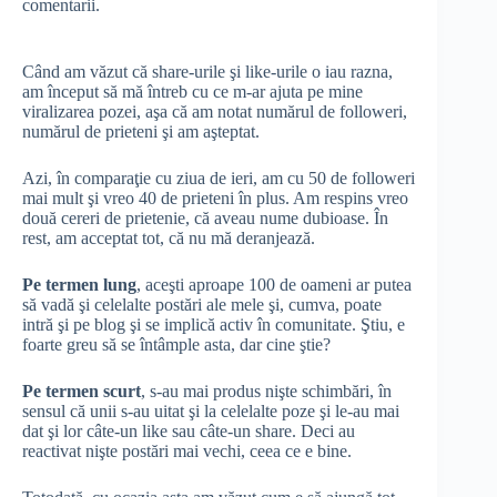
comentarii.
Când am văzut că share-urile şi like-urile o iau razna,
am început să mă întreb cu ce m-ar ajuta pe mine
viralizarea pozei, aşa că am notat numărul de followeri,
numărul de prieteni şi am aşteptat.
Azi, în comparaţie cu ziua de ieri, am cu 50 de followeri
mai mult şi vreo 40 de prieteni în plus. Am respins vreo
două cereri de prietenie, că aveau nume dubioase. În
rest, am acceptat tot, că nu mă deranjează.
Pe termen lung
, aceşti aproape 100 de oameni ar putea
să vadă şi celelalte postări ale mele şi, cumva, poate
intră şi pe blog şi se implică activ în comunitate. Ştiu, e
foarte greu să se întâmple asta, dar cine ştie?
Pe termen scurt
, s-au mai produs nişte schimbări, în
sensul că unii s-au uitat şi la celelalte poze şi le-au mai
dat şi lor câte-un like sau câte-un share. Deci au
reactivat nişte postări mai vechi, ceea ce e bine.