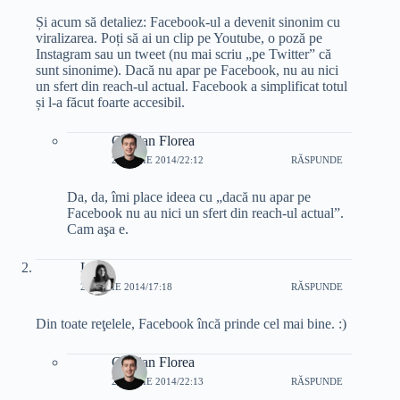
Și acum să detaliez: Facebook-ul a devenit sinonim cu
viralizarea. Poți să ai un clip pe Youtube, o poză pe
Instagram sau un tweet (nu mai scriu „pe Twitter” că
sunt sinonime). Dacă nu apar pe Facebook, nu au nici
un sfert din reach-ul actual. Facebook a simplificat totul
și l-a făcut foarte accesibil.
Cristian Florea
25 IUNIE 2014/22:12
RĂSPUNDE
Da, da, îmi place ideea cu „dacă nu apar pe
Facebook nu au nici un sfert din reach-ul actual”.
Cam aşa e.
Livia
25 IUNIE 2014/17:18
RĂSPUNDE
Din toate reţelele, Facebook încă prinde cel mai bine. :)
Cristian Florea
25 IUNIE 2014/22:13
RĂSPUNDE