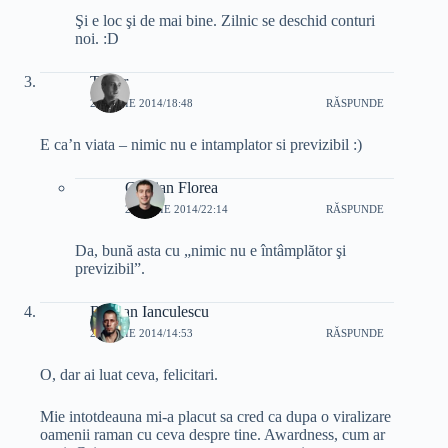
Şi e loc şi de mai bine. Zilnic se deschid conturi
noi. :D
Tudor
25 IUNIE 2014/18:48
RĂSPUNDE
E ca’n viata – nimic nu e intamplator si previzibil :)
Cristian Florea
25 IUNIE 2014/22:14
RĂSPUNDE
Da, bună asta cu „nimic nu e întâmplător şi
previzibil”.
Razvan Ianculescu
26 IUNIE 2014/14:53
RĂSPUNDE
O, dar ai luat ceva, felicitari.
Mie intotdeauna mi-a placut sa cred ca dupa o viralizare
oamenii raman cu ceva despre tine. Awardness, cum ar