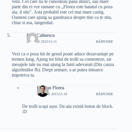
veni. Cei care nu te cunosteau pana atunci, sau mare
parte din ei vor ramane cu „Florea este baiatul cu poza
aia, il stiu”. Asta probabil este cel mai mare castig.
Oameni care ajung sa gandeasca despre tine ca te stiu,
chiar si asa, tangential.
Emil Calinescu
25 IUNIE 2015/11:11
RĂSPUNDE
Vezi ca o poza hit de genul poate aduce dezavantaje pe
termen lung. Ajung tot felul de trolli sa comenteze, iar
mesajele tale nu mai ajung la fanii adevarati (Din cauza
algoritmilor fb). Drept urmare, s-ar putea intoarce
impotriva ta.
Cristian Florea
25 IUNIE 2015/11:19
RĂSPUNDE
De trolli scapi ușor. De-aia există buton de block.
:D