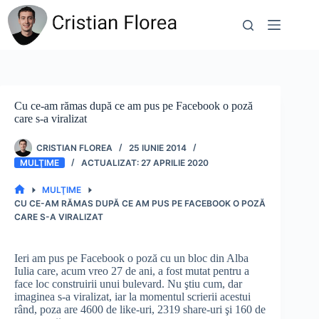
Sari
la
conținut
Cu ce-am rămas după ce am pus pe Facebook o poză
care s-a viralizat
CRISTIAN FLOREA
25 IUNIE 2014
MULŢIME
27 APRILIE 2020
MULŢIME
PRIMA
CU CE-AM RĂMAS DUPĂ CE AM PUS PE FACEBOOK O POZĂ
PAGINĂ
CARE S-A VIRALIZAT
Ieri am pus pe Facebook o poză cu un bloc din Alba
Iulia care, acum vreo 27 de ani, a fost mutat pentru a
face loc construirii unui bulevard. Nu ştiu cum, dar
imaginea s-a viralizat, iar la momentul scrierii acestui
rând, poza are 4600 de like-uri, 2319 share-uri şi 160 de